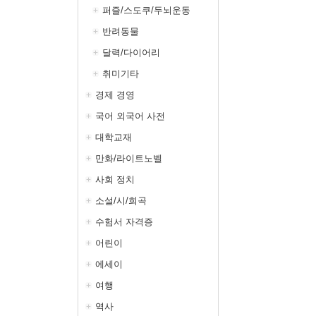
퍼즐/스도쿠/두뇌운동
반려동물
달력/다이어리
취미기타
경제 경영
국어 외국어 사전
대학교재
만화/라이트노벨
사회 정치
소설/시/희곡
수험서 자격증
어린이
에세이
여행
역사