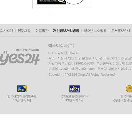
회사소개
인재채용
이용약관
개인정보처리방침
청소년보호정책
도서홍보안내
대표 : 김석환, 최세라
주소 : 서울시 영등포구 은행로 11, 5층~6층(여의도동,일신
사업자등록번호 : 229-81-37000 통신판매업신고 : 제 200
이메일 : yes24help@yes24.com 호스팅 서비스사업자 :
Copyright ⓒ YES24 Corp. All Rights Reserved.