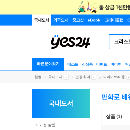
국내도서
외국도서
중고샵
eBook
크레마클럽
C
빠른분야찾기
베스트
신상품
이벤트
바이백
매
웰컴
국내도서
건강 취미
다이어트/미용
만화로 배
국내도서
상품 (1)
가정 살림