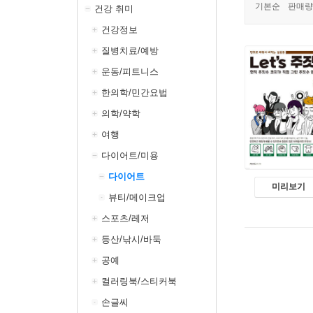
기본순
판매량
건강 취미
건강정보
질병치료/예방
운동/피트니스
한의학/민간요법
의학/약학
여행
다이어트/미용
다이어트
미리보기
뷰티/메이크업
스포츠/레저
등산/낚시/바둑
공예
컬러링북/스티커북
손글씨