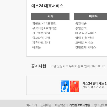
예스24 대표서비스
싸다
빠르다
영원한 YES포인트
총알배송
무료배송+추가적립
총알검색
신규회원 혜택
매장 픽업 서비스
중고샵/바이백
알림 신청 안내
제휴카드 안내
모바일 서비스
애드온
간편결제 서비스
공지사항
8월 신용카드 무이자할부 안내
2026-08-01
회사소개
인재채용
이용약관
개인정보처리방침
청소년보