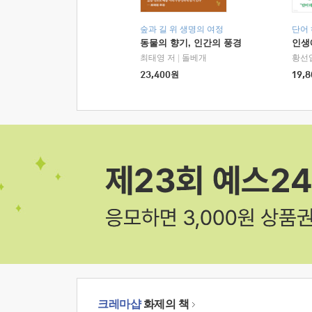
숲과 길 위 생명의 여정
단어
동물의 향기, 인간의 풍경
인생
최태영 저
|
돌베개
황선
23,400
원
19,8
크레마샵
화제의 책