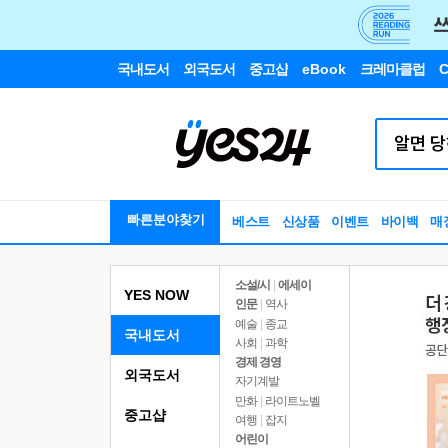
국내도서
외국도서
중고샵
eBook
크레마클럽
C
빠른분야찾기
베스트
신상품
이벤트
바이백
매
소설/시
|
에세이
YES NOW
인문
|
역사
예술
|
종교
국내도서
사회
|
과학
경제 경영
외국도서
자기계발
만화
|
라이트노벨
중고샵
여행
|
잡지
어린이