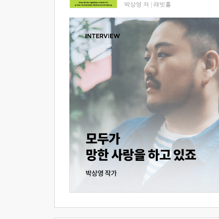
박상영 저
|
래빗홀