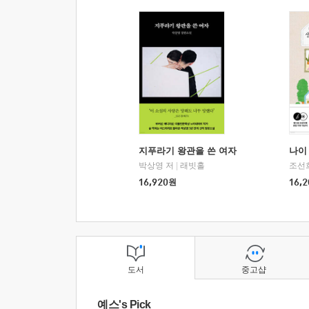
지푸라기 왕관을 쓴 여자
나이 
박상영 저
|
래빗홀
조선
16,920
원
16,2
도서
중고샵
예스's Pick