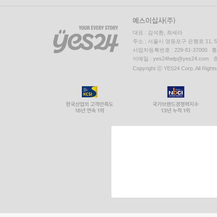
대표 : 김석환, 최세라
주소 : 서울시 영등포구 은행로 11,
사업자등록번호 : 229-81-37000 
이메일 : yes24help@yes24.c
Copyright ⓒ YES24 Corp. All Right