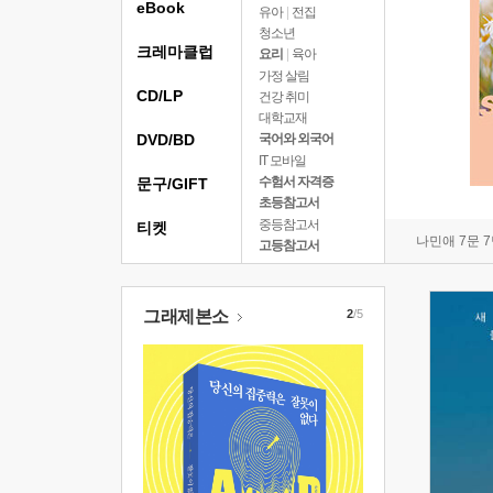
eBook
유아
|
전집
청소년
크레마클럽
요리
|
육아
가정 살림
CD/LP
건강 취미
대학교재
DVD/BD
국어와 외국어
IT 모바일
수험서 자격증
문구/GIFT
초등참고서
중등참고서
티켓
나민애 7문 
고등참고서
그래제본소
2
/5