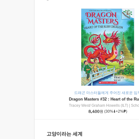
드래곤 마스터들에게 주어진 새로운 임
Tracey West/ Graham Howells (ILT)
|
Scholasti
8,400
원
(30%
+2%
)
고양이라는 세계