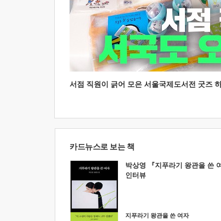
서점 직원이 긁어 모은 서울국제도서전 굿즈 하울
카드뉴스로 보는 책
박상영 『지푸라기 왕관을 쓴 
인터뷰
지푸라기 왕관을 쓴 여자