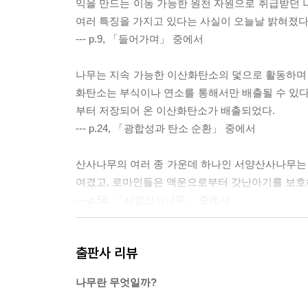
익을 만드는 이동 가능한 원천 자원으로 취급받던 
여러 특징을 가지고 있다는 사실이 오늘날 밝혀졌다
--- p.9, 「들어가며」 중에서
나무는 지속 가능한 이산화탄소의 덫으로 활동하며 
화탄소는 부식이나 연소를 통해서만 배출될 수 있다. 
부터 저장되어 온 이산화탄소가 배출되었다.
--- p.24, 「광합성과 탄소 순환」 중에서
산사나무의 여러 종 가운데 하나인 서양산사나무는 
여겼고, 로마인들은 액운으로부터 갓난아기를 보호하
--- p.56, 「서양산사나무」 중에서
나폴레옹 1세는 전쟁터로 이동하던 자신의 군대를
출판사 리뷰
내렸다. 오늘날에도 여전히 프랑스 남부 지방에서는
--- p.118, 「단풍버즘나무 또는 플라타너스」 중에
나무란 무엇일까?
나무가 비를 내리게 할 수 있다! 가뭄이 발생할 때