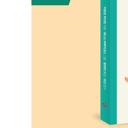
유칼립투스 또는 블루검
호두나무
양버들
사시나무
흰버드나무
수양버들
자이언트세쿼이아 ·세쿼이아
낙우송
작은잎피나무
넓은잎피나무
유럽들느릅나무 또는 잉글랜드느릅나무
유럽산느릅나무
층계 모양의 나무
바오바브나무
레바논삼나무·아틀라스삼나무