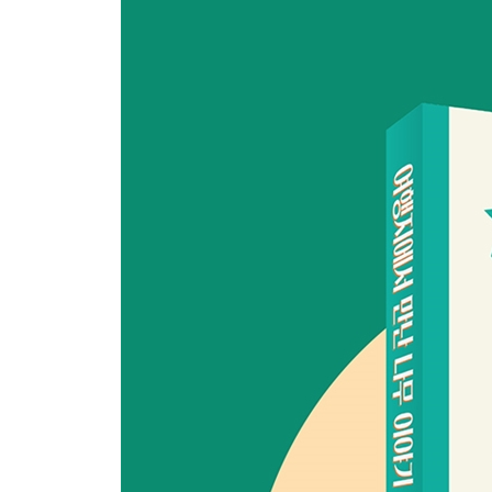
뽕나무
올리브나무
단풍버즘나무 또는 플라타너스
은백양
복사나무
일렉스참나무 또는 털가시나무
로부르참나무
루브라참나무
페트레아참나무 또는 세실참나무
유럽팥배나무
유럽마가목
붓 모양의 나무
종이자작나무 또는 카누자작나무
자작나무
지중해사이프러스