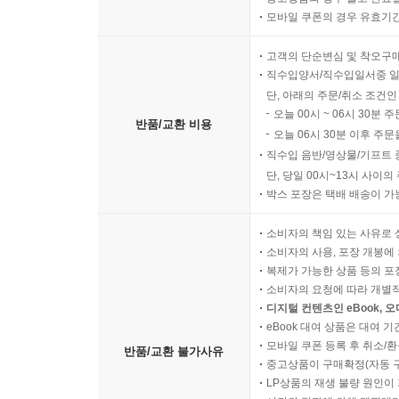
모바일 쿠폰의 경우 유효기간(
고객의 단순변심 및 착오구
직수입양서/직수입일서중 일
단, 아래의 주문/취소 조건인
오늘 00시 ~ 06시 30분 
반품/교환 비용
오늘 06시 30분 이후 주문
직수입 음반/영상물/기프트 
단, 당일 00시~13시 사이
박스 포장은 택배 배송이 가
소비자의 책임 있는 사유로 
소비자의 사용, 포장 개봉에 
복제가 가능한 상품 등의 포장을 
소비자의 요청에 따라 개별
디지털 컨텐츠인 eBook, 
eBook 대여 상품은 대여 기
모바일 쿠폰 등록 후 취소/환
반품/교환 불가사유
중고상품이 구매확정(자동 
LP상품의 재생 불량 원인이 기