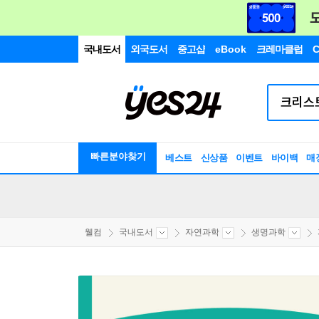
국내도서
외국도서
중고샵
eBook
크레마클럽
C
빠른분야찾기
베스트
신상품
이벤트
바이백
매
웰컴
국내도서
자연과학
생명과학