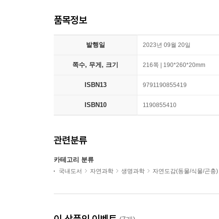
품목정보
발행일
2023년 09월 20일
쪽수, 무게, 크기
216쪽 | 190*260*20mm
ISBN13
9791190855419
ISBN10
1190855410
관련분류
카테고리 분류
국내도서
자연과학
생명과학
자연도감(동물/식물/곤충)
이 상품의 이벤트