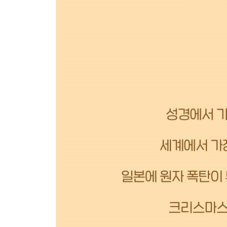
코코야자
대추야자
해안소나무
우산소나무 또는 지중해소나무
스트로브잣나무
구주소나무
나무와 사람
나무를 둘러싼 신화와 전설
켈트족의 달력
전 세계의 유명한 나무
나무가 세운 기록
최근의 발견
경제, 나무, 사람
인류의 미래, 혼농임업
나무와 숲의 법적 지위
세계 나무와 숲 권리 선언
나무 심기를 위한 유용한 조언
용어 설명