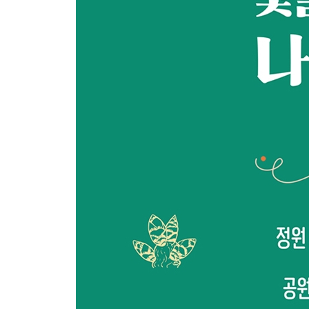
검은오리나무
유럽개암나무
서양산사나무
유럽호랑가시나무
유럽향나무
원생종 사과나무
브루어가문비나무
은청가문비나무
백송
서양배나무
아몬드나무
살구나무
양벚나무 또는 단버찌
서양자두나무
벚나무
코르크참나무