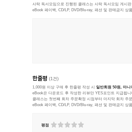
사락 독서모임으로 진행된 클래스는 사락 독서모임 게시판
나무에 관한 놀랍고 흥미로운 이야기
eBook 페이백, CD/LP, DVD/Blu-ray, 패션 및 판매금
나무는 서로 의사소통을 할 수 있을까? 나무는 기억
밝혀진 과학적 사실을 알려준다. 예컨대 최근의 
있다는 사실이 증명되었다. 가령 극심한 가뭄을 겪
잘 견뎌낸다는 것이다.
이 외에도 나무에 얽힌 신화와 전설, 나무와 관련
건조하게 서술된 여느 나무 도감과는 차별화된다.
한줄평
(1건)
결정적인 역할을 했던 사과나무 등 잘 알려진 나무
놀라운 기록을 가진 나무도 이 책을 통해 만날 수 있
1,000원 이상 구매 후 한줄평 작성 시
일반회원 50원, 마니
eBook은 다운로드 후 작성한 리뷰만 YES포인트 지급됩니
클래스는 첫번째 회차 주문확정 시점부터 마지막 회차 주문
eBook 페이백, CD/LP, DVD/Blu-ray, 패션 및 판매금
평점