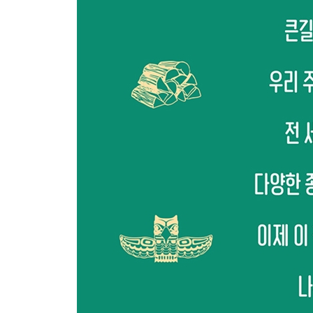
호랑버들
구름 모양의 나무
들단풍나무
플라타노이데스단풍나무
플라타너스단풍나무
설탕단풍나무
서양칠엽수
유럽서어나무
유럽밤나무
남방팽나무
녹나무
유럽너도밤나무
무화과나무
구주물푸레나무
은행나무 또는 40에큐짜리 나무