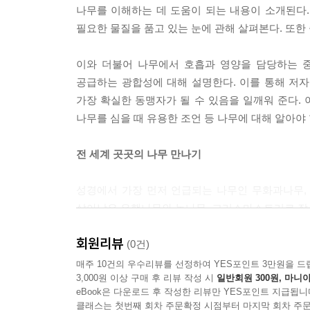
나무를 이해하는 데 도움이 되는 내용이 소개된다.
가 내보낸 물질로 화학 반응이 일어나면서 수증기
필요한 물질을 품고 있는 눈에 관해 살펴본다. 또한
수 있다!
이와 더불어 나무에서 호흡과 영양을 담당하는 
--- p.194, 「최근의 발견」 중에서
공급하는 광합성에 대해 설명한다. 이를 통해 저자
가장 확실한 동맹자가 될 수 있음을 일깨워 준다. 
나무를 심을 때 유용한 조언 등 나무에 대해 알아야 
전 세계 곳곳의 나무 만나기
성경에서 가장 먼저 언급되는 나무인 무화과나무,
살아남은 은행나무와 녹나무, 크리스마스트리로 잘 
회원리뷰
이 책은 피라미드, 부채, 구름, 붓, 층계 모양 등
(0건)
나무를 어렵지 않게 찾아볼 수 있도록 구성되었다. 
매주 10건의 우수리뷰를 선정하여 YES포인트 3만원을 드
3,000원 이상 구매 후 리뷰 작성 시
일반회원 300원, 마니아
나무에 대해서는 주요 서식지, 평균 수령, 성장 속도
eBook은 다운로드 후 작성한 리뷰만 YES포인트 지급됩니
묘사된 일러스트를 함께 제시함으로써 나무의 주요 
클래스는 첫번째 회차 주문확정 시점부터 마지막 회차 주문