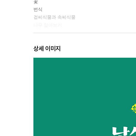
꽃
번식
겉씨식물과 속씨식물
나무 알아보기
피라미드 모양의 나무
상세 이미지
흰전나무
회색오리나무
칠레소나무 또는 원숭이들의 절망
유럽잎갈나무
태산목
독일가문비나무 또는 붉은전나무
더글러스퍼
서양주목
미국솔송나무 또는 웨스턴헴록
부채 모양의 나무