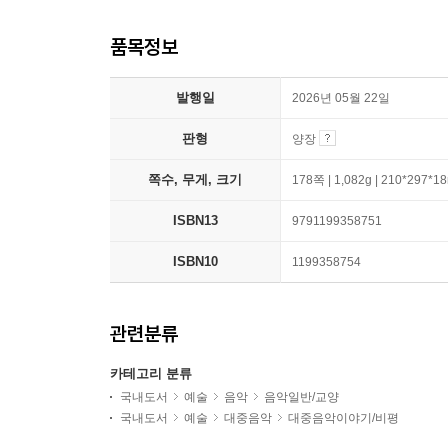
품목정보
발행일
2026년 05월 22일
판형
양장
쪽수, 무게, 크기
178쪽 | 1,082g | 210*297*
ISBN13
9791199358751
ISBN10
1199358754
관련분류
카테고리 분류
국내도서
예술
음악
음악일반/교양
국내도서
예술
대중음악
대중음악이야기/비평