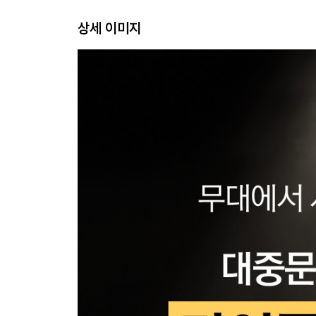
THE REVOLUTION « THRILLER »
상세 이미지
『Thriller』, 혁명을 일으키다 055
1987 - 1989
« BAD », THE EMPEROR'S COUNTERATTACK
『Bad』, 황제의 반격이 시작되다 079
1991 - 1994
« DANGEROUS », THE TRIAL BY FIRE
『Dangerous』, 혹독한 시험대에 오르다 107
1995 - 1997
« HISTORY », THE DESTINY OF A KING
『History』 황제의 운명 129
1998 - 2002
THE HOPES OF « INVINCIBLE »