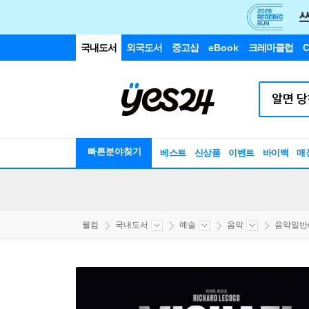
국내도서
외국도서
중고샵
eBook
크레마클럽
C
빠른분야찾기
베스트
신상품
이벤트
바이백
매
웰컴
국내도서
예술
음악
음악일반