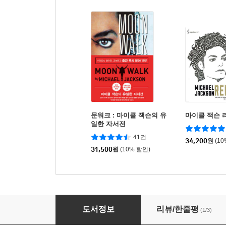
문워크 : 마이클 잭슨의 유
마이클 잭슨 
일한 자서전
41건
34,200
원
(1
31,500
원
(10% 할인)
마이클 잭슨 더 레전드
도서정보
리뷰/한줄평
(1/3)