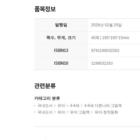
품목정보
발행일
2026년 02월 25일
쪽수, 무게, 크기
40쪽 | 195*195*15mm
ISBN13
9791199032262
ISBN10
1199032263
관련분류
카테고리 분류
국내도서
유아
4-6세
4-6세 다른나라 그림책
국내도서
유아
유아 그림책
유아 창작동화