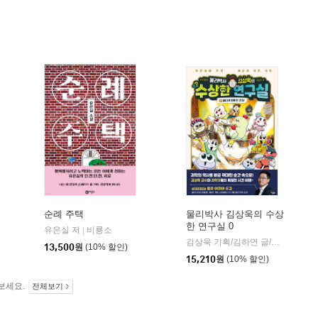
순례 주택
물리박사 김상욱의 수상
한 연구실 0
유은실 저
비룡소
|
학동네
김상욱 기획/김하연 글/정순규 그림
13,500
원
(10% 할인)
15,210
원
(10% 할인)
보세요.
전체보기