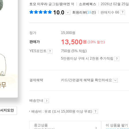
토모 미우라
글그림/
윤여연
역
소르베북스
2026년 02월 25일
10.0
회원리뷰(
19
건)
판매지수 66
정가
15,000원
13,500
원
판매가
(10% 할인)
YES포인트
750원 (5% 적립)
5만원이상 구매 시 2천원 추가적립
결제혜택
카드/간편결제 혜택을 확인하세요
배송안내
서지도안
배송비 : 유료 (도서 15,000원 이상 무료)
중고상품
이 상품을 팔기