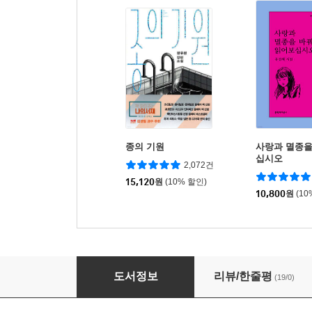
종의 기원
사랑과 멸종을
십시오
2,072건
15,120
원
(10% 할인)
10,800
원
(10
모와 보보 그리고 아주 큰 나무
도서정보
리뷰/한줄평
(19/0)