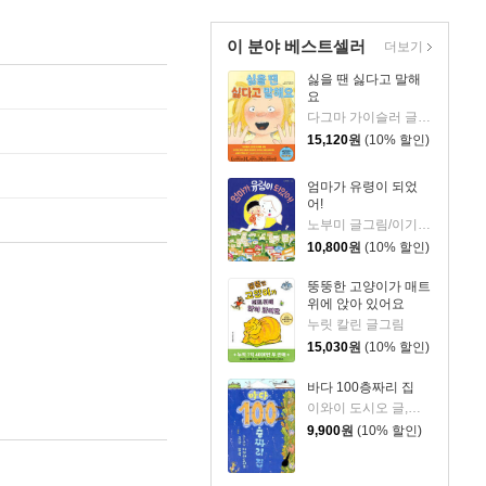
이 분야 베스트셀러
더보기
싫을 땐 싫다고 말해
요
다그마 가이슬러 글/박소영 역
15,120
원
(10% 할인)
엄마가 유령이 되었
어!
노부미 글그림/이기웅 역
10,800
원
(10% 할인)
뚱뚱한 고양이가 매트
위에 앉아 있어요
누릿 칼린 글그림
15,030
원
(10% 할인)
바다 100층짜리 집
이와이 도시오 글,그림/김숙 역
9,900
원
(10% 할인)