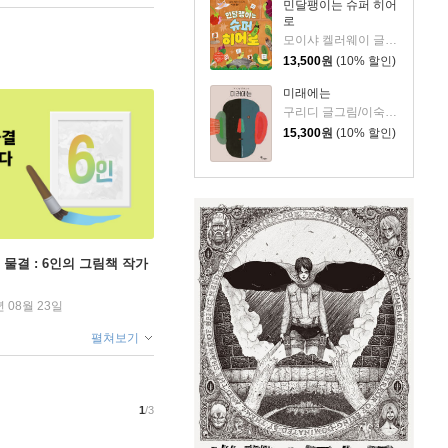
민달팽이는 슈퍼 히어
로
모이샤 켈러웨이 글/박규리 역
13,500
원
(10% 할인)
미래에는
구리디 글그림/이숙진 역
15,300
원
(10% 할인)
 물결 : 6인의 그림책 작가
년 08월 23일
펼쳐보기
1
/3