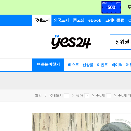
국내도서
외국도서
중고샵
eBook
크레마클럽
C
빠른분야찾기
베스트
신상품
이벤트
바이백
매
웰컴
국내도서
유아
4-6세
4-6세 다