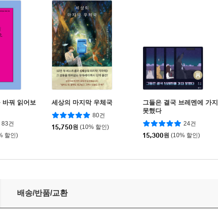
 바꿔 읽어보
세상의 마지막 우체국
그들은 결국 브레멘에 가지
못했다
80건
83건
24건
15,750
원
(10% 할인)
% 할인)
15,300
원
(10% 할인)
배송/반품/교환