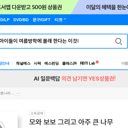
D/LP
DVD/BD
문구
/GIFT
티켓
독서유형검사
RBTI Lab
장안내
채널예스
사락
예스펀딩
클래스24
독서유형검사
여
AI 일문백답
의견 남기면 YES상품권!
른나라 ...
소득공제
모와 보보 그리고 아주 큰 나무