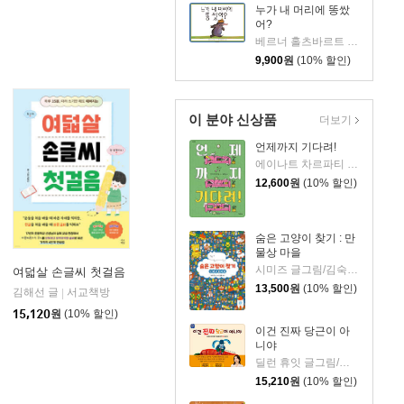
누가 내 머리에 똥쌌
어?
베르너 홀츠바르트 저/볼프 예를브루흐 그림
9,900
원
(10% 할인)
이 분야 신상품
더보기
언제까지 기다려!
에이나트 차르파티 글그림/정재원 역
12,600
원
(10% 할인)
숨은 고양이 찾기 : 만
물상 마을
시미즈 글그림/김숙 역
여덟살 손글씨 첫걸음
13,500
원
(10% 할인)
김해선 글
서교책방
|
아울북
|
15,120
원
(10% 할인)
이건 진짜 당근이 아
니야
딜런 휴잇 글그림/이현아 역
15,210
원
(10% 할인)