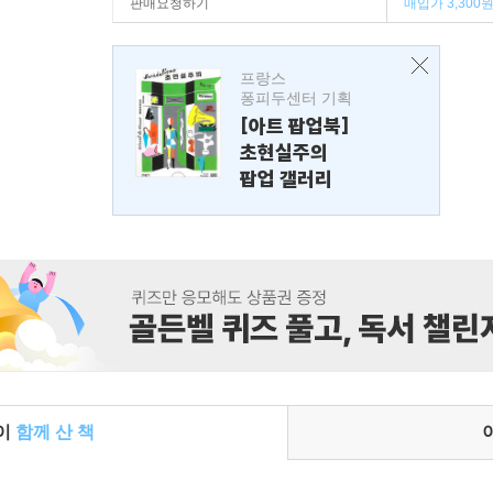
판매요청하기
매입가 3,300
프랑스
퐁피두센터 기획
[아트 팝업북]
초현실주의
팝업 갤러리
들이
함께 산 책