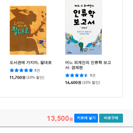
도서관에 가지마, 절대로
어느 외계인의 인류학 보고
서- 경제편
8건
9건
11,700
원
(10% 할인)
14,400
원
(10% 할인)
13,500
카트에 넣기
바로구매
원