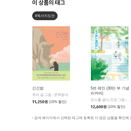
이 상품의 태그
#독서지도안
긴긴밤
5번 레인 (30만 부 기념
리커버)
루리 글,그림
문학동네
|
은소홀 글/노인경 그림
문
|
11,250
원
(10% 할인)
12,600
원
(10% 할인)
검색 페이지에서 선택된 태그에 등록된 더 많은 상품을 확인해 