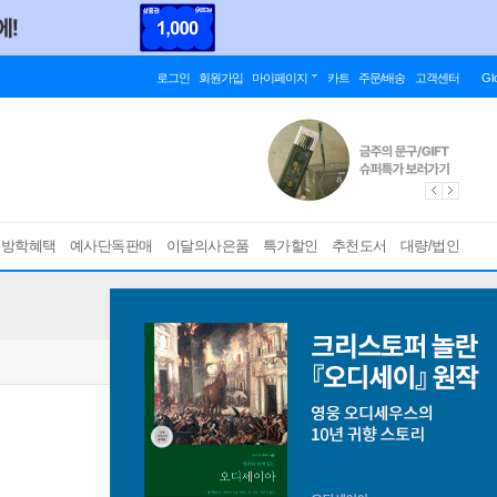
로그인
회원가입
마이페이지
카트
주문/배송
고객센터
Gl
름방학혜택
예사단독판매
이달의사은품
특가할인
추천도서
대량/법인