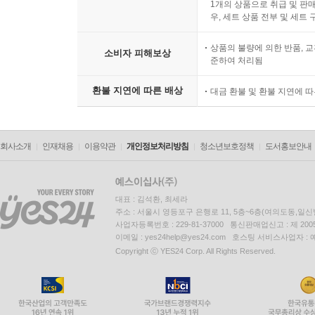
1개의 상품으로 취급 및 판매
우, 세트 상품 전부 및 세트
상품의 불량에 의한 반품, 교
소비자 피해보상
준하여 처리됨
환불 지연에 따른 배상
대금 환불 및 환불 지연에 
회사소개
인재채용
이용약관
개인정보처리방침
청소년보호정책
도서홍보안내
대표 : 김석환, 최세라
주소 : 서울시 영등포구 은행로 11, 5층~6층(여의도동,일신
사업자등록번호 : 229-81-37000 통신판매업신고 : 제 200
이메일 : yes24help@yes24.com 호스팅 서비스사업자 :
Copyright ⓒ YES24 Corp. All Rights Reserved.