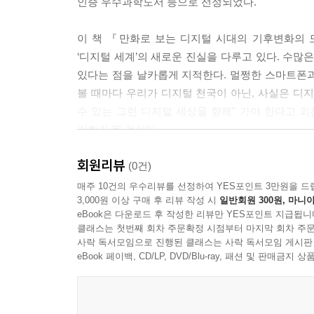
인증 우수과학도서 등으로 선정되었다.
스마트폰 제조에 드는 생태 발자국은 스마트폰의 총 
스마트폰 제조할 때 쓰인다. 디지털로 인한 환경오염
이 책 『만화로 보는 디지털 시대의 기후변화의 
조하는 데 필요한 원자재다.
‘디지털 세계’의 새로운 진실을 다루고 있다. 수많
--- p.168
있다는 점을 날카롭게 지적한다. 멀쩡한 스마트폰
볼 때마다 우리가 디지털 천국이 아닌, 사실은 디
전자 폐기물의 무덤이 되어버린 개발도상국의 노동
수 있는 그런 디지털 세상을 향해” 가야 한다고 외
아 화학 독성 물질에 노출되어 있다. 값비싼 금속
기회가 될 것이다
은 토양 오염을 일으키고, 소각은 대기 오염을 유발
회원리뷰
(0건)
--- p.181
매주 10건의 우수리뷰를 선정하여 YES포인트 3만원을 드
3,000원 이상 구매 후 리뷰 작성 시
일반회원 300원, 마니아
eBook은 다운로드 후 작성한 리뷰만 YES포인트 지급됩니
클래스는 첫번째 회차 주문확정 시점부터 마지막 회차 주문
사락 독서모임으로 진행된 클래스는 사락 독서모임 게시판
eBook 페이백, CD/LP, DVD/Blu-ray, 패션 및 판매금