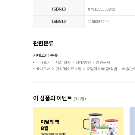
ISBN13
9791156336242
ISBN10
1156336244
관련분류
카테고리 분류
국내도서
사회 정치
생태/환경
환경문제
국내도서
만화/라이트노벨
교양만화/비평/작법
예술만
이 상품의 이벤트
(11개)