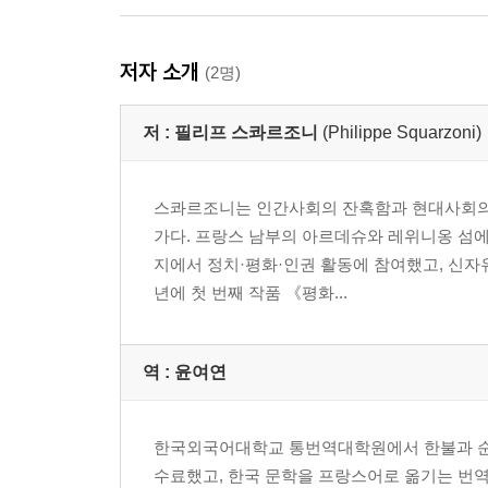
저자 소개
(2명)
저 :
필리프 스콰르조니
(Philippe Squarzoni)
스콰르조니는 인간사회의 잔혹함과 현대사회의 
가다. 프랑스 남부의 아르데슈와 레위니옹 섬에
지에서 정치·평화·인권 활동에 참여했고, 신자유
년에 첫 번째 작품 《평화...
역 :
윤여연
한국외국어대학교 통번역대학원에서 한불과 순
수료했고, 한국 문학을 프랑스어로 옮기는 번역