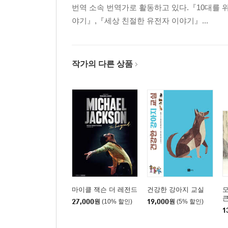
번역 소속 번역가로 활동하고 있다.『10대를 
야기』,『세상 친절한 유전자 이야기』...
작가의 다른 상품
마이클 잭슨 더 레전드
건강한 강아지 교실
모
큰
27,000
원
(10% 할인)
19,000
원
(5% 할인)
1