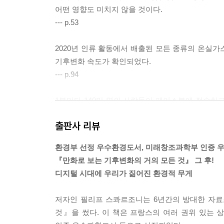
어떤 영향도 미치지 않을 것이다.
--- p.53
2020년 인류 활동에서 배출된 모든 종류의 온실가스
기후변화 속도가 확인되었다.
--- p.94
1분마다 140만 명의 사람들이 페이스북에 접속하고
인 쇼핑몰에서는 160만 달러씩 팔려나간다. (중략
출판사 리뷰
나 비물질적인 세상이라는 생각을 강조하기 위한 목
--- p.138~141
환경부 선정 우수환경도서, 미래창조과학부 인증 
『만화로 보는 기후변화의 거의 모든 것』 그 후!
데이터 센터는 엄청나게 많은 에너지를 소비한다. 중
디지털 시대에 우리가 짊어진 환경적 무게
00가구가 소비하는 전력량과 같다. 미국 전역에 걸
이나 된다.
저자인 필리프 스콰르조니는 6년간의 방대한 자료
--- p.160
것』을 썼다. 이 책은 프랑스의 여러 권위 있는 