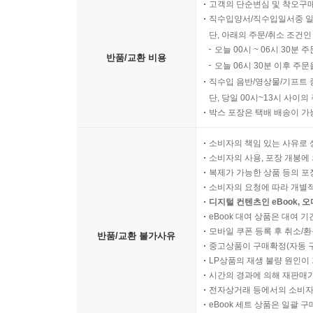
고객의 단순변심 및 착오구
직수입양서/직수입일서중 일
단, 아래의 주문/취소 조건인
오늘 00시 ~ 06시 30분 
반품/교환 비용
오늘 06시 30분 이후 주문
직수입 음반/영상물/기프트 
단, 당일 00시~13시 사이
박스 포장은 택배 배송이 가
소비자의 책임 있는 사유로 
소비자의 사용, 포장 개봉에 
복제가 가능한 상품 등의 포장을 
소비자의 요청에 따라 개별
디지털 컨텐츠인 eBook, 
eBook 대여 상품은 대여 기
모바일 쿠폰 등록 후 취소/환
반품/교환 불가사유
중고상품이 구매확정(자동 
LP상품의 재생 불량 원인이 기
시간의 경과에 의해 재판매가
전자상거래 등에서의 소비자
eBook 세트 상품은 일괄 