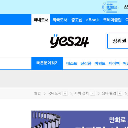
국내도서
외국도서
중고샵
eBook
크레마클럽
C
빠른분야찾기
베스트
신상품
이벤트
바이백
매
웰컴
국내도서
사회 정치
생태/환경