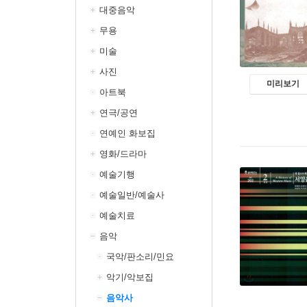
대중음악
무용
미술
사진
미리보기
아트북
연극/공연
연예인 화보집
영화/드라마
예술기행
예술일반/예술사
예술치료
음악
국악/판소리/민요
악기/악보집
음악사