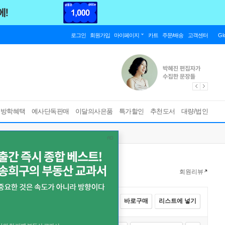
로그인
회원가입
마이페이지
카트
주문/배송
고객센터
Gl
름방학혜택
예사단독판매
이달의사은품
특가할인
추천도서
대량/법인
회원리뷰
전체선택
카트에 넣기
바로구매
리스트에 넣기