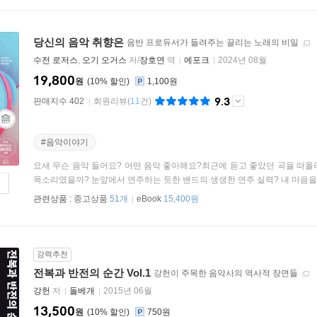
당신의 음악 취향은
음반 프로듀서가 들려주는 끌리는 노래의 비밀
수전 로저스
,
오기 오거스
저/
장호연
역
에포크
2024년 08월
19,800
원
10
%
1,100원
9.3
판매지수 402
회원리뷰
(
11
건)
#음악이야기
요새 무슨 음악 들어요? 어떤 음악 좋아해요?최근에 듣고 좋았던 곡을 떠올
목소리였을까? 눈앞에서 연주하는 듯한 밴드의 생생한 연주 실력? 내 마음을 그
관련상품 :
중고상품
51개
eBook
15,400원
강력추천
전복과 반전의 순간 Vol.1
강헌이 주목한 음악사의 역사적 장면들
강헌
저
돌베개
2015년 06월
13,500
원
10
%
750원