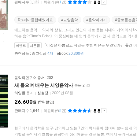
8.0
판매지수 1,122
회원리뷰
(
1
건)
#크레마클럽에있어요
#교양음악
#음악이야기
#글로듣는음
애도하는 음악 ─ 역사와 상실, 그리고 인간의 귀로 듣는 시대의 기억.역사
하는 음악Time’s Echo》의 중심에는 네 명의 음악가가 있다. 음악으로 역사를
『이것은 아름답고 저것은 추한 이유는 무엇인가』 출간 이
이벤트
사은품
관련상품 :
중고상품
4개
eBook
20,300원
음악학연구소 총서 -202
새 들으며 배우는 서양음악사
본문 2
허영한
등저
심설당
2009년 08월
26,600
원
5
%
8.8
판매지수 1,644
회원리뷰
(
5
건)
한국에서 음악학을 연구·강의하고 있는 7인의 학자들이 참여해 보다 쉽게 익
기별로 음악사의 흐름을 꼼꼼하게 정리해놓은 것은 물론, 책에서 듣기곡으로 다