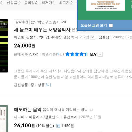
순
신상품순
등록일순
최저가순
최고가순
상품명순
강력추천
음악학연구소 총서 -201
오늘은 그만 보기
새 들으며 배우는 서양음악사
본문 1
허영한
,
김문자
,
박미경
,
주대창
,
권송택
저 외 2명
심설당
2009년 02
24,000
원
8.9
판매지수 2,352
회원리뷰
(
9
건)
그동안 우리나라 주요 대학에서 서양음악사 강좌를 담당해 온 교수진이 협심
문가들이 1000년이 훨씬 넘는 서양 고전음악의 역사를 시대별로 분류하고 있으
관련상품 :
중고상품
8개
애도하는 음악
음악이 역사를 기억하는 방법
제러미 아이클러
저/
장호연
역
뮤진트리
2025년 11월
26,100
원
10
%
1,450원