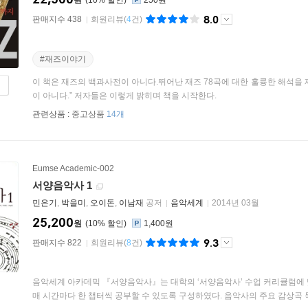
원
10
%
250원
8.0
판매지수 438
회원리뷰
(
4
건)
#재즈이야기
이 책은 재즈의 백과사전이 아니다.뛰어난 재즈 78곡에 대한 훌륭한 해석을
이 아니다.” 저자들은 이렇게 밝히며 책을 시작한다.
관련상품 :
중고상품
14개
Eumse Academic-002
서양음악사 1
민은기
,
박을미
,
오이돈
,
이남재
공저
음악세계
2014년 03월
25,200
원
10
%
1,400원
9.3
판매지수 822
회원리뷰
(
8
건)
음악세계 아카데믹 『서양음악사』는 대학의 ‘서양음악사’ 수업 커리큘럼에 맞추
매 시간마다 한 챕터씩 공부할 수 있도록 구성하였다. 음악사의 주요 감상곡 목록