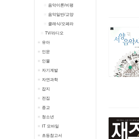
음악이론/비평
음악일반/교양
클래식/오페라
TV/라디오
유아
인문
인물
자기계발
자연과학
잡지
전집
종교
청소년
IT 모바일
초등참고서