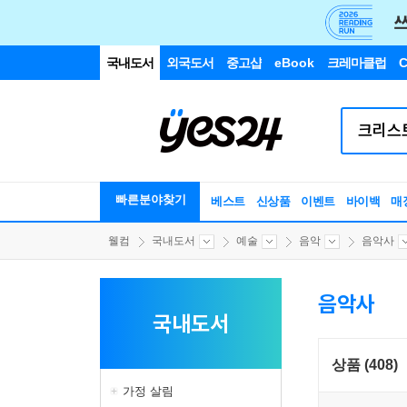
국내도서
외국도서
중고샵
eBook
크레마클럽
C
빠른분야찾기
베스트
신상품
이벤트
바이백
매
웰컴
국내도서
예술
음악
음악사
음악사
국내도서
상품 (408)
가정 살림