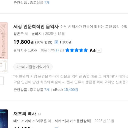
관련상품 :
중고상품
7개
세상 인문학적인 음악사
수천 년 역사가 단숨에 읽히는 교양 음악 수업
정은주
저
날리지
2025년 12월
19,800
원
10
%
1,100원
9.6
판매지수 1,956
회원리뷰
(
17
건)
#크레마클럽에있어요
“수 천년의 서양 문명을 하나의 선율로 엮어낸 종합 예술 그 자체다!”시대와
악은 인간이 남긴 최초의 예술이다. 원시 인류가 생존을 위해 외치던 신호음에서
관련상품 :
중고상품
7개
eBook
15,400원
재즈의 역사
테드 조이아
저/
이주은
역
서커스(서커스출판상회)
2025년 11월