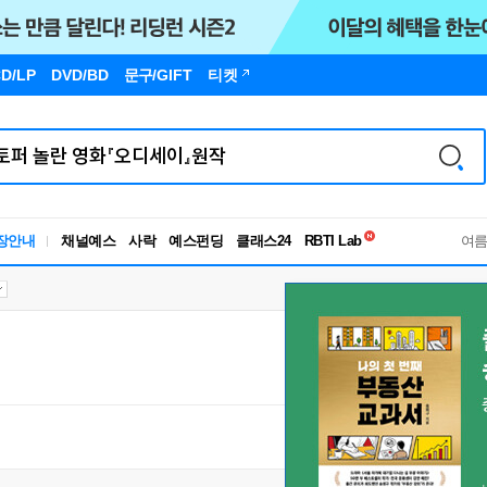
D/LP
DVD/BD
문구
/GIFT
티켓
독서유형검사
RBTI Lab
장안내
채널예스
사락
예스펀딩
클래스24
독서유형검사
여