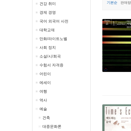
기본순
판매량
건강 취미
경제 경영
국어 외국어 사전
대학교재
만화/라이트노벨
사회 정치
소설/시/희곡
수험서 자격증
어린이
에세이
여행
역사
예술
건축
대중문화론