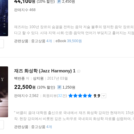
44,100
원
10
%
2,450원
판매지수 468
재즈라는 100년 장르의 숨결을 전하는 음악 저술 불후의 명저한 음악 장르의 
다고 할 수 있다. 시대·지역·사회·인종·음악적 언어가 부딪치고 흩어지는 지점마
관련상품 :
중고상품
4개
eBook
39,500원
재즈 화성학 (Jazz Harmony) 1
백반종
저
상지원
2017년 03월
22,500
원
10
%
1,250원
9.9
판매지수 2,562
회원리뷰
(
32
건)
" 버클리 음대 대학원 출신으로 국내에서 재즈 화성학 강의만 현재까지 15
작. 현장 강의에서 비롯된 깊은 노하우로 국내외의 화성학 자료를 섭렵하여, 국
관련상품 :
중고상품
4개