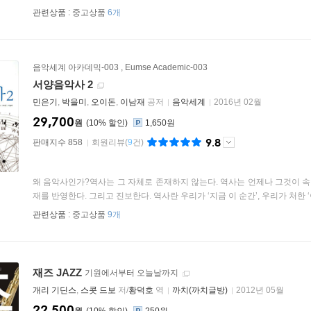
관련상품 :
중고상품
6개
음악세계 아카데믹-003
,
Eumse Academic-003
서양음악사 2
민은기
,
박을미
,
오이돈
,
이남재
공저
음악세계
2016년 02월
29,700
원
10
%
1,650원
9.8
판매지수 858
회원리뷰
(
9
건)
왜 음악사인가?역사는 그 자체로 존재하지 않는다. 역사는 언제나 그것이 속
재를 반영한다. 그리고 진보한다. 역사란 우리가 ‘지금 이 순간’, 우리가 처한 ‘이
관련상품 :
중고상품
9개
재즈 JAZZ
기원에서부터 오늘날까지
개리 기딘스
,
스콧 드보
저/
황덕호
역
까치(까치글방)
2012년 05월
22,500