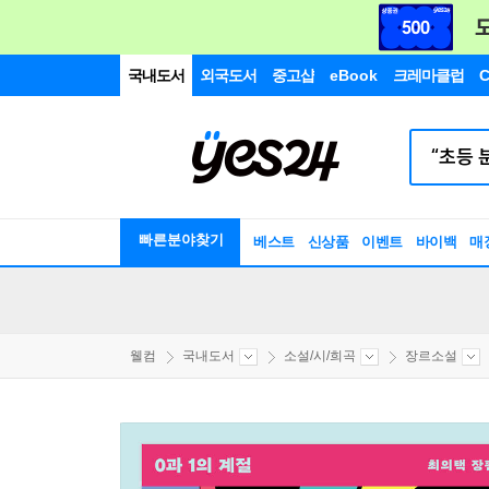
국내도서
외국도서
중고샵
eBook
크레마클럽
C
빠른분야찾기
베스트
신상품
이벤트
바이백
매
웰컴
국내도서
소설/시/희곡
장르소설