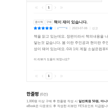
1
무엇보다 이 소설의 가장 큰 특징은, 인물들이 처
시선을 전면에 내세운 SF이면서 이야기의 재미를 
책이 재미 있습니다.
종이책
구매
“처음으로 장애를 있는 그대로 묘사”하고자 한 작가
s******4
2023-07-06
신고
|
|
|
책을 읽고 있는데요. 장편이라서 책의내용을 
작가의 말
닿는것 같습니다. 봄 이란 주인공과 현이란 주
성이 돼어 있는데요. 0과 1의 계절 소설은컴퓨터
나는 이 소설을 쓰면서 처음으로 장애를 있는 그
은유적으로, 대체로 나도 모르게 묻히는 정도였다. 이
이 리뷰가 도움이 되었나요?
걱정이 없지는 않았다. 장애 당사자로서 목소리를 
나라는 개인의 잘못된 목소리가 장애인이라는 집단
1
들었던 것이다. 그래서 이 소설을 붙들고 있는 내내 
소설에서 반복되고 있지는 않은지 수없이 검토했다
한줄평
소설에 불가피하게 내재돼 있을 오류에 대해서는 미
(0건)
1,000원 이상 구매 후 한줄평 작성 시
일반회원 50원, 마니
eBook은 다운로드 후 작성한 리뷰만 YES포인트 지급됩니