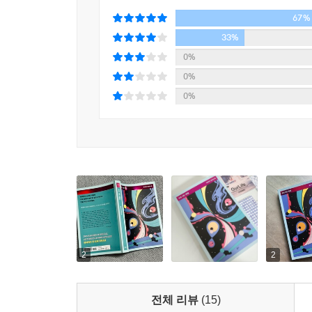
이야기는 훨씬 입체적이 되고, 그 입체성에서 현이
67%
독자에게 전달된다.
33%
존재감이 또렷한 캐릭터와 역동적인 전개가 주는 큰
0%
_ 소외된 이들이 ‘가장 보통의 존재’로 살고자 애쓰
0%
0%
재미있는 이야기의 관건은 캐릭터다. 그런 면에서 
걸림돌로 여겨져 매일 눈총을 받는데도 결코 굴하지
‘현’. 이 대조적인 두 인물이 만나 전혀 다른 결
상황에서도 봄이 가는 곳마다 벌어지는 소란은 등
부모 세대도 못지않다. 몽유족장 ‘강희’는 살날이 
무의욕인데도 밸리의 사신과는 시종 갈등을 빚는다
‘소연’은 자신이 보육원에 끌리는 이유도 모른 채 
2
2
막힘없는 전개와 뛰어난 문장력도 소설의 재미를 
의미를 숨겨두고 그 말들을 이음매 하나 보이지 않
전체 리뷰
(15)
흐른다. 그에 반해 이야기 전개는 역동적이다. 쉬