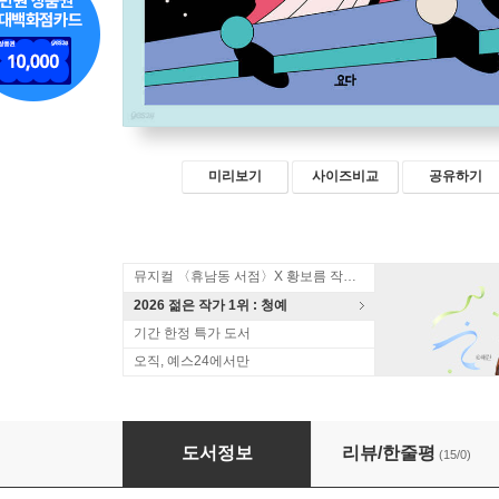
미리보기
사이즈비교
공유하기
뮤지컬 〈휴남동 서점〉X 황보름 작가 북토크
2026 젊은 작가 1위 : 청예
기간 한정 특가 도서
오직, 예스24에서만
0과 1의 계절
도서정보
리뷰/한줄평
(15/0)