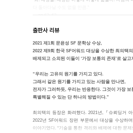
다 돌아다닐 수도 없을 만큼.”
--- pp.62~63
출판사 리뷰
“의심해라. 그리고 확인해라. 네가 만족할 때까지. 
--- p.97
2021 제1회 문윤성 SF 문학상 수상,
2022 제9회 한국 SF어워드 대상을 수상한 최의택의
“(…) 근데 너 손이…….”
배제되고 소외된 이들이 ‘가장 보통의 존재’로 살고
“쪼물딱대지 마!”
“무척 거칠어. 넌 참 열심히 살았구나.”
“우리는 고유의 원기를 가지고 있다.
봄은 부러 콧방귀를 뀐다.
그래서 같은 원기를 가지고 있는 사람을 만나면,
“네 손은…… 무슨 새끼 같다.”
전자가 그러하듯, 우리는 반응한다. 그것이 가장 
“넌 말을 참 욕같이 들리게 하는 경향이 있어.”
특별해질 수 있는 단 하나의 방법이다.”
--- p.166
최의택의 등장은 화려했다. 2021년,『슈뢰딩거 
“원이 둥글다는 것은 보지 않아도 알 수 있지요. 
2022년 SF어워드 장편 부문에서 대상을 수상하
굴레라면요?”
이야기였다. “기술을 통한 격리와 배제에 대한 문
바람의 푸른 기운이 변해간다. 현, 너는 모르지. 바