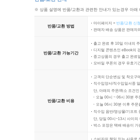
※ 상품 설명에 반품/교환과 관련한 안내가 있는경우 아래 
마이페이지 >
반품/교환 신청
반품/교환 방법
판매자 배송 상품은 판매자와
출고 완료 후 10일 이내의 
디지털 콘텐츠인 eBook의 
반품/교환 가능기간
중고상품의 경우 출고 완료일
모바일 쿠폰의 경우 유효기간(
고객의 단순변심 및 착오구
직수입양서/직수입일서중 일
단, 아래의 주문/취소 조건인
오늘 00시 ~ 06시 30분 
반품/교환 비용
오늘 06시 30분 이후 주문
직수입 음반/영상물/기프트 
단, 당일 00시~13시 사이
박스 포장은 택배 배송이 가
소비자의 책임 있는 사유로 