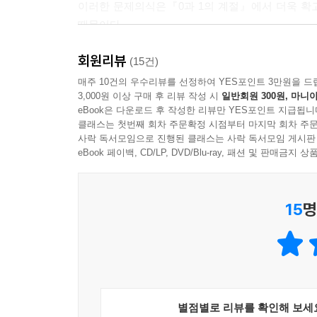
이러한 문제의식은『0과 1의 계절』에서 더욱 확고
--- p.189
때문이다.
“이 애들을 살게 해줘요. 태어났으니까, 아프든 약하
회원리뷰
소설은 흰 눈과 혹한이 뒤덮인 지구, 자연적으로
(15건)
--- p.317
아이를 묘사하며 시작된다. 이 아이는 신성한 출산
매주 10건의 우수리뷰를 선정하여 YES포인트 3만원을 드
3,000원 이상 구매 후 리뷰 작성 시
일반회원 300원, 마니아
한쪽이 의족이기 때문이다. 대체 지구엔 무슨 일이
클라라는 자애롭기 짝이 없는 미소를 보인다. 아름
eBook은 다운로드 후 작성한 리뷰만 YES포인트 지급됩니
위가 궁금해져서 소연은 저도 모르게 손을 떨구고 
클래스는 첫번째 회차 주문확정 시점부터 마지막 회차 주문
어느 편에 설 것인가?
사락 독서모임으로 진행된 클래스는 사락 독서모임 게시판
--- p.378
_ 평범한 이들이 특별해질 수 있는 단 하나의 방법
eBook 페이백, CD/LP, DVD/Blu-ray, 패션 및 판매금
그냥 남들처럼 평범하고 싶었다. 무용하지 않길 바랐
핵겨울이 닥쳤다. 생존자들은 “밸리”라는 가상지
존재’가 되고 싶어서.
15
명
인공지능이 지구를 안전한 상태로 정화하면 의체를 
관장하는 보육원 사람들, 두 번째는 그 보육원을
--- p.386
보육원의 ‘현’이라는 아이가 만나 우정을 쌓아가고,
이에 더해 소설은 다리가 불편한 봄과 눈이 보이지
독자를 고민에 빠뜨린다. ‘나라면 보육원과 몽유족 
별점별로 리뷰를 확인해 보세