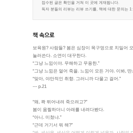
접수된 글은 확인을 거쳐 이 곳에 게재됩니다.
독자 분들의 리뷰는 리뷰 쓰기를, 책에 대한 문의는 1:
책 속으로
보육원? 사람들? 봄은 심장이 목구멍으로 치밀어 오
눌러쓴다. 소연이 대꾸한다.
“그냥 느낌이야. 무해하고 무용한.”
“그냥 느낌은 얼어 죽을. 느낌이 모든 거야. 이봐, 딴
“맞아, 야만적인 취향. 그러니까 다물고 걸어.”
--- p.21
“왜, 콱 뛰어내려 죽으려고?”
봄이 움찔하더니 아래를 내려다봤다.
“아니. 미쳤냐.”
“근데 거기서 뭐 해?”
“봐. 세상을. 세상은 어떻게 이렇게 넓을까. 사람의