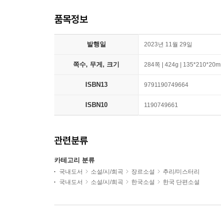
품목정보
발행일
2023년 11월 29일
쪽수, 무게, 크기
284쪽 | 424g | 135*210*20
ISBN13
9791190749664
ISBN10
1190749661
관련분류
카테고리 분류
국내도서
소설/시/희곡
장르소설
추리/미스터리
국내도서
소설/시/희곡
한국소설
한국 단편소설