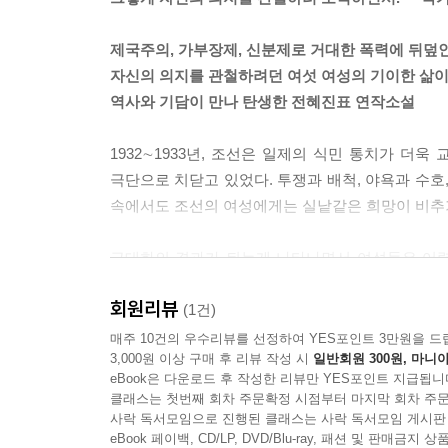
---「만주 기담」중에서
제국주의, 가부장제, 신분제로 거대한 폭력에 뒤덮인 
하올레들은 말이 많았다. 그들은 우리가 자기의 말
자신의 의지를 관철하려던 여섯 여성의 기이한 삶
제멋대로 떠들어댔다. 일본이나 중국에서 온 사람들
역사와 기담이 만나 탄생한 전혜진표 연작소설
서 부지런히 돈을 벌어 고향의 여자들을 돈을 주고 
본 사람들과 조금 다른 사람들이라고, 그들은 일본 
1932∼1933년, 조선은 일제의 식민 통치가 
고 사 왔노라고 말이다. 그들은 돈을 주고 신부를 
극단으로 치닫고 있었다. 투쟁과 배척, 야욕과 수호
들도 있었다.
속에서도 조선의 여성에게는 실낱같은 희망이 비추
---「포와 기담」중에서
근대화의 결과가 뒤늦게 나타나면서 여성들은 어렴
교육을 받고, 직업을 찾기 위해 농촌을 떠나 도
회원리뷰
여인들은 비로소 자신만의 욕망과 정체성을 찾아간
(1건)
마리는 사랑을, 상해의 마리는 독립을, 동경의 마
매주 10건의 우수리뷰를 선정하여 YES포인트 3만원을 드
3,000원 이상 구매 후 리뷰 작성 시
일반회원 300원, 마니아
평등을. 하지만 그들이 생을 걸고 관철하고자 했던 
eBook은 다운로드 후 작성한 리뷰만 YES포인트 지급됩니
클래스는 첫번째 회차 주문확정 시점부터 마지막 회차 주문
역사적 사건을 바탕으로 한 생생한 픽션의 재미와
사락 독서모임으로 진행된 클래스는 사락 독서모임 게시판
‘여성의 의지’라는 주제가 만나 거대한 서사를 이루
eBook 페이백, CD/LP, DVD/Blu-ray, 패션 및 판매금