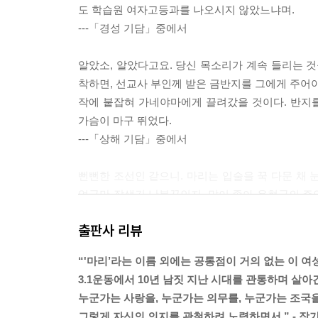
도 학습원 여자고등과를 나오시지 않았느냐며.
---「경성 기담」중에서
알았소, 알았다고요. 당신 목소리가 계속 들리는 것
착하면, 선교사 부인께 받은 금반지를 그에게 주어야
작에 붙잡혀 가네야마에게 끌려갔을 것이다. 반지를
가슴이 마구 뛰었다.
---「상해 기담」중에서
뻔뻔한 조선인 같으니. 마리는 입술을 꾹 다문 채 
얼굴만 잘생긴 난봉꾼인지, 말이 좋아 운현궁의 주
는 격이 떨어지는 주제에, 황실의 혼담을 거절하겠
출판사 리뷰
---「동경 기담」중에서
“'마리’라는 이름 외에는 공통점이 거의 없는 이 여
하지만 그렇게 온갖 지조는 다 지킬 것처럼 굴면서도
3.1운동에서 10년 남짓 지난 시대를 관통하며 살아
니, 불량배의 가랑이 사이를 기어서 지나간 한신처
누군가는 사랑을, 누군가는 의무를, 누군가는 조국을
중원을 차지한 삼백 년 동안에도 여자들의 발등뼈를
그렇게 자신의 의지를 관철하려 노력하면서.” - 작