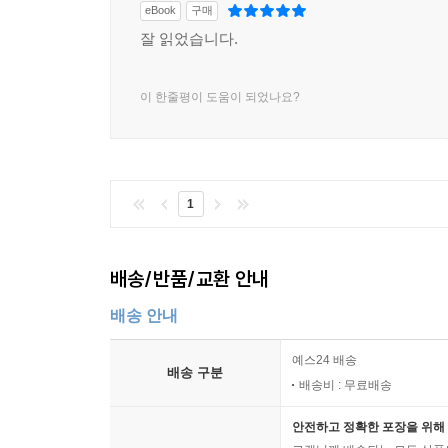
eBook
구매
비슷하게 부유한 명문가의 딸이라 해도, 누군가는
잘 읽었습니다.
「상해 기담」처럼 안락한 삶을 버리고 독립운동을 
이 한줄평이 도움이 되었나요?
결혼이 삶의 유일한 목표인 소녀, 대를 잇지 못
혼인하러 태평양을 건너간 사진신부들, 여성을 사랑
삶은 어쩌면 그 자체로 기담이었다고 말하고 싶은지도
실제 역사적 사건을 배경으로 두면서 독자에게 더욱
1
다가온다. 앞선 서사들이 마지막 에필로그에 등장
여섯 이야기를 하나의 거대한 서사로 받아들이게 된
배송/반품/교환 안내
작가의 말
배송 안내
1930년대 초반의 경성에는, 조선의 독립을 꿈
예스24 배송
화려함이나 자유연애를 동경하는 이들도 있었을 것
배송 구분
배송비 : 무료배송
시기, 비슷하게 부유한 명문가의 딸이라 해도, 
누군가는 「상해 기담」처럼 안락한 삶을 버리고
안전하고 정확한 포장을 위해 
1932∼1933년을 배경으로, ‘마리’라는 이름의 