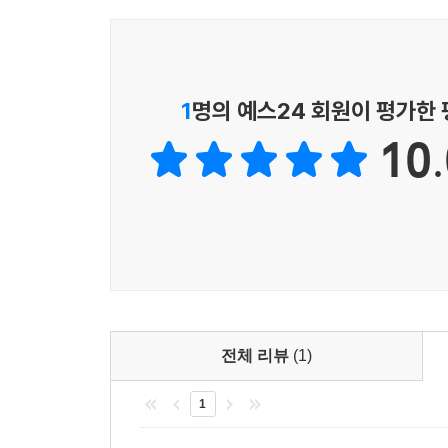
「경성 기담」
마리. 좋은 가문과 혼인을 맺기 위해 고등여학교에
1
명의 예스24 회원이 평가한
결혼이 인생의 목표인 소녀는, 오라버니의 소개로 가
10.
없는 큰 벽이 존재하는데….
「상해 기담」
김마리. 운양 대감 김윤식의 손녀로, 경술년에 자
외세에 대한 할아버지의 소극적인 처세에 부끄러
고등계 순사부장과 경부와 날 선 대립을 하다가, 
나타나 마리를 돕는다.
전체 리뷰
(1)
「동경 기담」
1
코이케 마리. 이우 공의 혼인을 돕기 위해 운현궁