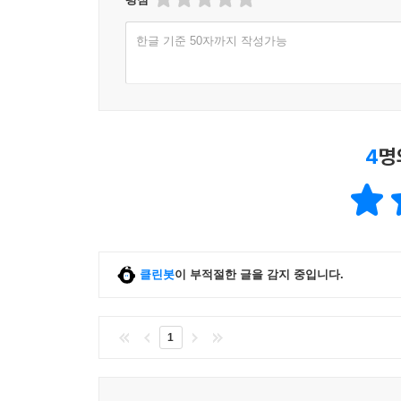
「호령기담」
한글 기준 50자까지 작성가능
신마리. 조선여자의학강습소 2학년생인 마리는 민
이를 들은 청석골 출신이자 마리의 룸메이트인 목
청석골로 떠나지만, 그곳 김중도의 집에 머물며 
결심하는데. 아무리 달아나도 다시 중도가 있는 그
4
명
폭력의 시대, 그 자체로 기담이 된 여성들의 삶이
영상을 보듯 생생하게 그려지다
“당시로서는 신식이었을 그 이름은,
클린봇
이 부적절한 글을 감지 중입니다.
아마도 어린 딸이 이전 시대의 여자들과는 다르게 
훌륭한 여성을 닮기를, 신앙을 갖기를, 세상을 바꿀
혹은 이 좁은 나라에 발이 묶이지 않고, 더 넓은 세
1
작중 마리들의 민족주의자, 친일파, 근왕주의자, 독
있다. 10대 소녀부터 제법 나이가 든 여성까지 연