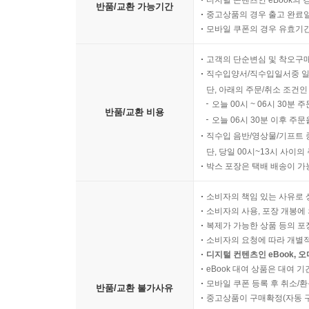
디지털 콘텐츠인 eBook의 
반품/교환 가능기간
중고상품의 경우 출고 완료일
모바일 쿠폰의 경우 유효기간(
고객의 단순변심 및 착오구
직수입양서/직수입일서중 일
단, 아래의 주문/취소 조건인
오늘 00시 ~ 06시 30분 
반품/교환 비용
오늘 06시 30분 이후 주문
직수입 음반/영상물/기프트 
단, 당일 00시~13시 사이
박스 포장은 택배 배송이 가
소비자의 책임 있는 사유로 
소비자의 사용, 포장 개봉에 
복제가 가능한 상품 등의 포장을 
소비자의 요청에 따라 개별
디지털 컨텐츠인 eBook, 
eBook 대여 상품은 대여 기
모바일 쿠폰 등록 후 취소/환
반품/교환 불가사유
중고상품이 구매확정(자동 