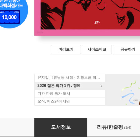
미리보기
사이즈비교
공유하기
뮤지컬 〈휴남동 서점〉X 황보름 작가 북토크
2026 젊은 작가 1위 : 청예
기간 한정 특가 도서
오직, 예스24에서만
마리 이야기
도서정보
리뷰/한줄평
(1/4)