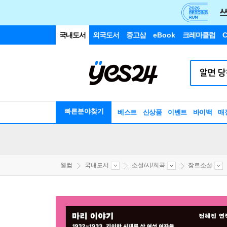
국내도서
외국도서
중고샵
eBook
크레마클럽
C
빠른분야찾기
베스트
신상품
이벤트
바이백
매
웰컴
국내도서
소설/시/희곡
장르소설