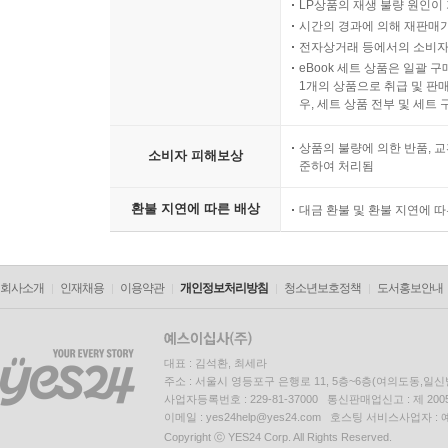
LP상품의 재생 불량 원인이 기
시간의 경과에 의해 재판매가
전자상거래 등에서의 소비자
eBook 세트 상품은 일괄 
1개의 상품으로 취급 및 판매
우, 세트 상품 전부 및 세트
상품의 불량에 의한 반품, 교
소비자 피해보상
준하여 처리됨
환불 지연에 따른 배상
대금 환불 및 환불 지연에 
회사소개
인재채용
이용약관
개인정보처리방침
청소년보호정책
도서홍보안내
대표 : 김석환, 최세라
주소 : 서울시 영등포구 은행로 11, 5층~6층(여의도동,일신
사업자등록번호 : 229-81-37000 통신판매업신고 : 제 200
이메일 : yes24help@yes24.com 호스팅 서비스사업자 :
Copyright ⓒ YES24 Corp. All Rights Reserved.