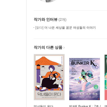
작가와 인터뷰
(2개)
[읽다]
더 나은 세상을 꿈꾼 여성들의 이야기
작가의 다른 상품
덕녀들이 온다
벙커K Bunker K : 7호 /