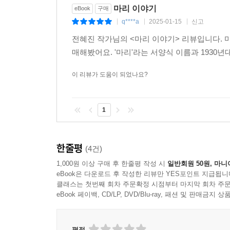
하지만, 이우는 조선에서 이미 약혼을 맺은 이(
마리 이야기
eBook
구매
어떻게든 그 혼사에 흠을 내고 싶어 한다. 그 과정에
q****a
2025-01-15
신고
|
|
|
전혜진 작가님의 <마리 이야기> 리뷰입니다.
「만주 기담」
매해봤어요. '마리'라는 서양식 이름과 193
본명 리후이, 선교사가 붙여준 이름 마리. 가난
이 리뷰가 도움이 되었나요?
전통인 전족도 하지 못한 채 자라 손가락질을 받는다
일본으로 인해 걷잡을 수 없는 혼란에 빠진다. 기근
1
간다. 그때 청나라의 공주이자 친일파 가와시마 요
시달리는 가운데 여자와 여자, 한족과 청의 공주,
한줄평
(4건)
「포와 기담」
1,000원 이상 구매 후 한줄평 작성 시
일반회원 50원, 마니
eBook은 다운로드 후 작성한 리뷰만 YES포인트 지급됩니
본명 윤옥이, 세례명 윤마리. 무당이었던 마리의 
클래스는 첫번째 회차 주문확정 시점부터 마지막 회차 주문
덕분에 학교에 다니며 깨어 있는 여성으로 자라게 
eBook 페이백, CD/LP, DVD/Blu-ray, 패션 및 판매금
맞닥뜨리고 마는데. 그렇게 14년의 세월이 흘러, 
어떤 일이 있었던 것일까. 그리고 마리는 왜 이승만의
평점