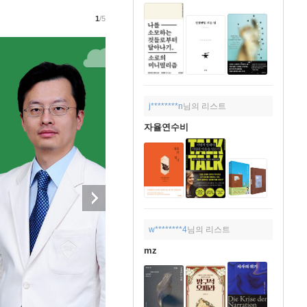
1
/5
j********n
님의 리스트
자율연수비
w********4
님의 리스트
mz