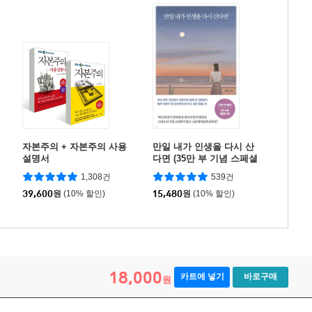
자본주의 + 자본주의 사용
만일 내가 인생을 다시 산
설명서
다면 (35만 부 기념 스페셜
에디션)
1,308건
539건
39,600
원
(10% 할인)
15,480
원
(10% 할인)
18,000
카트에 넣기
바로구매
원