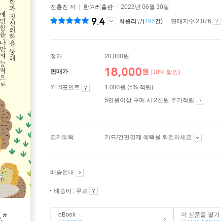
전홍진
저
한겨레출판
2023년 06월 30일
9.4
회원리뷰(
196
건)
판매지수 2,076
정가
20,000원
18,000
원
판매가
(10% 할인)
YES포인트
1,000원 (5% 적립)
5만원이상 구매 시 2천원 추가적립
결제혜택
카드/간편결제 혜택을 확인하세요
배송안내
배송비 : 무료
eBook
이 상품을 팔기