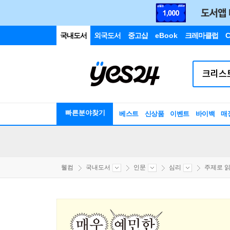
국내도서
외국도서
중고샵
eBook
크레마클럽
C
빠른분야찾기
베스트
신상품
이벤트
바이백
매
웰컴
국내도서
인문
심리
주제로 읽는