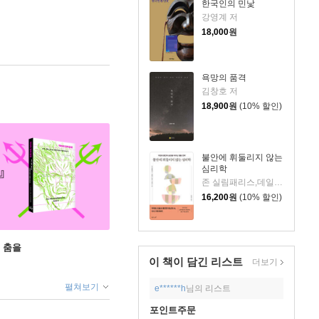
한국인의 민낯
강영계 저
18,000
원
욕망의 품격
김창호 저
18,900
원
(10% 할인)
불안에 휘둘리지 않는
심리학
존 실림패리스,데일리 디애나 슈워츠 저/이연규 역
16,200
원
(10% 할인)
 춤을
이 책이 담긴
리스트
더보기
펼쳐보기
e******h
님의 리스트
포인트주문