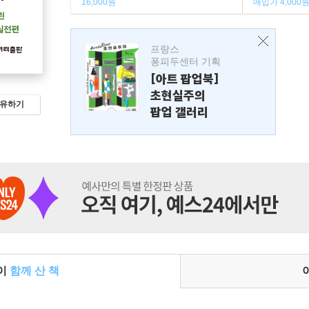
16,000원
매입가 4,000
프랑스
퐁피두센터 기획
[아트 팝업북]
초현실주의
유하기
팝업 갤러리
들이
함께 산 책