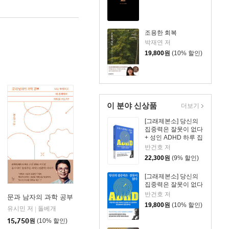
조용한 회복
박재연 저
19,800
원
(10% 할인)
이 분야 신상품
더보기
[그래제본소] 당신의
집중력은 잘못이 없다
+ 성인 ADHD 하루 집
중 리마인더 킷
반건호 저
22,300
원
(9% 할인)
[그래제본소] 당신의
집중력은 잘못이 없다
반건호 저
문과 남자의 과학 공부
19,800
원
(10% 할인)
유시민 저
돌베개
|
15,750
원
(10% 할인)