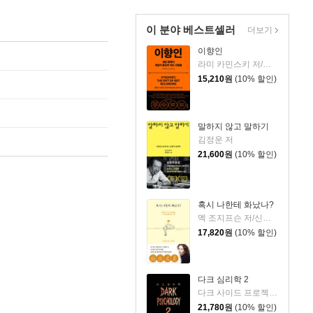
이 분야 베스트셀러
더보기
이향인
라미 카민스키 저/최지숙 역
15,210
원
(10% 할인)
말하지 않고 말하기
김정운 저
21,600
원
(10% 할인)
혹시 나한테 화났나?
멕 조지프슨 저/신동숙 역
17,820
원
(10% 할인)
다크 심리학 2
다크 사이드 프로젝트 저
21,780
원
(10% 할인)