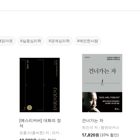
책읽아웃
#실용심리학
#관계심리학
#예민한사람
[예스리커버] 대화의 정
건너가는 자
석
최진석 저
쌤앤파커스
|
정흥수(흥버튼) 저
피카(FIKA)
|
17,820
원
(10% 할인)