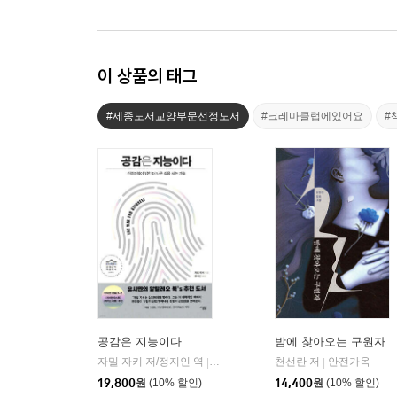
이 상품의 태그
#세종도서교양부문선정도서
#크레마클럽에있어요
#
공감은 지능이다
밤에 찾아오는 구원자
자밀 자키 저/정지인 역
심심
천선란 저
안전가옥
|
|
19,800
원
(10% 할인)
14,400
원
(10% 할인)