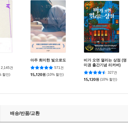
아주 희미한 빛으로도
비가 오면 열리는 상점 (영
미권 출간기념 리커버)
2,145건
571건
327건
% 할인)
15,120
원
(10% 할인)
15,120
원
(10% 할인)
배송/반품/교환