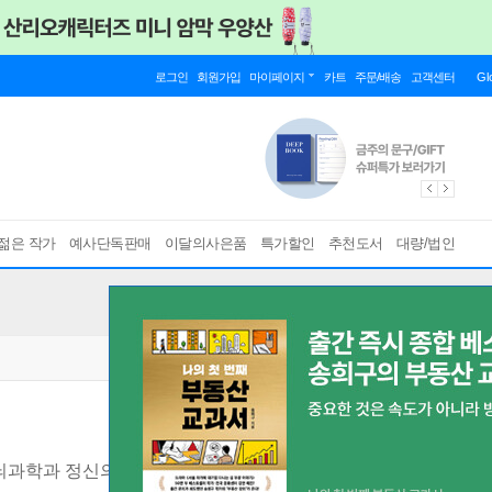
로그인
회원가입
마이페이지
카트
주문/배송
고객센터
Gl
젊은 작가
예사단독판매
이달의사은품
특가할인
추천도서
대량/법인
뇌과학과 정신의학을 통해 예민함을 나만의 능력으로