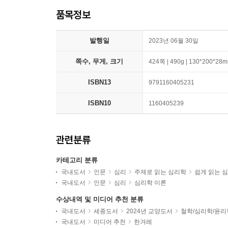
품목정보
발행일
2023년 06월 30일
쪽수, 무게, 크기
424쪽 | 490g | 130*200*28
ISBN13
9791160405231
ISBN10
1160405239
관련분류
카테고리 분류
국내도서
인문
심리
주제로 읽는 심리학
쉽게 읽는 
국내도서
인문
심리
심리학 이론
수상내역 및 미디어 추천 분류
국내도서
세종도서
2024년 교양도서
철학/심리학/윤리
국내도서
미디어 추천
한겨레