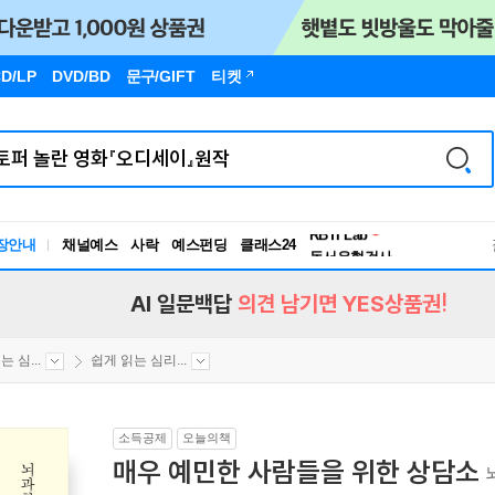
D/LP
DVD/BD
문구
/GIFT
티켓
장안내
채널예스
사락
예스펀딩
클래스24
독서유형검사
RBTI Lab
독서유형검사
AI 일문백답
의견 남기면 YES상품권!
 심...
쉽게 읽는 심리...
소득공제
오늘의책
매우 예민한 사람들을 위한 상담소