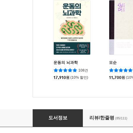
운동의 뇌과학
모순
108건
17,910
원
(10% 할인)
11,700
원
(10
매우 예민한 사람들을 위한 상담소
도서정보
리뷰/한줄평
(85/111)