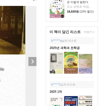
은 이렇게 말한다
오노 모에코 저/김시온 역
16,020
원
(10% 할인)
이 책이 담긴
리스트
더보기
b******g
님의 리스트
2025년 과학과 전학공
b*****2
님의 리스트
2025 1차