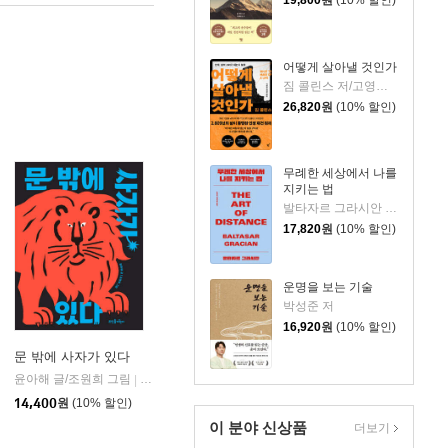
어떻게 살아낼 것인가
짐 콜린스 저/고영훈,윤영호 역
26,820
원
(10% 할인)
무례한 세상에서 나를
지키는 법
발타자르 그라시안 저/하와이 대저택 편저
17,820
원
(10% 할인)
운명을 보는 기술
박성준 저
16,920
원
(10% 할인)
문 밖에 사자가 있다
윤아해 글/조원희 그림
뜨인돌어린이
|
14,400
원
(10% 할인)
이 분야 신상품
더보기