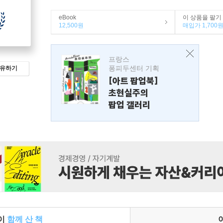
eBook
이 상품을 팔기
12,500원
매입가 1,700
프랑스
퐁피두센터 기획
유하기
[아트 팝업북]
초현실주의
팝업 갤러리
들이
함께 산 책