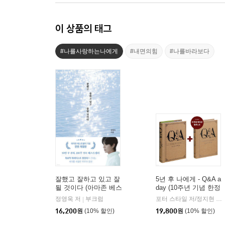
이 상품의 태그
#나를사랑하는나에게
#내면의힘
#나를바라보다
잘했고 잘하고 있고 잘
5년 후 나에게 - Q&A a
될 것이다 (아마존 베스
day (10주년 기념 한정
트셀러 기념 전면 개정
판 필사 노트 세트)
정영욱 저
부크럼
포터 스타일 저/정지현 역
|
|
판)
16,200
원
(10% 할인)
19,800
원
(10% 할인)