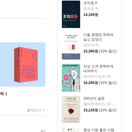
조직호구
한규은 저
14,100
원
다들 괜찮은 척하며
살고 있었다
김민식 저
15,300
원
(10% 할인)
진상 고객 완벽하게
대처하기
엔카와 사토루 저/이주 역
16,200
원
(10% 할인)
학 1
100년의 질문
엘버트 허버드 저/충희 편
15,120
원
(10% 할인)
펼쳐보기
항상 기분 좋은 사람
1
/5