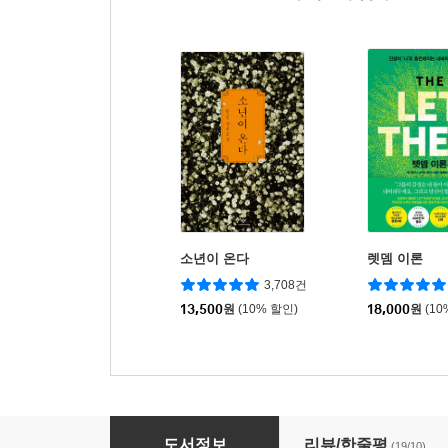
소년이 온다
렛뎀 이론
3,708건
13,500
원
(10% 할인)
18,000
원
(10
혼자의 시간으로 더 깊어지는 법에 관하여
도서정보
리뷰/한줄평
(19/10)