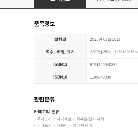
품목정보
발행일
2025년 03월 10일
쪽수, 무게, 크기
228쪽 | 250g | 125*188*15
ISBN13
9791199040335
ISBN10
1199040339
관련분류
카테고리 분류
국내도서
자기계발
처세술/삶의 자세
국내도서
에세이
외국 에세이