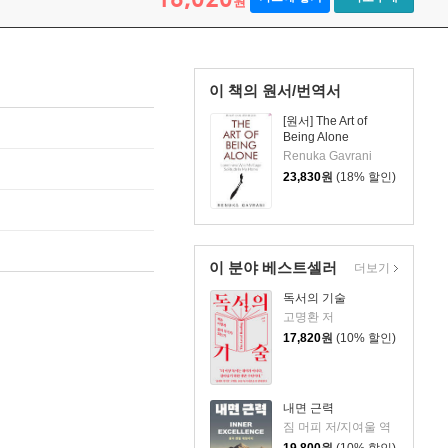
원
이 책의 원서/번역서
[원서] The Art of
Being Alone
Renuka Gavrani
23,830
원
(18% 할인)
이 분야 베스트셀러
더보기
독서의 기술
고명환 저
17,820
원
(10% 할인)
내면 근력
짐 머피 저/지여울 역
19,800
원
(10% 할인)