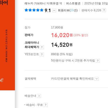
레누카 가브라니
저/
최유경
역
퍼스트펭귄
2025년 03월 10일
9.1
회원리뷰(
29
건)
판매지수 8,226
정가
17,800원
16,020
원
판매가
(10% 할인)
크레마머니
14,520
원
최대혜택가
YES포인트
890원 (5% 적립)
5만원이상 구매 시 2천원 추가적립
결제혜택
카드/간편결제 혜택을 확인하세요
배송안내
배송비 : 무료