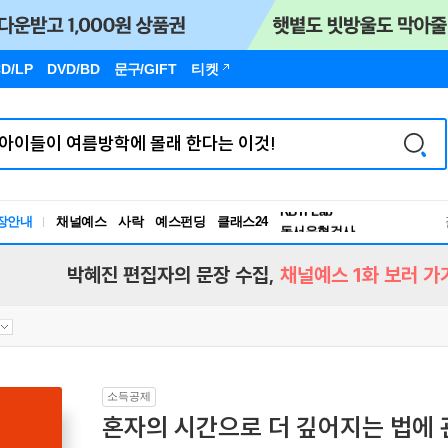
D/LP
DVD/BD
문구
/GIFT
티켓
장안내
채널예스
사락
예스펀딩
클래스24
독서유형검사
RBTI Lab
독서유형검사
박혜진 편집자의 문장 수집,
채널예스 1화 보러 가
소득공제
혼자의 시간으로 더 깊어지는 법에