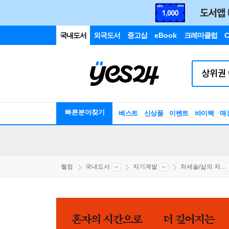
국내도서
외국도서
중고샵
eBook
크레마클럽
C
빠른분야찾기
베스트
신상품
이벤트
바이백
매
웰컴
국내도서
자기계발
처세술/삶의 자...