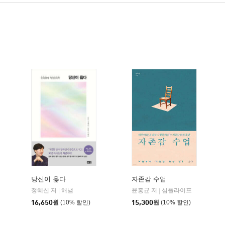
당신이 옳다
자존감 수업
정혜신 저
해냄
윤홍균 저
심플라이프
|
|
토네이도
16,650
원
(10% 할인)
15,300
원
(10% 할인)