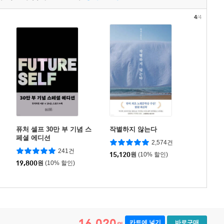
4
/4
퓨처 셀프 30만 부 기념 스
작별하지 않는다
페셜 에디션
2,574건
241건
15,120
원
(10% 할인)
19,800
원
(10% 할인)
16,020
카트에 넣기
바로구매