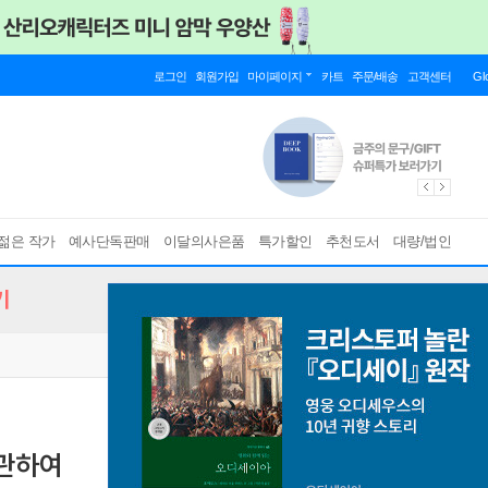
로그인
회원가입
마이페이지
카트
주문/배송
고객센터
Gl
젊은 작가
예사단독판매
이달의사은품
특가할인
추천도서
대량/법인
기
 관하여