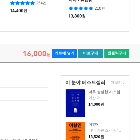
계사 - 유럽편
254건
210건
14,400
원
13,800
원
16,000
카트에 넣기
바로구매
원클릭구매
원
이 분야 베스트셀러
더보기
너무 성실한 시스템
이산 저
14,000
원
이향인
라미 카민스키 저/최지숙 역
13,520
원