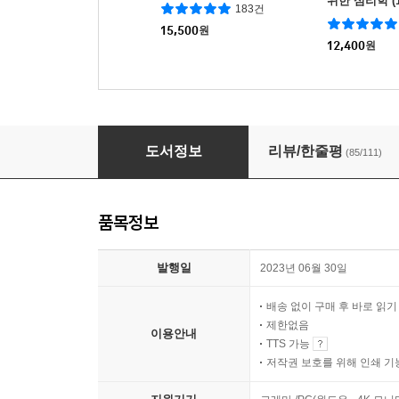
위한 심리학 (
183건
기념 스페셜 
15,500
원
12,400
원
매우 예민한 사람들을 위한 상담소
도서정보
리뷰/한줄평
(85/111)
품목정보
발행일
2023년 06월 30일
배송 없이 구매 후 바로 읽
제한없음
이용안내
TTS 가능
저작권 보호를 위해 인쇄 기