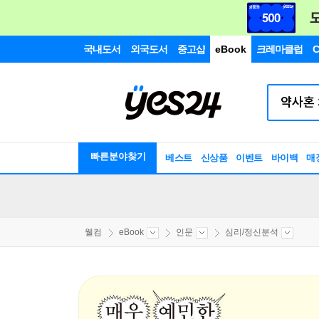
국내도서
외국도서
중고샵
eBook
크레마클럽
C
빠른분야찾기
베스트
신상품
이벤트
바이백
매
웰컴
eBook
인문
심리/정신분석