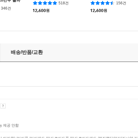
10만부 돌파
518건
156건
에디션)
346건
12,600
원
12,600
원
배송/반품/교환
기
능 제공 안함