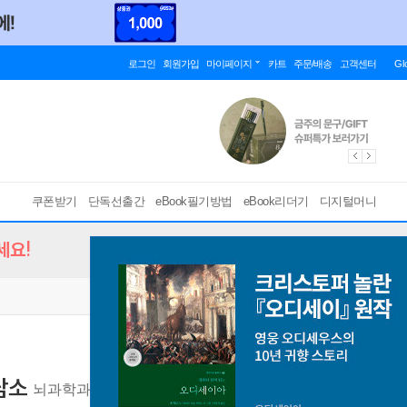
로그인
회원가입
마이페이지
카트
주문/배송
고객센터
Gl
쿠폰받기
단독선출간
eBook필기방법
eBook리더기
디지털머니
세요!
담소
뇌과학과 정신의학을 통해 예민함을 나만의 능력으로