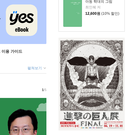
아동 학대의 그림
최인혜 저
12,600
원
(10% 할인)
ok 이용 가이드
펼쳐보기
1
/5