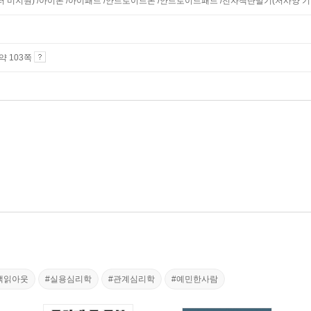
니터 미지원) /아이폰 /아이패드 /안드로이드폰 /안드로이드패드 /전자책단말기(저사양 기기 
 약 103쪽
책읽아웃
#실용심리학
#관계심리학
#예민한사람