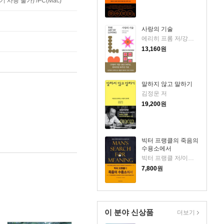
사용 불가) /PC(Mac)
사랑의 기술
에리히 프롬 저/강주헌 역
13,160
원
말하지 않고 말하기
김정운 저
19,200
원
빅터 프랭클의 죽음의
수용소에서
빅터 프랭클 저/이시형 역
7,800
원
이 분야 신상품
더보기