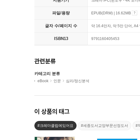
지원기기
크레마 /PC(윈도우 - 4K 모
파일/용량
EPUB(DRM) | 16.62MB
글자 수/페이지 수
약 16.4만자, 약 5만 단어, A4
ISBN13
9791160405453
관련분류
카테고리 분류
eBook
인문
심리/정신분석
이 상품의 태그
#크레마클럽에있어요
#세종도서교양부문선정도서
#