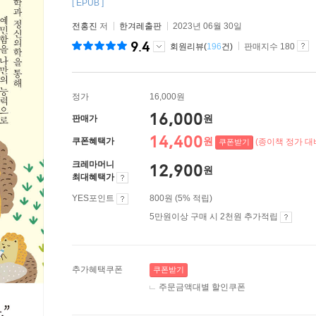
[ EPUB ]
전홍진
저
한겨레출판
2023년 06월 30일
9.4
회원리뷰(
196
건)
판매지수 180
정가
16,000원
16,000
원
판매가
14,400
원
쿠폰혜택가
(종이책 정가 대비
쿠폰받기
크레마머니
12,900
원
최대혜택가
YES포인트
800원 (5% 적립)
5만원이상 구매 시 2천원 추가적립
추가혜택쿠폰
쿠폰받기
주문금액대별 할인쿠폰