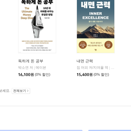
독하게 돈 공부
내면 근력
히읏
박소연 저
메이븐
짐 머피 저/지여울 역
윌북(willboo
|
|
|
16,100
원
(0% 할인)
15,400
원
(0% 할인)
보세요.
전체보기