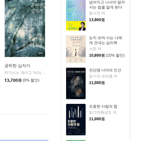
넘어지고 나서야 일어
서는 법을 알게 된다
윤서진 저
13,900
원
눈치 보며 사는 나에
게 건네는 심리학
서온 저
10,800
원
(10% 할인)
공허한 십자가
진단명 너머의 인간
k)
히가시노 게이고 저/이선희 역
자음과모음
|
읽기의 프리즘 저
13,700
원
(0% 할인)
11,000
원
조용한 사람의 힘
읽기의해상도 저
11,000
원