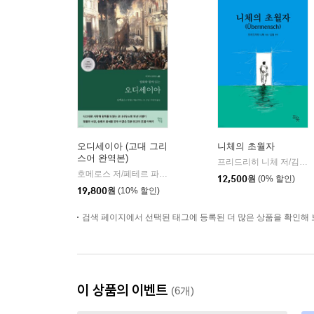
오디세이아 (고대 그리
니체의 초월자
스어 완역본)
프리드리히 니체 저/김철 편역
호메로스 저/페테르 파울 루벤스 그림/박문재 역
현대지성
|
12,500
원
(0% 할인)
19,800
원
(10% 할인)
검색 페이지에서 선택된 태그에 등록된 더 많은 상품을 확인해 
이 상품의 이벤트
(6개)