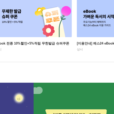
Book 전종 10%할인+5%적립 무한발급 슈퍼쿠폰
[이용안내] 예스24 eBo
시
상시