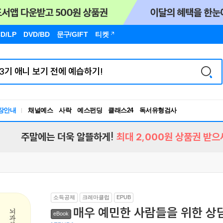
D/LP
DVD/BD
문구
/GIFT
티켓
장안내
채널예스
사락
예스펀딩
클래스24
독서유형검사
RBTI Lab
독서유형검사
주말에는 더욱 알뜰하게!
최대 2,000원 상품권 받으
소득공제
크레마클럽
EPUB
매우 예민한 사람들을 위한 상
eBook