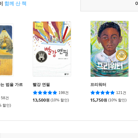
들이
함께 산 책
는 법을 가르
빨강 연필
프리워터
198건
121건
58건
13,500
원
(10% 할인)
15,750
원
(10% 할인)
% 할인)