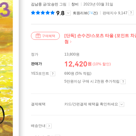
김남중
글/
오승민
그림
창비
2023년 03월 31일
9.8
회원리뷰(
74
건)
판매지수 9,147
[단독] 손수건/스포츠 타올 (포인트 차감
구매혜택
첨
정가
13,800원
12,420
원
판매가
(10% 할인)
YES포인트
690원 (5% 적립)
5만원이상 구매 시 2천원 추가적립
결제혜택
카드/간편결제 혜택을 확인하세요
배송안내