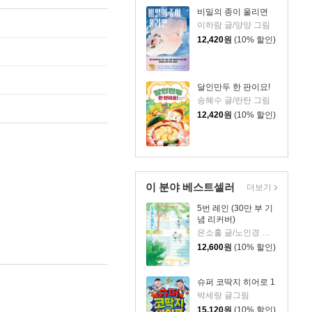
비밀의 종이 울리면
이하람 글/양양 그림
12,420
원
(10% 할인)
달인만두 한 판이요!
송혜수 글/란탄 그림
12,420
원
(10% 할인)
이 분야 베스트셀러
더보기
5번 레인 (30만 부 기
념 리커버)
은소홀 글/노인경 그림
12,600
원
(10% 할인)
슈퍼 코딱지 히어로 1
박세랑 글그림
15,120
원
(10% 할인)