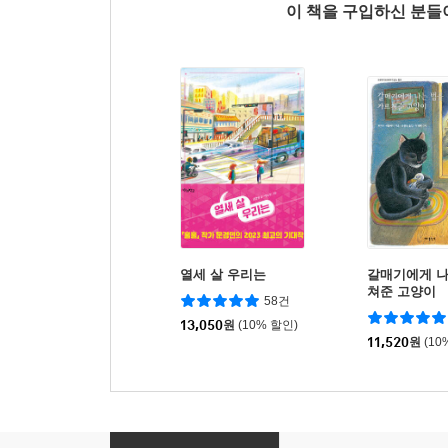
이 책을 구입하신 분
열세 살 우리는
갈매기에게 나
쳐준 고양이
58건
13,050
원
(10% 할인)
11,520
원
(10