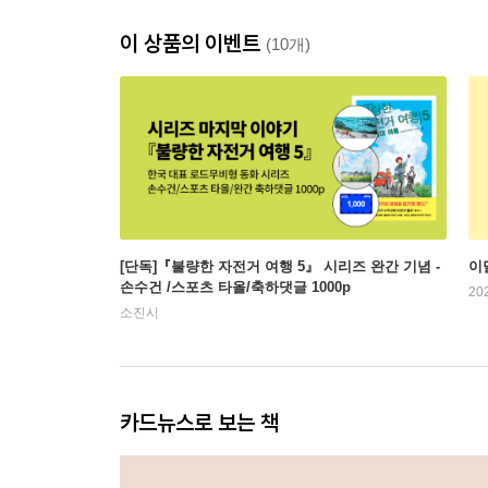
이 상품의 이벤트
(10개)
[단독]『불량한 자전거 여행 5』 시리즈 완간 기념 -
이
손수건 /스포츠 타올/축하댓글 1000p
20
소진시
카드뉴스로 보는 책