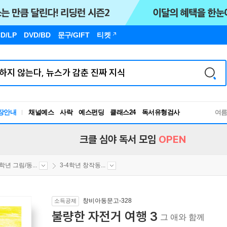
D/LP
DVD/BD
문구
/GIFT
티켓
독서유형검사
장안내
채널예스
사락
예스펀딩
클래스24
여
RBTI Lab
독서유형검사
크클 심야 독서 모임
OPEN
4학년 그림/동...
3-4학년 창작동...
창비아동문고-328
소득공제
불량한 자전거 여행 3
그 애와 함께