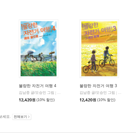
불량한 자전거 여행 4
불량한 자전거 여행 3
비
김남중 글/오승민 그림
창비
김남중 글/오승민 그림
창비
|
|
12,420
원
(10% 할인)
12,420
원
(10% 할인)
보세요.
전체보기