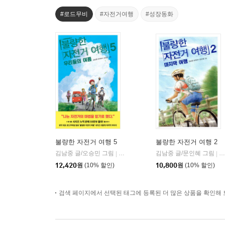
#로드무비
#자전거여행
#성장동화
불량한 자전거 여행 5
불량한 자전거 여행 2
김남중 글/오승민 그림
창비
김남중 글/문인혜 그림
창
|
|
12,420
원
(10% 할인)
10,800
원
(10% 할인)
검색 페이지에서 선택된 태그에 등록된 더 많은 상품을 확인해 