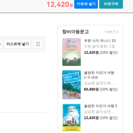
12,420
카트에 넣기
바로구매
원
창비아동문고
더보기
푸른 사자 와니니 10
매
리스트에 넣기
이현 글/오윤화 그림
12,420
원
(10% 할인)
불량한 자전거 여행
1~5 세트
김남중 글/문인혜,오승민,허태준 그림
60,480
원
(10% 할인)
불량한 자전거 여행 5
김남중 글/오승민 그림
12,420
원
(10% 할인)