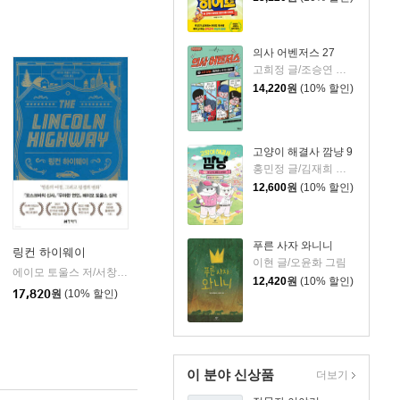
의사 어벤저스 27
고희정 글/조승연 그림/류정민 감수
14,220
원
(10% 할인)
고양이 해결사 깜냥 9
홍민정 글/김재희 그림
12,600
원
(10% 할인)
푸른 사자 와니니
링컨 하이웨이
이현 글/오윤화 그림
에이모 토울스 저/서창렬 역
현대문학
|
12,420
원
(10% 할인)
17,820
원
(10% 할인)
이 분야 신상품
더보기