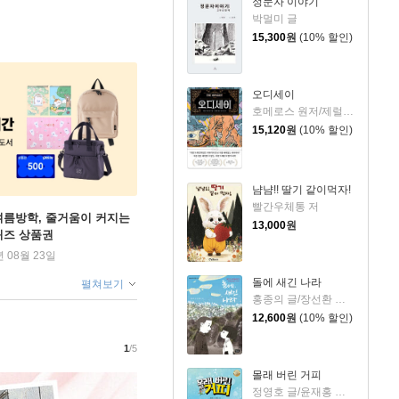
정문자 이야기
박멀미 글
15,300
원
(10% 할인)
오디세이
호메로스 원저/제럴딘 매코크런 글/김재용 역/장시은 감수
15,120
원
(10% 할인)
냠냠!! 딸기 같이먹자!
빨간우체통 저
여름방학, 줄거움이 커지는
13,000
원
퀴즈 상품권
년 08월 23일
돌에 새긴 나라
펼쳐보기
홍종의 글/장선환 그림
12,600
원
(10% 할인)
1
/5
몰래 버린 거피
정영호 글/윤재홍 그림