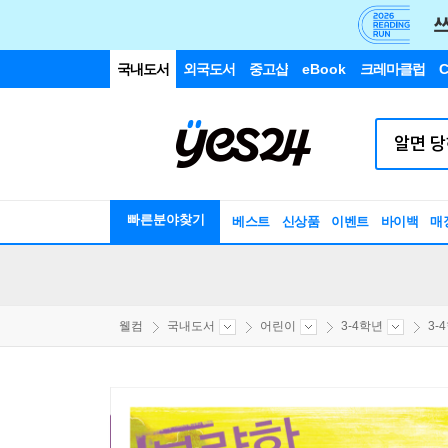
국내도서
외국도서
중고샵
eBook
크레마클럽
C
빠른분야찾기
베스트
신상품
이벤트
바이백
매
웰컴
국내도서
어린이
3-4학년
3-