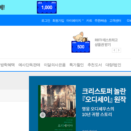
로그인
회원가입
마이페이지
카트
주문/배송
고객센터
Gl
름방학혜택
예사단독판매
이달의사은품
특가할인
추천도서
대량/법인