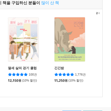
이 책을 구입하신 분들이
많이 산 책
2
/4
열세 살의 걷기 클럽
긴긴밤
100건
1,776건
12,150
원
(10% 할인)
11,250
원
(10% 할인)