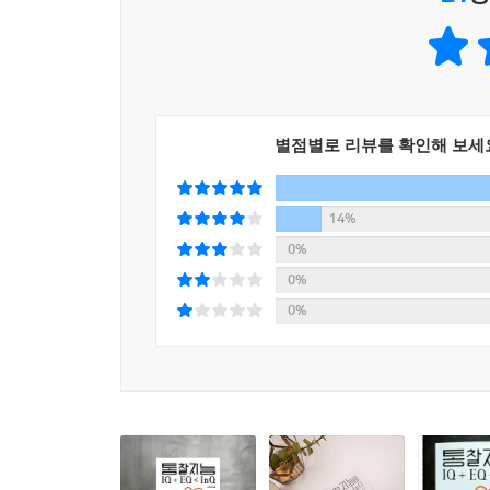
가려진 본질을 곧잘 놓치는 인간의 한계를 벗어나기 위
‘실리’의 균형 감각을 갖는 데 힘쓸 것을 주장한다
몰입되더라도 맥락과 과정을 중시하는 인간 고유의 
근대 철학의 양대 산맥인 이성주의와 경험주의는 둘
별점별로 리뷰를 확인해 보세
성공의 길에서 멀어지기 때문에 명분과 실리 모두
파악해보면 보이지 않던 것이 갑자기 드러남을 깨달
체크리스트로 활용하면 독자들에게 도움이 될 것이다
14%
일상에서 통찰 훈련을 하다보면 곧 발전된 자신을 
0%
것을 이번 기회에 만회해보자. 꾸준한 통찰 훈련은
0%
0%
보이지 않는 것을 보지 못한 사례
5개월 된 유미는 여태 잘 먹고 잘 자랐는데 어느 날
엑스레이 촬영을 했다. 그런데 몇 시간 뒤 나온
감염이었다. 의사는 유미가 입원해 항생제 주사 
알아보려고 초음파를 시행했는데 엉뚱한 소견이 발