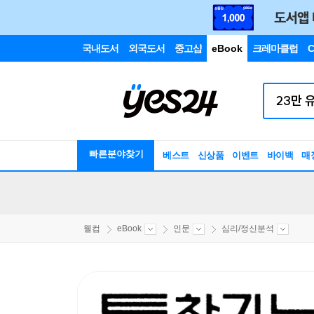
국내도서
외국도서
중고샵
eBook
크레마클럽
C
빠른분야찾기
베스트
신상품
이벤트
바이백
매
웰컴
eBook
인문
심리/정신분석