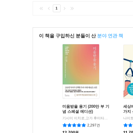
1
이 책을 구입하신 분들이 산
분야 연관 책
미움받을 용기 (200만 부 기
세상에
념 스페셜 에디션)
가지
기시미 이치로,고가 후미타케 저/전경아 역/김정운 감수
2,297건
12,700
원
11,7