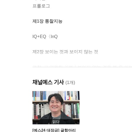
프롤로그
제1장 통찰지능
IQ+EQ〈InQ
제2장 보이는 것과 보이지 않는 것
관찰, 그 영원한 기본┃보이지 않는 것을 볼 줄 아
2: 팬텀 톨부스┃게슈탈트 전략으로 보기┃보이게 
채널예스 기사
(1개)
제3장 인간이 보이지 않는 것에 취약한 이유
아이 오래된 설사에 약을 주지 않는 의사 선생님┃시
있네?┃만족 사고: 사람들이 사주팔자를 보러 가는
읽다
제4장 보이지 않는 것을 보지 못하는 사람
[예스24 대장금] 글항아리