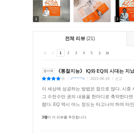
의심되고 총콜레스테롤 값이 최고치를 훌쩍 넘은 
것이 좋겠다는 의견을 내놓았다.
3
3
깜짝 놀란 엄마는 물어물어 저자의 병원으로 찾아왔
항생제인 이 약은 때로 담낭에 가성 담석증을 일으키
전체 리뷰
(21)
엄마는 그렇다고 했다. “가끔은요 엄마의 식이 상
요로 감염과 관련해 일시적 간염으로 나타난 듯하니 
1
2
3
4
5
열세 살 우진이는 두 달 전부터 윗배와 오른쪽 아랫
《통찰지능》 IQ와 EQ의 시대는 지났
종이책
지켜보던 중 복통이 계속돼 한 대학병원으로 의뢰됐다
r*******n
2022-06-19
신고
|
|
|
담즙 찌꺼기가 보였지만 담낭 벽에 염증 소견은 
이 세상에 성공하는 방법은 참으로 많다. 시중
권유했다. 아이의 고통을 지켜보던 엄마는 즉각 동
그 수천수만 권의 내용을 한마디로 축약한다면 
렵다. EQ 역시 어느 정도는 타고나야 하며 타
하지만 아이는 여전히 복통을 느껴 결국 저자를 찾
기능성 장애가 의심되는 사례였다. 이런 아이들은 
3명
이 이 리뷰를 추천합니다.
것에 대해 두려움이나 차를 타기 전에 멀미할까봐 늘
두 사례에서 우리는 담낭염과 복통을 바로 인과관