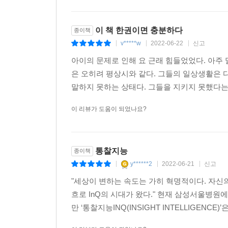
환자의 검사 소견에서 ‘정상’이라고 나온 결과를 ‘
의사로서는 피해야 하지만 관점을 뒤집으면 옳은 일
것이 맞을 수도 있다고 말한다.
이 책 한권이면 충분하다
종이책
v*****w
2022-06-22
신고
|
|
|
생후 한 달 된 아이가 배가 불러 어느 날 외래로 
아이의 문제로 인해 요 근래 힘들었었다. 아주
있었다. 태어나서 바로 배가 부르면 의사들은 선
은 오히려 평상시와 같다. 그들의 일상생활은 
모양을 엑스레이로 보는 바륨 관장 조영술이 가장 
말하지 못하는 상태다. 그들을 지키지 못했다는 
직경이 좁아져 있어 선천성 거대결장증을 의심하며 
이 리뷰가 도움이 되었나요?
하지만 저자가 보기에 아이는 모유 수유 중이었고
있기도 했다. 바로 압력 검사와 조직 검사를 시행
문제였다. 진단명은 알레르기성 직장염이었다. 
통찰지능
종이책
직장에 알레르기 반응을 일으킨 것이다. 이 염증
y******2
2022-06-21
신고
|
|
|
나온다. 하지만 저자는 ‘수술이나 특별한 치료가 필요
"세상이 변하는 속도는 가히 혁명적이다. 자신
흐로 InQ의 시대가 왔다." 현재 삼성서울병
만약 이 아이가 첫 번째 바륨 관장 조영술 검사
만 ‘통찰지능INQ(INSIGHT INTELLIGEN
연구팀과 함께 병원의 과거 기록을 조사하기 시작
105명이었다. 이 아이들의 최종 진단까지 모두 뒤