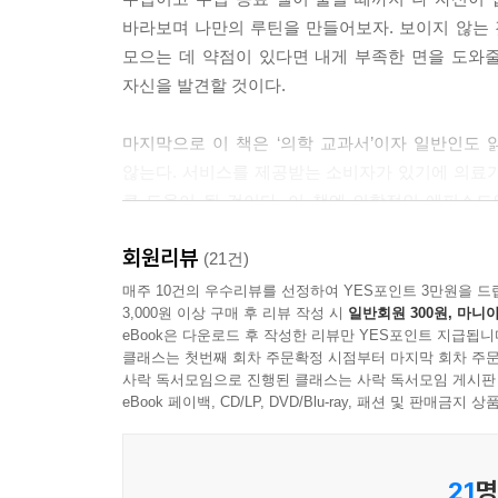
바라보며 나만의 루틴을 만들어보자. 보이지 않는 
모으는 데 약점이 있다면 내게 부족한 면을 도와
자신을 발견할 것이다.
마지막으로 이 책은 ‘의학 교과서’이자 일반인도
않는다. 서비스를 제공받는 소비자가 있기에 의료
큰 도움이 될 것이다. 이 책엔 의학적인 에피소드
함의만큼은 놓치지 않기를 바란다고 저자는 강조한
회원리뷰
(21건)
인공지능은 죽어도 못하는 맥락 찾기의 중요성
매주 10건의 우수리뷰를 선정하여 YES포인트 3만원을 드
3,000원 이상 구매 후 리뷰 작성 시
일반회원 300원, 마니아
eBook은 다운로드 후 작성한 리뷰만 YES포인트 지급됩니
이 책은 IQ와 EQ 이야기로부터 시작한다. 통찰
클래스는 첫번째 회차 주문확정 시점부터 마지막 회차 주문
전략을 이용해야 하는지, 그리고 보이지 않는 것을
사락 독서모임으로 진행된 클래스는 사락 독서모임 게시판
다음으로는 인간이 왜 그렇게 보이지 않는 것에 취약
eBook 페이백, CD/LP, DVD/Blu-ray, 패션 및 판매금
만족하는 우리를 돌아보며, 보이지 않는 것을 보지 
21
명
그러고 나면 본격적으로 본질 찾기에 들어간다. 