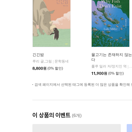
긴긴밤
물고기는 존재하지 않는
다
루리 글,그림
문학동네
|
룰루 밀러 저/정지인 역
|
8,800
원
(0% 할인)
11,900
원
(0% 할인)
검색 페이지에서 선택된 태그에 등록된 더 많은 상품을 확인해 
이 상품의 이벤트
(6개)