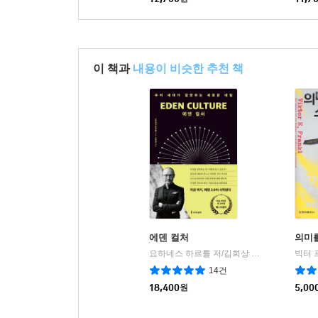
이 책과
내용이 비슷한 추천 책
에덴 컬처
의미
요하네스 하르틀 저/김희상 역
나무생각
빅터 
|
14건
18,400
원
5,00