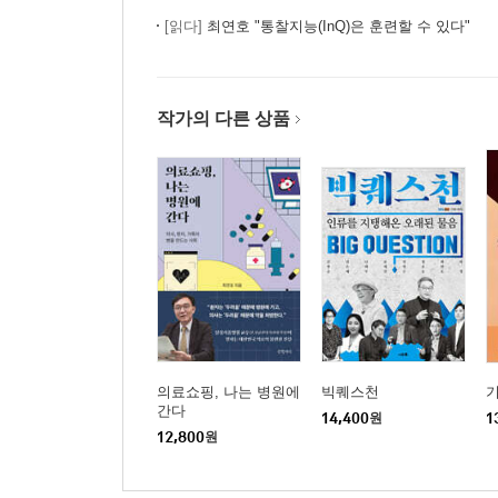
[읽다]
최연호 "통찰지능(InQ)은 훈련할 수 있다"
제8장 보이지 않는 것을 보는 열 가지 방법
네 안에 나 있다┃진심을 보라┃무의식은 샌다┃당신
작가의 다른 상품
상상┃패턴 인식과 빅데이터┃유추: 그것이 무엇이
제9장 그리고 통찰은 직관으로 나타난다
물결(~) 커브: 질병의 관점으로만 환자의 증상을 
에필로그
의료쇼핑, 나는 병원에
빅퀘스천
간다
14,400
원
1
12,800
원