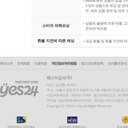
eBook 세트 상품은 일괄 
1개의 상품으로 취급 및 판매
우, 세트 상품 전부 및 세트
상품의 불량에 의한 반품, 교
소비자 피해보상
준하여 처리됨
환불 지연에 따른 배상
대금 환불 및 환불 지연에 
회사소개
인재채용
이용약관
개인정보처리방침
청소년보호정책
도서홍보안내
대표 : 김석환, 최세라
주소 : 서울시 영등포구 은행로 11, 5층~6층(여의도동,일신
사업자등록번호 : 229-81-37000 통신판매업신고 : 제 200
이메일 : yes24help@yes24.com 호스팅 서비스사업자 :
Copyright ⓒ YES24 Corp. All Rights Reserved.