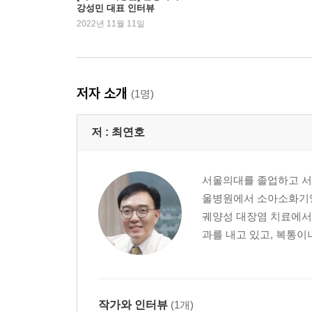
강성민 대표 인터뷰
2022년 11월 11일
담석과 가족성 고콜레스테롤혈증이 의심되어 유전자
상상이고 상상 안에 질서가 있다: 탄탈로스의 형벌
제5장 보이지 않는 것을 보는 사람
저자 소개
(1명)
투명 망토의 법칙┃정상을 비정상으로 해석한 의사
저 :
최연호
제6장 본질에 다가가기
서울의대를 졸업하고 서
박인비의 품격┃맥락 지능(CQ) ＝ 통찰지능(InQ
울병원에서 소아소화기영
아직 멀었다┃과정과 결과: 우리가 수학을 배우는 
궤양성 대장염 치료에서
과를 내고 있고, 복통이나
제7장 명분과 실리
나무꾼과 김신조┃인간이 실리만 따지는 것처럼 
살리는 인생의 자습법
작가와 인터뷰
(1개)