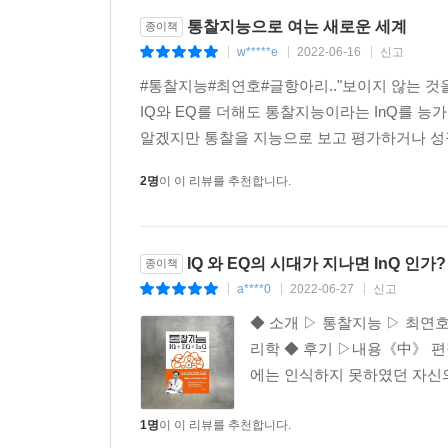
증상이 여러 개일 때 하나의 진단으로 모든 증상
통찰지능으로 여는 새로운 세계
종이책
맥락을 갖고 있다. 다만 이 맥락이 잘 보이지 않으
w*****e
2022-06-16
신고
|
|
|
시야 사고에 갇히지 않기
#통찰지능#최연호#글항아리.."보이지 않는 것을
IQ와 EQ를 더해도 통찰지능이라는 InQ를 
인간이 저지르는 실수 중 많은 것은 좁은 시야에서 
알겠지만 통찰을 지능으로 보고 평가하거나 성장시
사고로 인해 치료의 적절한 방식이나 시기를 놓치는 
2명
이 이 리뷰를 추천합니다.
통해 인지한 뒤 단계를 미리 내다볼 수 있기 때문이
크론병 치료를 제대로 받지 못하는 사례들 역시 
IQ 와 EQ의 시대가 지나면 InQ 인가?
종이책
환자의 시야 사고에서 비롯되기도 한다. 보통 환자
a****0
2022-06-27
신고
정보들이 부정적인 결과를 보여주기 쉽다는 것이다.
|
|
|
치료도 잘 안 되는 병이라고 알고 왔습니다”였다
◆ 소개 ▷ 통찰지능 ▷ 최연호 ▷ 
말한다. 부정적인 정보에 의한 시야 사고는 약물의 
리학 ◆ 후기 ▷내용《中》 편
에는 인식하지 못하였던 자신의
정상을 비정상으로 해석한 의사
1명
이 이 리뷰를 추천합니다.