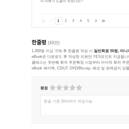
이 리뷰가 도움이 되었나요?
판독 결과가 나왔다. 그 54명에 대해 항문직장 압력
70.4퍼센트였다. 그렇다면 나머지 30퍼센트는 
4명으로, 16명의 아이는 치료가 전혀 필요 없었다.
1
2
3
4
5
지식 사고의 한계가 불러일으킨 결과
한줄평
(10건)
저자가 전공의 과정을 마칠 때까지 국내에는 9형 당
1,000원 이상 구매 후 한줄평 작성 시
일반회원 50원, 마니
eBook은 다운로드 후 작성한 리뷰만 YES포인트 지급됩니
우연한 기회에 한 환자에게서 9형 당원병을 발견하
클래스는 첫번째 회차 주문확정 시점부터 마지막 회차 주문
시선을 거두지 않았다. 다른 나라 데이터들은 공통
eBook 페이백, CD/LP, DVD/Blu-ray, 패션 및 판매금
속한 병원에서 진단한 12명의 당원병 환자를 분석
우리 연구에 따르면 1a형은 2명, 1b형 1명, 3형 2명
평점
우리나라에도 9형이 많을 가능성이 있습니다.” 이
한글 기준 50자까지 작성가능
없다는 것이었다. 하지만 저자는 끝까지 물고늘어졌다.
연구 결과를 학술지에 게재했다. 예상대로 국내 당원
오랜 기간의 연구로 뒤바뀐 것이다. 저자는 지식 사