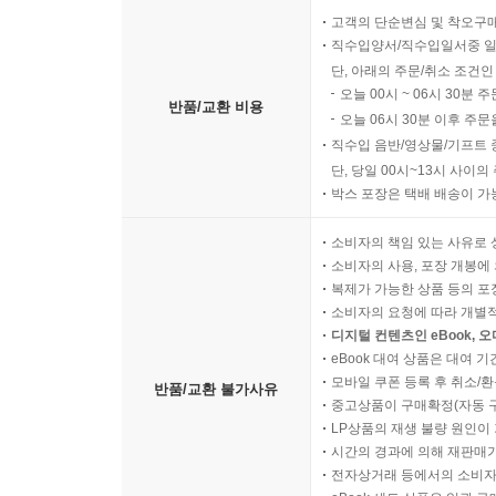
고객의 단순변심 및 착오구
직수입양서/직수입일서중 일
단, 아래의 주문/취소 조건인
오늘 00시 ~ 06시 30분 
반품/교환 비용
오늘 06시 30분 이후 주문
직수입 음반/영상물/기프트 
단, 당일 00시~13시 사이
박스 포장은 택배 배송이 가
소비자의 책임 있는 사유로 
소비자의 사용, 포장 개봉에 
복제가 가능한 상품 등의 포장을 
소비자의 요청에 따라 개별
디지털 컨텐츠인 eBook, 
eBook 대여 상품은 대여 기
모바일 쿠폰 등록 후 취소/환
반품/교환 불가사유
중고상품이 구매확정(자동 
LP상품의 재생 불량 원인이 기
시간의 경과에 의해 재판매가
전자상거래 등에서의 소비자