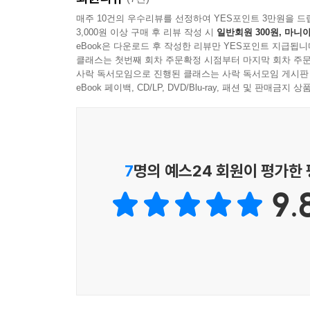
너무 자주 병원을 오간다. 환자의 가족 역시 병의 
매주 10건의 우수리뷰를 선정하여 YES포인트 3만원을 드
3,000원 이상 구매 후 리뷰 작성 시
일반회원 300원, 마니아
증상을 악화시키기도 한다. 그래서 의료진들은 ‘그레이
eBook은 다운로드 후 작성한 리뷰만 YES포인트 지급됩니
환자, 진료 행위를 도구로 삼는 환자, 의료를 비용
클래스는 첫번째 회차 주문확정 시점부터 마지막 회차 주문
사락 독서모임으로 진행된 클래스는 사락 독서모임 게시판
이 책이 내놓는 진단 및 휴머니즘 의료에 대한 
eBook 페이백, CD/LP, DVD/Blu-ray, 패션 및 판매금
처방하지 않으려고 시도한 점, 검사를 최소화한 점,
크론병에 톱다운 치료법을 적용한 점, 이로써 세계 
약물을 끊게 한 점 등이 저자의 논지가 신뢰감을 갖
7
명의 예스24 회원이 평가한
의학 지식만으로 환자를 보면 꽤 많이 오진하게 된
9.
소아청소년과 의사인 저자는 늘 아이의 보호자까지
치료하다 온 환자들을 주로 본다. 부모는 아이의
약들이다. 연구에 따르면 인구의 약 20퍼센트가 ‘
자녀들이다. 이런 사람들은 과거에 아팠거나 안 좋
체했던 기억 탓에 특정 음식을 기피하는 것이 대표적
유치원 등에서 변을 보다가 창피를 당한 기억이 있다