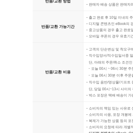
반품/교환 방법
판매자 배송 상품은 판매자와
출고 완료 후 10일 이내의 
디지털 콘텐츠인 eBook의 
반품/교환 가능기간
중고상품의 경우 출고 완료일
모바일 쿠폰의 경우 유효기간(
고객의 단순변심 및 착오구
직수입양서/직수입일서중 일
단, 아래의 주문/취소 조건인
오늘 00시 ~ 06시 30분 
반품/교환 비용
오늘 06시 30분 이후 주문
직수입 음반/영상물/기프트 
단, 당일 00시~13시 사이
박스 포장은 택배 배송이 가
소비자의 책임 있는 사유로 
소비자의 사용, 포장 개봉에 
복제가 가능한 상품 등의 포장을 
소비자의 요청에 따라 개별