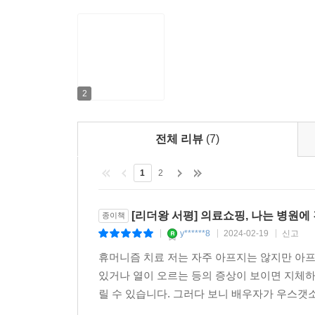
아니다. 하지만 의사들은 이런 아이에게 흔히 관장
안다. 그럼에도 어른인 부모는 자기 걱정을 덜려
모르니까 그 손실을 미리 피하기 위해 검사와 처방을
그래서 이 책에서 첫 번째로 다루는 대상은 의사다
2
알게 된다. 이에 따라 의대생 교육의 문제점과 병원
만들어내는 의사들을 우선적인 분석 대상으로 삼는다.
전체 리뷰
(7)
않고서는 병의 근본 원인을 찾기 어렵고, 그 탓에 
한다.’ 이 말이 진부하게 들리는가? ‘그렇지 않다’
1
2
여기에 어긋나는 통계들을 보여준다. 팬데믹이 지속되
일이 있었다. 그중에는 하루 만에 사직서를 낸 인
히포크라테스 시대부터 요구돼온 점인데, 의사는 휴머
[리더왕 서평] 의료쇼핑, 나는 병원에
종이책
압축해서 경험케 하므로 죽음의 스펙터클은 이들
y******8
2024-02-19
신고
|
|
|
소명의식은 없었다. 이들 때문에 정작 큰 피해를 입
휴머니즘 치료 저는 자주 아프지는 않지만 아
있거나 열이 오르는 등의 증상이 보이면 지체하
없던 아이의 병도 만드는 부모
릴 수 있습니다. 그러다 보니 배우자가 우스갯소
좋은 의사 감별법