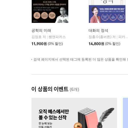
공학의 미래
대화의 정석
김정호 저
쌤앤파커스
정흥수(흥버튼) 저
피카(FIKA)
|
|
11,900
원
(0% 할인)
14,800
원
(0% 할인)
검색 페이지에서 선택된 태그에 등록된 더 많은 상품을 확인해 
이 상품의 이벤트
(6개)