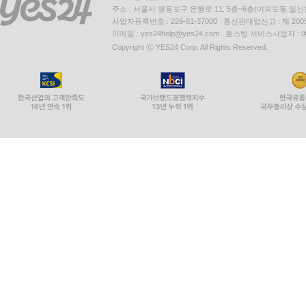
주소 : 서울시 영등포구 은행로 11, 5층~6층(여의도동,일신
사업자등록번호 : 229-81-37000 통신판매업신고 : 제 200
이메일 : yes24help@yes24.com 호스팅 서비스사업자 :
Copyright ⓒ YES24 Corp. All Rights Reserved.