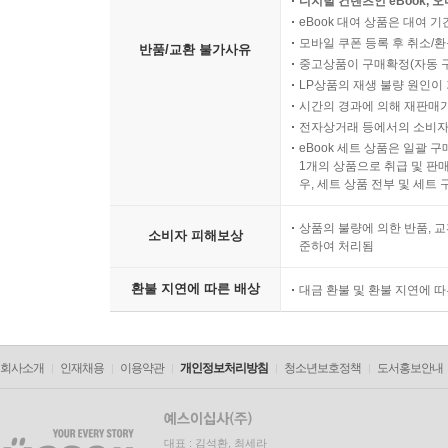
디지털 컨텐츠인 eBook, 
eBook 대여 상품은 대여 기
모바일 쿠폰 등록 후 취소/환
반품/교환 불가사유
중고상품이 구매확정(자동 
LP상품의 재생 불량 원인이 기
시간의 경과에 의해 재판매가
전자상거래 등에서의 소비자
eBook 세트 상품은 일괄 
1개의 상품으로 취급 및 판매
우, 세트 상품 전부 및 세트
상품의 불량에 의한 반품, 교
소비자 피해보상
준하여 처리됨
환불 지연에 따른 배상
대금 환불 및 환불 지연에 
회사소개
인재채용
이용약관
개인정보처리방침
청소년보호정책
도서홍보안내
대표 : 김석환, 최세라