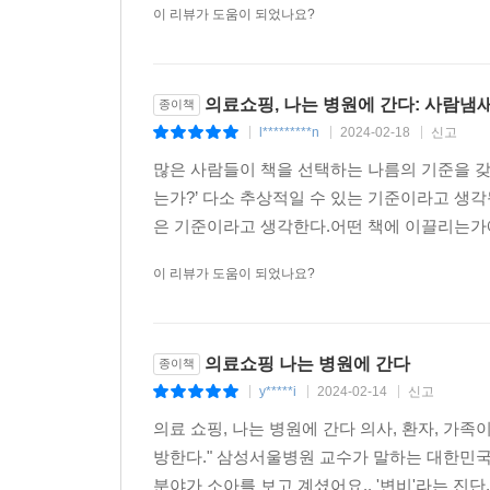
이 리뷰가 도움이 되었나요?
저자는 의학 지식만으로 환자를 보는 의사는 꽤 많
없기 때문이다. 병원에서 약 없이 치료하고 검사도
의사라면 때로 위내시경을 참아야 한다.” “의사가
의료쇼핑, 나는 병원에 간다: 사람냄
종이책
오스트리아 의사 이반 일리치가 있는데, 마찬가지
l*********n
2024-02-18
신고
|
|
|
병을 키우는 사례까지 짚는다. 후자를 ‘가족원병’이
많은 사람들이 책을 선택하는 나름의 기준을 갖
는가?’ 다소 추상적일 수 있는 기준이라고 생각
책에 나오는 아홉 살짜리 성호의 엄마가 대표적인 사
은 기준이라고 생각한다.어떤 책에 이끌리는가에 
예민하고, 아이의 앞날에 대해서도 걱정을 많이 
성호는 심각한 상태는 아니고 과민성 복통을 앓는
이 리뷰가 도움이 되었나요?
들어서자마자 말을 쉬지 않고 했다. “병원을 세 군
몸무게가 2킬로그램이나 줄었어요.” “또 다른 병원
아이를 밀어붙이는 엄마에게 있었다. 성호는 착한 
의료쇼핑 나는 병원에 간다
종이책
억지로 먹은 게 구역, 구토를 일으켰던 것이다. 
y*****i
2024-02-14
신고
|
|
|
뒤집어썼다.
의료 쇼핑, 나는 병원에 간다 의사, 환자, 가족이
방한다." 삼성서울병원 교수가 말하는 대한민
이렇듯 부모가 아이의 병을 만든다. 가족의 두려
분야가 소아를 보고 계셨어요.. '변비'라는 진단,,