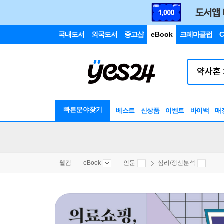
국내도서
외국도서
중고샵
eBook
크레마클럽
C
빠른분야찾기
베스트
신상품
이벤트
바이백
매
웰컴
eBook
인문
심리/정신분석