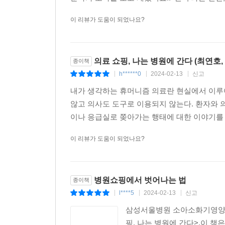
행위가 있을 때는 자녀에게 신체화 증상이 나타날 
요즘 우리 사회에서는 환자들이 의사의 오진과 실
이 리뷰가 도움이 되었나요?
그렇지 않은 의원병이 더 많다. 그것이 겉으로 보이지
수술할 때 성공 가능성이 훨씬 높다면 혹시나 생
법이다. 이 책은 일반인들에게 좋은 의사 감별
의료 쇼핑, 나는 병원에 간다 (최연호, 
종이책
두려움을 지닌 채 어떻게 불안해하지 않고 의료 행위
h******0
2024-02-13
신고
|
|
|
내가 생각하는 휴머니즘 의료란 현실에서 이루
않고 의사도 도구로 이용되지 않는다. 환자와 의
이나 응급실로 쫒아가는 행태에 대한 이야기를 많
이 리뷰가 도움이 되었나요?
병원쇼핑에서 벗어나는 법
종이책
l****5
2024-02-13
신고
|
|
|
삼성서울병원 소아소화기영양 
핑, 나는 병원에 간다>.이 책