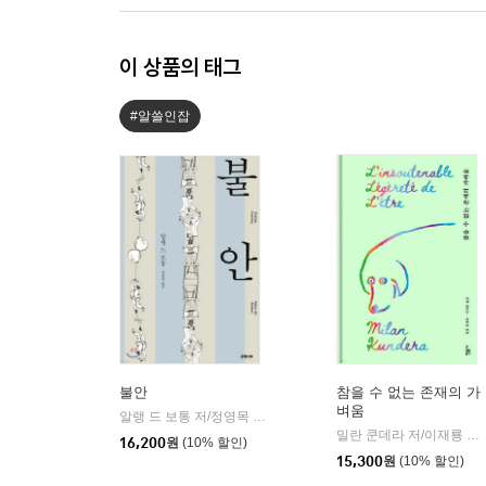
이 상품의 태그
#알쓸인잡
불안
참을 수 없는 존재의 가
벼움
알랭 드 보통 저/정영목 역
은행나무
|
밀란 쿤데라 저/이재룡 역
|
16,200
원
(10% 할인)
15,300
원
(10% 할인)