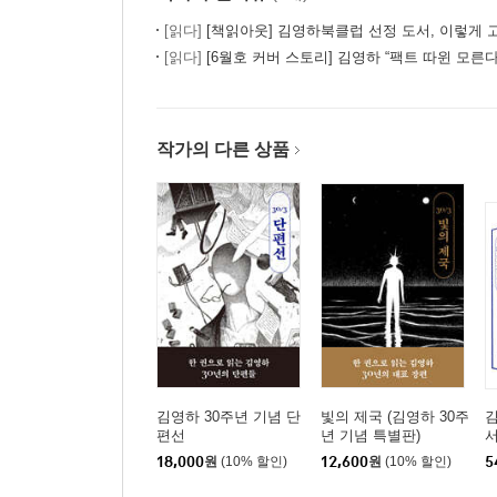
[읽다]
[책읽아웃] 김영하북클럽 선정 도서, 이렇게 고릅니
[읽다]
[6월호 커버 스토리] 김영하 “팩트 따윈 모른다.
작가의 다른 상품
김영하 30주년 기념 단
빛의 제국 (김영하 30주
김
편선
년 기념 특별판)
서
18,000
원
(10% 할인)
12,600
원
(10% 할인)
5