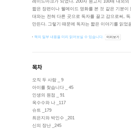
레이드마크가 되었다. 200자 원고지 100매 내외
짧은 장편이나 웰메이드 영화를 본 것 같은 기분이
대와는 전혀 다른 곳으로 독자를 끌고 감으로써, 
만든다. 그렇기 때문에 독자는 짧은 이야기를 읽었
책의 일부 내용을 미리 읽어보실 수 있습니다.
미리보기
목차
오직 두 사람 _ 9
아이를 찾습니다 _ 45
인생의 원점 _ 91
옥수수와 나 _117
슈트 _179
최은지와 박인수 _201
신의 장난 _245