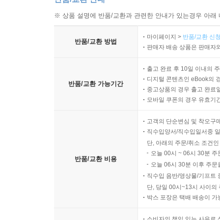
※ 상품 설명에 반품/교환과 관련한 안내가 있는경우 아래 
마이페이지 >
반품/교환 신청
반품/교환 방법
판매자 배송 상품은 판매자와
출고 완료 후 10일 이내의 
디지털 콘텐츠인 eBook의 
반품/교환 가능기간
중고상품의 경우 출고 완료일
모바일 쿠폰의 경우 유효기간(
고객의 단순변심 및 착오구
직수입양서/직수입일서중 일
단, 아래의 주문/취소 조건인
오늘 00시 ~ 06시 30분 
반품/교환 비용
오늘 06시 30분 이후 주문
직수입 음반/영상물/기프트 
단, 당일 00시~13시 사이
박스 포장은 택배 배송이 가
소비자의 책임 있는 사유로 