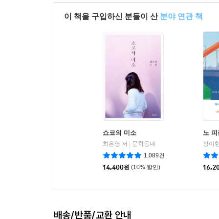
이 책을 구입하신 분들이 산
분야 연관 책
쇼코의 미소
노 피
최은영 저
문학동네
정이현
|
1,089건
14,400
원
(10% 할인)
16,2
배송/반품/교환 안내