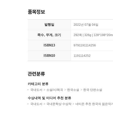
품목정보
발행일
2022년 07월 04일
쪽수, 무게, 크기
292쪽 | 326g | 128*198*20
ISBN13
9791191114256
ISBN10
1191114252
관련분류
카테고리 분류
국내도서
소설/시/희곡
한국소설
한국 단편소설
수상내역 및 미디어 추천 분류
국내도서
국내문학상 수상작
네티즌 추천 한국의 젊은작