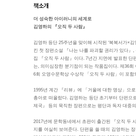
책소개
더 성숙한 아이러니의 세계로
김영하의 『오직 두 사람』
김영하 등단 25주년을 맞이해 시작된 ‘복복서가×김
킨 첫 장편소설 『나는 나를 파괴할 권리가 있다』,
집 『오직 두 사람』이다. 7년간 지면에 발표한 단
는, 의미심장한 분기점이 되는 작품집이다. 제36회
6회 오영수문학상 수상작 「오직 두 사람」이 포함
1995년 계간 『리뷰』에 「거울에 대한 명상」으
총아로 떠올랐다. 김영하는 등단 초기부터 단편으
제국』 등의 묵직한 장편으로는 평단과 독자 대중의 
2017년에 문학동네에서 초판이 출간된 『오직 두
지를 여실히 보여준다. 단편을 쓸 때의 김영하는 장