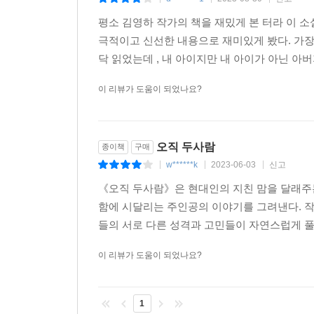
|
|
|
소설 속 등장인물들은 주변에서 흔히 볼 수 있는 지
평소 김영하 작가의 책을 재밌게 본 터라 이 
몽환적이다. 압축적이지만 위트를 잃지 않고, 스릴
극적이고 신선한 내용으로 재미있게 봤다. 가
닥 읽었는데 , 내 아이지만 내 아이가 아닌 아
김영하는 인간에 대한 위트 있는 통찰, 지적 유희,
‘실험성’이 아닌 ‘보편성’에 더 깊이 다가갔다. 타
이 리뷰가 도움이 되었나요?
김영하는 행복과 윤리의 본질에 대한 철학적 논쟁
만족감을 안겨주는 소설집. ―[북리스트]
오직 두사람
종이책
구매
w******k
2023-06-03
신고
|
|
|
이 소설집은 작가의 다방면에 걸친 예술적 재능에 대
《오직 두사람》은 현대인의 지친 맘을 달래주는
함에 시달리는 주인공의 이야기를 그려낸다. 작
들의 서로 다른 성격과 고민들이 자연스럽게 풀
이 리뷰가 도움이 되었나요?
1