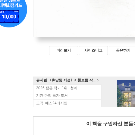
미리보기
사이즈비교
공유하기
뮤지컬 〈휴남동 서점〉X 황보름 작가 북토크
2026 젊은 작가 1위 : 청예
기간 한정 특가 도서
오직, 예스24에서만
이 책을 구입하신 분