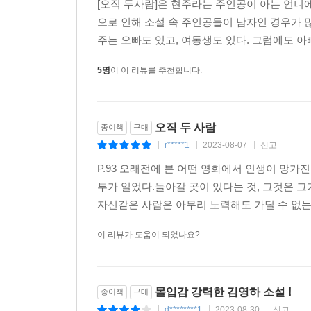
[오직 두사람]은 현주라는 주인공이 아는 언니
으로 인해 소설 속 주인공들이 남자인 경우가 
이런 작품들로 구성된 『오직 두 사람』은 김영하 
주는 오빠도 있고, 여동생도 있다. 그럼에도 아
운명에 대한 성숙한 시선과 깊은 연민이 더해졌다.
수록작들이 주요 문학상을 수상하면서 평단의 반응 
5명
이 이 리뷰를 추천합니다.
출간을 맞아 작가는 이번이 마지막이라는 각오로 원
산뜻한 디자인의 새 표지로 김영하 단편문학의 정
오직 두 사람
종이책
구매
「오직 두 사람」은 인간의 삶에 어떤 설명을 할 
r*****1
2023-08-07
신고
|
|
|
이유
P.93 오래전에 본 어떤 영화에서 인생이 망가
투가 일었다.돌아갈 곳이 있다는 것, 그것은 
가족과 관련된 이야기는 그 동안 많은 작품들을
자신같은 사람은 아무리 노력해도 가딜 수 없는
중층적으로 겹쳐 놓고 있다. (…) 가족을 바라보
하는 작가의 문제의식은, 오늘날 한국사회와 한국문
이 리뷰가 도움이 되었나요?
「옥수수와 나」는 인간의 정신과 그것을 파괴
제시했다. ―제36회 이상문학상 선정 이유
몰입감 강력한 김영하 소설 !
종이책
구매
d********1
2023-08-30
신고