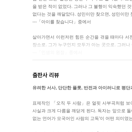
을 받은 적이 없었다. 그러나 그 불행이 익숙했던 
없다는 것을 깨달았다. 성민이만 찾으면, 성민이만 
---「아이를 찾습니다」중에서
살아가면서 이런저런 힘든 순간을 겪을 때마다 서진
장소로. 그가 누구인지 모두가 아는 곳으로. 그러나
---「인생의 원점」중에서
“ (…) 내가 이렇게 병상에 누워 죽을 날만 기다리면
출판사 리뷰
“무슨 자기계발서에 나오는 것 같은 개소리 할 거면 
“살아오는 동안 내 영혼을 노렸던 인간들이 너무 많
유려한 서사, 단단한 플롯, 반전과 아이러니로 평
말이 끝나기가 무섭게 박이 갑자기 주먹을 뻗었다.
“그렇지, 주먹이 날아오면 이렇게 잘도 피하면서 왜
표제작인 「오직 두 사람」은 얼핏 사부곡처럼 보
---「최은지와 박인수」중에서
사실과 크게 다름을 깨닫게 된다. 독자는 앞으로 돌
없는 언어가 모국어인 사람의 고독’이 어떤 의미였는
나는 우울을 믿어. 인간은 천둥이 치고 비가 퍼붓
게 유리하거든. 에너지를 아끼면서 말이야. 인류가 