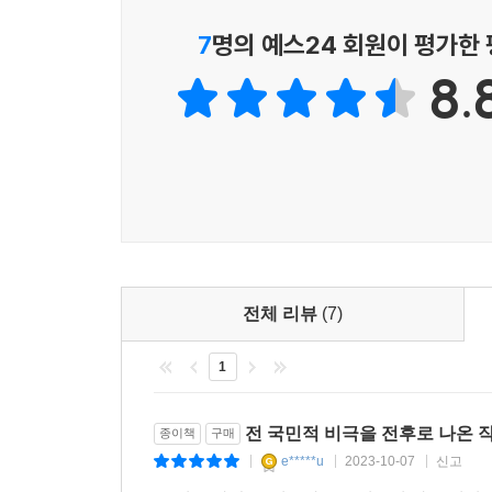
시점은 어지럽게 바뀌고, 이야기의 전개는 예측불
7
명의 예스24 회원이 평가한
독자, 출판인의 관계라는, 일반 독자들로서는 별로
8.
신비로운 영감을 받아 창작에 열정을 불태우면서 
다른 이야기로 넘어가는 현란한 플롯도 한국문학
다층적인 이야기에서 더욱 빛난다. 마지막 줄을 
후에는 다시 앞부분으로 돌아가게 된다.
「최은지와 박인수」 「인생의 원점」 그리고 「슈
단편의 중요한 매력이 캐릭터의 설정에 있었음을 
자본가나 음흉한 위선자가 아니다. 선인도 악인도
무심한 최은지의 악행 아닌 악행은 현실에서는 자
전체 리뷰
(7)
자체로 흥미롭다. 그 시련 때문에 위선에도 위악에
1
원점」의 서진과 인아는 또 어떤가. 이 소설의 반
싶어하게 만든다. 일종의 ‘아버지 찾기’를 수행하는
것이 있고, 그것이 함의하는 불편함 때문에 그 인물에게
전 국민적 비극을 전후로 나온 
종이책
구매
e*****u
2023-10-07
신고
|
|
|
인간의 운명에 대한 깊은 성찰과 연민