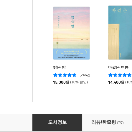
밝은 밤
바깥은 여름
1,246건
15,300
원
(10% 할인)
14,400
원
(10
오직 두 사람
도서정보
리뷰/한줄평
(7/7)