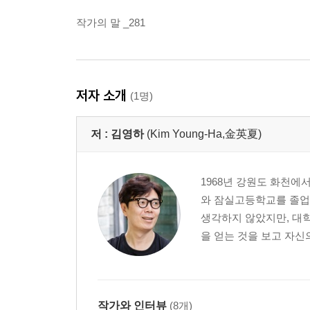
작가의 말 _281
저자 소개
(1명)
저 :
김영하
(Kim Young-Ha,金英夏)
1968년 강원도 화천에
와 잠실고등학교를 졸업
생각하지 않았지만, 대학
을 얻는 것을 보고 자신
작가와 인터뷰
(8개)