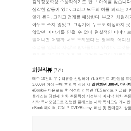
김유정문학상 수상작이기도 한 「아이를 찾습니다」
자들 덕분이야. 그들은 헛된 희망을 품지 않아. 스
심각한 갈등이 있다. 그리고 모두의 허를 찌르는 
알게 된다. 그리고 전개를 예상한다. 부모가 처절하
---「신의 장난」중에서
아무도 쓰지 않았고, 그렇기에 누구도 예상하지 
않았던 이야기를 믿을 수 없이 현실적인 이야기로
일어나면 어떨까 너무 두려웠다’는 평부터 ‘어디선
소설을 ‘심리적 사실’로 받아들이고 있었다. 그것을
우리를 기다리고 있을 때, 그것은 누구의 잘못일까?
김영하는 거기에서 한걸음 더 나아간다. ‘그것은
회원리뷰
애처로운 인간에 대한 연민으로 이어진다.
(7건)
매주 10건의 우수리뷰를 선정하여 YES포인트 3만원을 드
3,000원 이상 구매 후 리뷰 작성 시
일반회원 300원, 마니아
소설집의 마지막 수록작이 「신의 장난」인 것도 
eBook은 다운로드 후 작성한 리뷰만 YES포인트 지급됩니
전혀 다른 국면으로 접어든다. 주체성을 가진 인간
클래스는 첫번째 회차 주문확정 시점부터 마지막 회차 주문
결정권을 박탈당하는 존재만 남는다. 인간의 눈높
사락 독서모임으로 진행된 클래스는 사락 독서모임 게시판
느낌이다. 독자는 이제 인물들의 시선으로 바라보
eBook 페이백, CD/LP, DVD/Blu-ray, 패션 및 판매금
상상력을 사실보다 더 사실처럼 느껴지도록 풀어내어
이상문학상 대상 수상작인 「옥수수와 나」는 반전