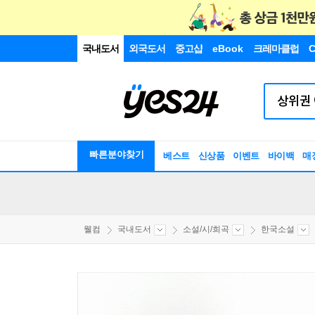
국내도서
외국도서
중고샵
eBook
크레마클럽
C
빠른분야찾기
베스트
신상품
이벤트
바이백
매
웰컴
국내도서
소설/시/희곡
한국소설