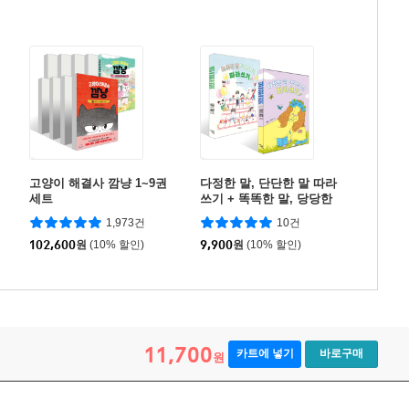
고양이 해결사 깜냥 1~9권
다정한 말, 단단한 말 따라
세트
쓰기 + 똑똑한 말, 당당한
말 따라쓰기 세트
1,973건
10건
102,600
원
(10% 할인)
9,900
원
(10% 할인)
11,700
카트에 넣기
바로구매
원