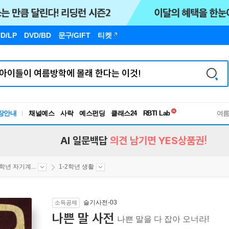
D/LP
DVD/BD
문구
/GIFT
티켓
독서유형검사
장안내
채널예스
사락
예스펀딩
클래스24
RBTI Lab
여
독서유형검사
AI 일문백답
의견 남기면 YES상품권!
2학년 자기계...
1-2학년 생활
슬기사전-03
소득공제
나쁜 말 사전
나쁜 말을 다 잡아 오너라!