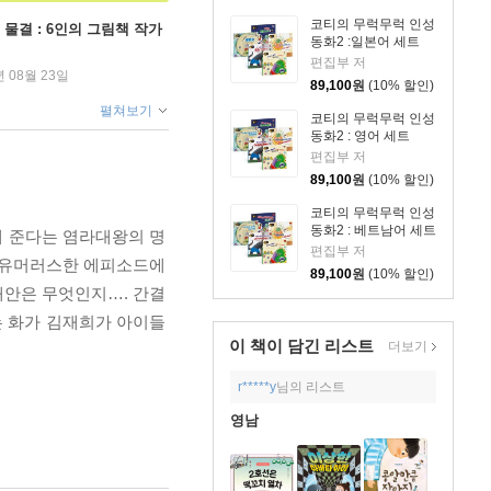
코티의 무럭무럭 인성
 물결 : 6인의 그림책 작가
동화2 :일본어 세트
편집부 저
년 08월 23일
89,100
원
(10% 할인)
펼쳐보기
코티의 무럭무럭 인성
동화2 : 영어 세트
편집부 저
89,100
원
(10% 할인)
코티의 무럭무럭 인성
동화2 : 베트남어 세트
해 준다는 염라대왕의 명
편집부 저
가 유머러스한 에피소드에
89,100
원
(10% 할인)
 대안은 무엇인지…. 간결
는 화가 김재희가 아이들
이 책이 담긴
리스트
더보기
r*****y
님의 리스트
영남