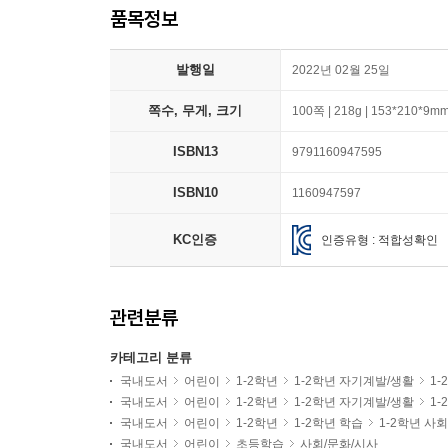
품목정보
발행일
2022년 02월 25일
쪽수, 무게, 크기
100쪽 | 218g | 153*210*9m
ISBN13
9791160947595
ISBN10
1160947597
KC인증
인증유형 : 적합성확인
관련분류
카테고리 분류
국내도서
어린이
1-2학년
1-2학년 자기계발/생활
1-
국내도서
어린이
1-2학년
1-2학년 자기계발/생활
1
국내도서
어린이
1-2학년
1-2학년 학습
1-2학년 사
국내도서
어린이
초등학습
사회/문화/시사