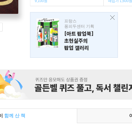
9,100원
매입가 1,600
프랑스
퐁피두센터 기획
[아트 팝업북]
초현실주의
팝업 갤러리
들이
함께 산 책