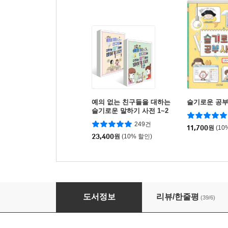
예의 없는 친구들을 대하는
슬기로운 공부
슬기로운 말하기 사전 1~2
권 세트
249건
11,700
원
(10
23,400
원
(10% 할인)
나쁜 말 사전
도서정보
리뷰/한줄평
(39/6)