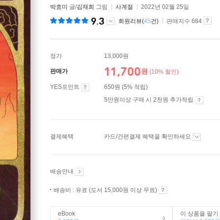
박효미
글/
김재희
그림
사계절
2022년 02월 25일
9.3
회원리뷰(
45
건)
판매지수 684
정가
13,000원
11,700
원
판매가
(10% 할인)
YES포인트
650원 (5% 적립)
5만원이상 구매 시 2천원 추가적립
결제혜택
카드/간편결제 혜택을 확인하세요
배송안내
배송비 : 유료 (도서 15,000원 이상 무료)
eBook
이 상품을 팔기