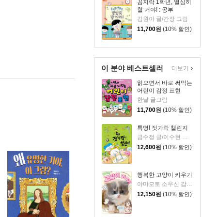
꼼지락 1학년, 열심히
할 거야! : 공부
김원아 글/간장 그림
11,700
원
(10% 할인)
이 분야 베스트셀러
더보기
읽으면서 바로 써먹는
어린이 감정 표현
한날 글그림
11,700
원
(10% 할인)
특명! 젓가락 챌린지
금수정 글/이수현 그림
12,600
원
(10% 할인)
행복한 고양이 키우기
야마모토 소우신 감수/이은선 역
12,150
원
(10% 할인)