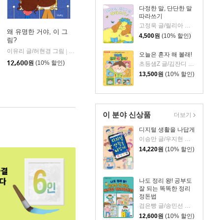
다정한 말, 단단한 말
따라쓰기
고정욱 글/릴리아 그림
왜 유명한 거야, 이 그
4,500
원
(10% 할인)
림?
이유리 글/허현경 그림
우리학교
|
오늘은 혼자 해 볼래!
12,600
원
(10% 할인)
초등샘Z 글/김잔디 그림
13,500
원
(10% 할인)
이 분야 신상품
더보기
디지털 생활을 나답게
이승만 글/우지현 그림/사자양 기획
14,220
원
(10% 할인)
나도 정리 왕! 공부도
잘 되는 똑똑한 정리
정돈법
검은빵 글/송민선 그림
12,600
원
(10% 할인)