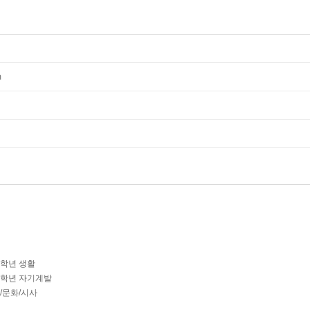
m
2학년 생활
-2학년 자기계발
회/문화/시사