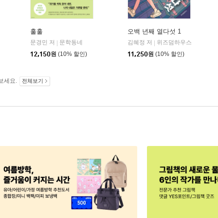
훌훌
오백 년째 열다섯 1
문경민 저
문학동네
김혜정 저
위즈덤하우스
|
|
12,150
원
(10% 할인)
11,250
원
(10% 할인)
보세요.
전체보기