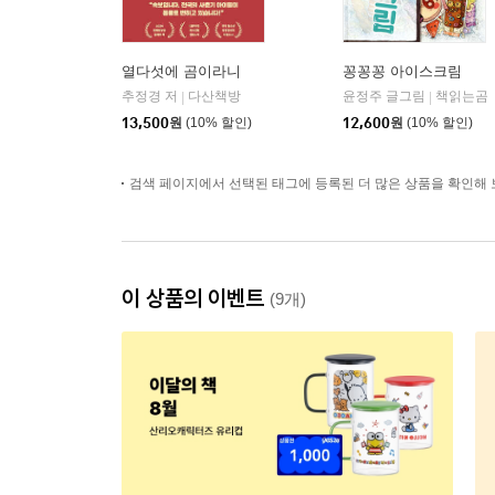
열다섯에 곰이라니
꽁꽁꽁 아이스크림
추정경 저
다산책방
윤정주 글그림
책읽는곰
|
|
13,500
원
(10% 할인)
12,600
원
(10% 할인)
검색 페이지에서 선택된 태그에 등록된 더 많은 상품을 확인해 
이 상품의 이벤트
(9개)