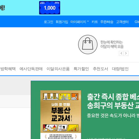
로그인
회원가입
마이페이지
카트
주문/배송
고객센터
Gl
름방학혜택
예사단독판매
이달의사은품
특가할인
추천도서
대량/법인