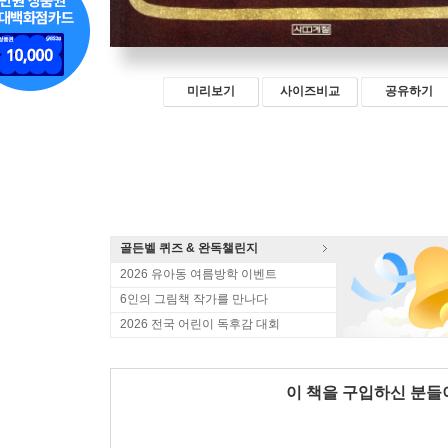
미리보기
사이즈비교
공유하기
골든벨 퀴즈 & 완독챌린지
2026 유아동 여름방학 이벤트
6인의 그림책 작가를 만나다
2026 전국 어린이 독후감 대회
이 책을 구입하신 분