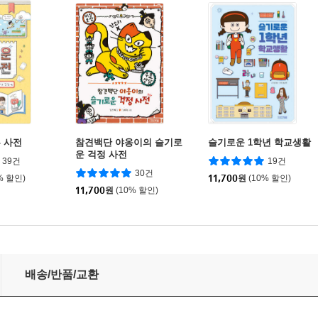
 사전
참견백단 야옹이의 슬기로
슬기로운 1학년 학교생활
운 걱정 사전
39건
19건
30건
% 할인)
11,700
원
(10% 할인)
11,700
원
(10% 할인)
배송/반품/교환