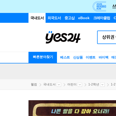
국내도서
외국도서
중고샵
eBook
크레마클럽
C
빠른분야찾기
베스트
신상품
이벤트
바이백
매
웰컴
국내도서
어린이
1-2학년
1-