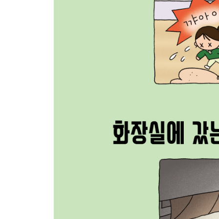
복도
45. 복도에서 뛰다가 넘어졌을 때
46. 다른 반에 실수로 들어갔을 때
47. 줄 서서 이동하다가 뒤처졌을 때
48. 나한테 인사하는 줄 알았는데 아닐 때
49. 선생님께 언제 인사할지 고민될 때
50. 길을 몰라 헤맬 때
화장실
51. 변기에 물이 안 내려가 있을 때
52. 무심코 앉았는데 엉덩이가 축축할 때
53. 문이 안 잠길 때
54. 옷이 바닥에 떨어졌을 때
55. 휴지가 부족할 때