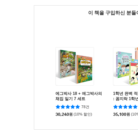
이 책을 구입하신 분
에그박사 18 + 에그박사의
1학년 완벽 
채집 일기 7 세트
: 꼼지락 1학
78건
30,240
원
(10% 할인)
35,100
원
(10