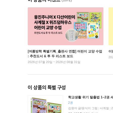
[여름방학 특별기획_출판사 연합] 어린이 교양 수업
이
: 추천도서 & 투 두 리스트 보드
20
2026년 07월 20일 ~ 2026년 08월 31일
이 상품의 특별 구성
학교생활 위기 탈출법 1~2권 
2권
김원아 글/윤식이 그림
사계절
|
|