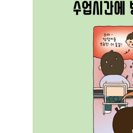
16. 필통이 떨어졌는데
소리가 너무 클 때
17. 수학 문제가 어려울 때
18. 친구랑 떠들다가 선생님과
눈이 마주쳤을 때
19. 너무너무 졸릴 때
20. 갑자기 화장실이 급할 때
21. 준비물이 없을 때
22. 혼자 엉뚱한 거 하고 있을 때
23. 교과서에 낙서하다가 들켰을 때
24. 시험에서 어려운 문제를 만났을 때
25. 연필심이 부러졌을 때
26. 농담했는데 분위기가
싸늘해졌을 때
27. 코를 풀고 싶을 때
28. 안경이 없을 때
29. 햇빛이 너무 셀 때