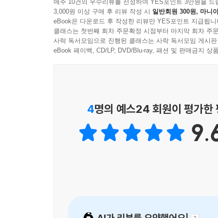
매주 10건의 우수리뷰를 선정하여 YES포인트 3만원을 드
3,000원 이상 구매 후 리뷰 작성 시
일반회원 300원, 마니아
□소소하고 따뜻한 유머가 있는 그림
eBook은 다운로드 후 작성한 리뷰만 YES포인트 지급됩니
클래스는 첫번째 회차 주문확정 시점부터 마지막 회차 주문
사락 독서모임으로 진행된 클래스는 사락 독서모임 게시판
그림책이 아님에도 그림이 글보다 더 많이 든 책이다
eBook 페이백, CD/LP, DVD/Blu-ray, 패션 및 판매금
쉽게 구성했다. 특히 저학년 아이들용이고, 실
그림은 자세히 보면 더 재밌다. 차근차근 그림을 보며
4
명의 예스24 회원이 평가한
9.
AI가 리뷰를 요약했어요!