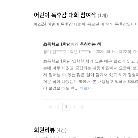
어린이 독후감 대회 참여작
□위기 상황 // 권하지 않는 행동/비슷한 사례 // 순
(1개)
예스24 어린이 독후감 대회에 응모된 이 책의 독후감입니다
『학교생활 위기 탈출법1』은 위기 상황과 솔루션
하면 안 되는 행동을 짚어 본다. 때론 위기 상황
초등학교 1학년에게 추천하는 책
상황에서 어떻게 대처하면 좋을지 반짝이는 ‘순간 대
경기 단****교 1학년 h*****m
2025-09-16
제22회 Y
|
|
옆에 날아다니면 ‘가만히’ 있으라든지, 양말에 구멍
초등학교 1학년 입학한 제가 요즘 매우 즐겁게 읽고
는데 너무 재밌고 공감되는 내용이 많아서 요즘에 보
위기의 순간이 지나고 나면 필요에 따라 어떻게 후
서 일어날 수 있는 많은 일이 담겨서 있고 제가 경
예방하면 좋은지도 제시한다. 촘촘한 구성을 통해 한
거운 국이 나왔는데 책에서 본 내용을 기억해서 따라
위기 탈출 책이다.
이 붙었을 때도 책...
더보기
□“푸하하하” 웃을 수 있는 코믹한 책
1
개똥을 밟았을 때, 우산이 뒤집혔을 때, 친구인 줄 
변기에 물이 안 내려가 있을 때 등 너무 나 리
회원리뷰
(4건)
실용적인 내용과 함께 코믹한 내용이 많아 아이들이 