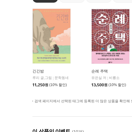
긴긴밤
순례 주택
루리 글,그림
문학동네
유은실 저
비룡소
|
|
11,250
원
(10% 할인)
13,500
원
(10% 할인)
검색 페이지에서 선택된 태그에 등록된 더 많은 상품을 확인해 
이 상품의 이벤트
(10개)