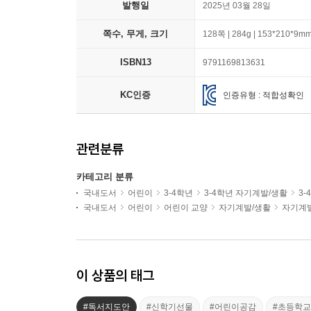
발행일
2025년 03월 28일
쪽수, 무게, 크기
128쪽 | 284g | 153*210*9m
ISBN13
9791169813631
KC인증
인증유형 : 적합성확인
관련분류
카테고리 분류
국내도서
어린이
3-4학년
3-4학년 자기계발/생활
3
국내도서
어린이
어린이 교양
자기계발/생활
자기계
이 상품의 태그
#독서지도안
#신학기선물
#어린이공감
#초등학