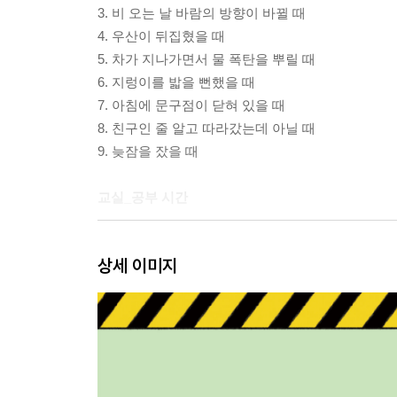
3. 비 오는 날 바람의 방향이 바뀔 때
4. 우산이 뒤집혔을 때
5. 차가 지나가면서 물 폭탄을 뿌릴 때
6. 지렁이를 밟을 뻔했을 때
7. 아침에 문구점이 닫혀 있을 때
8. 친구인 줄 알고 따라갔는데 아닐 때
9. 늦잠을 잤을 때
교실_공부 시간
10. 방귀 소리가 샜을 때
상세 이미지
11. 손에 풀이 묻어서 끈적거릴 때
12. 공부 시간에 휴대폰이 울렸을 때
13. 지우개로 교과서를 찢었을 때
14. 발표에 걸렸는데 할 말이 없을 때
15. 코를 파다가 친구랑
눈이 딱 마주쳤을 때