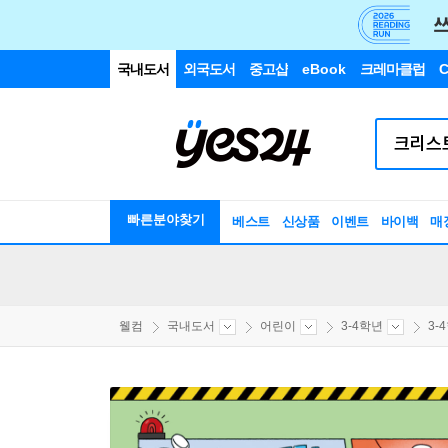
국내도서
외국도서
중고샵
eBook
크레마클럽
C
빠른분야찾기
베스트
신상품
이벤트
바이백
매
웰컴
국내도서
어린이
3-4학년
3-