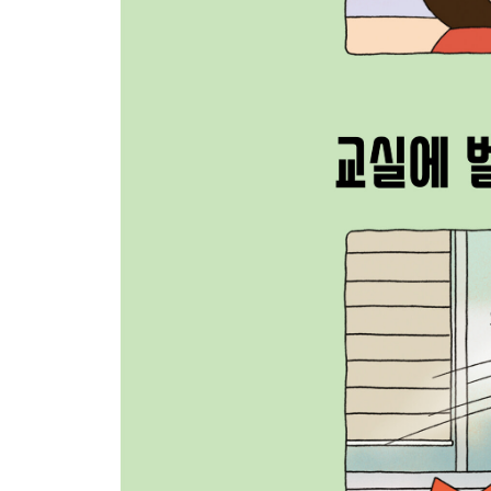
교실_쉬는 시간
30. 심심할 때
31. 교실에 벌이 들어왔을 때
32. 연필이 사물함 밑으로 굴러 들어갔을 때
33. 우유를 쏟았을 때
34. 발냄새가 날 때
35. 모기에 물렸을 때
36. 물통에 물이 없을 때
37. 기침이 나는데 마스크가 없을 때
38. 양말에 구멍이 났을 때
39. 화분에 물을 주다가 물이 넘칠 때
40. 사이가 나쁜 친구랑 짝이 되었을 때
41. 물건을 던졌는데 친구가 맞았을 때
42. 재채기를 했는데 콧물도 같이 나왔을 때
43. 쓰레기를 던졌는데 빗나갔을 때
44. 청소하다가 먼지가 옆자리로 훅 넘어갔을 때