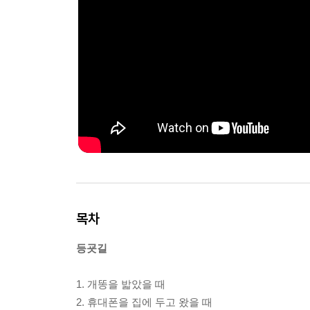
목차
등굣길
1. 개똥을 밟았을 때
2. 휴대폰을 집에 두고 왔을 때