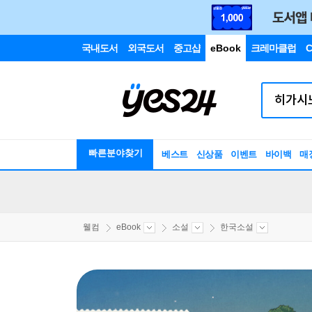
국내도서
외국도서
중고샵
eBook
크레마클럽
C
빠른분야찾기
베스트
신상품
이벤트
바이백
매
웰컴
eBook
소설
한국소설