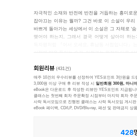
자극적인 소재와 반전에 반전을 거듭하는 흥미로운
잡아끄는 이유는 뭘까? 그건 바로 이 소설이 우리
바쁘게 돌아가는 세상에서 이 소설은 그 자체로 ‘숨
맺어야 하는지, 그래서 결국 어떻게 살아야 하는
독자평처럼 『어서 오세요, 휴남동 서점입니다』는
서점에 발을 들이는 순간, 이전과는 완전히 다른 삶을
회원리뷰
(431건)
이 따뜻한 공간에 계속 머물고 싶다
매주 10건의 우수리뷰를 선정하여 YES포인트 3만원을 드
3,000원 이상 구매 후 리뷰 작성 시
일반회원 300원, 마니아
이런 사람들과 삶을 함께하고 싶다
eBook은 다운로드 후 작성한 리뷰만 YES포인트 지급됩니
클래스는 첫번째 회차 주문확정 시점부터 마지막 회차 주문
후미진 골목길에 새로 들어선 평범한 동네 서점.
사락 독서모임으로 진행된 클래스는 사락 독서모임 게시판
보이는 주인 때문에 곧 발길을 끊는다. 서점을 연 
eBook 페이백, CD/LP, DVD/Blu-ray, 패션 및 판매금
모르게 자주 울었고 아무렇지도 않은 듯 눈물을 닦으
흐르지 않았다. 그리고 얼마 후 자신이 꽤 건강해
428
있지 않았던 책장도 채우고, 자기 대신 커피를 내릴