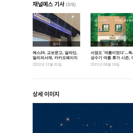
채널예스 기사
서툰 문장이 좋은 목소리를 감춘다
(3개)
일요일을 뿌듯하게 보낸 밤에는
얼굴이 왜 그래?
일을 바라보는 우리의 태도
서점이 자리를 잡는다는 건
깔끔하게 거절하고 싶었지만
읽다
읽다
받아들여지는 느낌
예스24, 교보문고, 알라딘,
서점도 '여름이었다'…독
밀리의서재, 카카오페이지
성수기 여름 휴가 시즌, 
화를 잠재우는 능력이 필요해
의 '2023년 독자 찾기'
떤 책 읽나
2022년 12월 01일
2022년 08월 19일
글쓰기 강의 시작
당신을 응원합니다
엄마들의 독서클럽
서점을 열어 먹고살 수 있을까?
상세 이미지
오늘은 바리스타 있는 월요일
제가 첨삭해드릴게요
솔직하고 정성스럽게
커피 내릴 땐 커피만 생각하기
영주를 찾아온 남자는 누구인가?