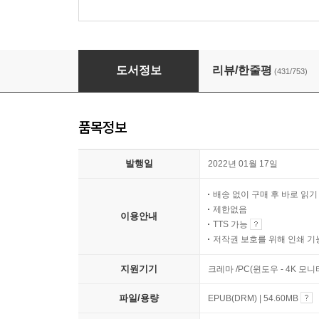
어서 오세요, 휴남동 서점입니다
도서정보
리뷰/한줄평
(431/753)
품목정보
발행일
2022년 01월 17일
배송 없이 구매 후 바로 읽
제한없음
이용안내
TTS 가능
저작권 보호를 위해 인쇄 기
지원기기
크레마 /PC(윈도우 - 4K 모
파일/용량
EPUB(DRM) | 54.60MB