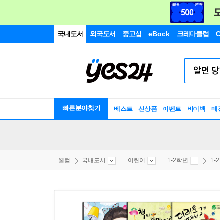
국내도서
외국도서
중고샵
eBook
크레마클럽
C
빠른분야찾기
베스트
신상품
이벤트
바이백
매
웰컴
국내도서
어린이
1-2학년
1-