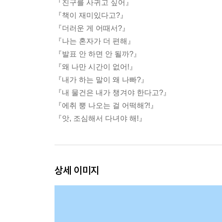
『친구를 사귀고 싶어』
『책이 재미있다고?』
『더러운 게 어때서?』
『나는 혼자가 더 편해』
『발표 안 하면 안 될까?』
『왜 나만 시간이 없어!』
『내가 하는 말이 왜 나빠?』
『내 물건은 내가 챙겨야 한다고?』
『에취 뿡 나오는 걸 어떡해?!』
『앗, 조심해서 다녀야 해!』
상세 이미지