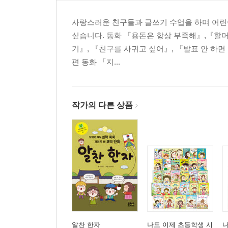
사랑스러운 친구들과 글쓰기 수업을 하며 어린이
싶습니다. 동화 『용돈은 항상 부족해』,『할머
기』, 『친구를 사귀고 싶어』, 『발표 안 하면
편 동화 「지...
작가의 다른 상품
알찬 한자
나도 이제 초등학생 시
나