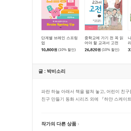
단계별 브레인 스프링
중학교에 가기 전 꼭 읽
나
업
어야 할 교과서 고전
리
(하)
10,800
원
(10% 할인)
26,820
원
(10% 할인)
3
글 :
박비소리
파란 하늘 아래서 책을 펼쳐 놓고, 어린이 친구
친구 만들기 동화 시리즈 외에 『하얀 스케이트
작가의 다른 상품