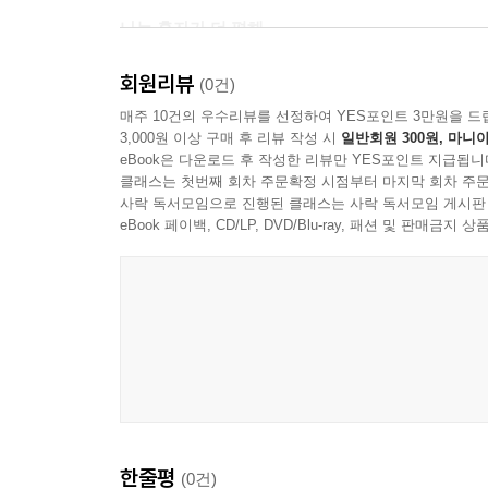
나는 혼자가 더 편해
: 친구와 어떤 일을 같이 해야 하는 이유를 모
회원리뷰
합하면 더 좋은 결과를 낼 수 있다는 것을 알게 되
(0건)
서로 협동하며 할 수 있는 놀이를 해보세요.
매주 10건의 우수리뷰를 선정하여 YES포인트 3만원을 드
3,000원 이상 구매 후 리뷰 작성 시
일반회원 300원, 마니아
eBook은 다운로드 후 작성한 리뷰만 YES포인트 지급됩니
발표 안 하면 안 될까?
클래스는 첫번째 회차 주문확정 시점부터 마지막 회차 주문
: 발표 시간만 되면 가슴이 쿵쾅거리고 식은땀이 
사락 독서모임으로 진행된 클래스는 사락 독서모임 게시판
맞는지, 이상한 대답은 아닐지 걱정이 되기도 하
eBook 페이백, CD/LP, DVD/Blu-ray, 패션 및 판매금
무서워하는 친구예요. 늘 수업 시간에 선생님이 발
없는 친구지요. 심지어 발표를 하다가 힘들어서 엉
비결이 뭐냐고요? 이제부터 그 비결을 다온이와 
아니라 어떻게 하면 발표를 더 잘할 수 있는지, 발
거예요.
왜 나만 시간이 없어!
: 늘 시간이 모자라지 않나요? 잠도 더 자고 싶고,
한줄평
(0건)
때가 많을 거예요. 그러다 보면 학교 숙제, 심부름