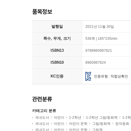
품목정보
발행일
2021년 11월 30일
쪽수, 무게, 크기
536쪽 | 185*235mm
ISBN13
9788960987821
ISBN10
8960987824
KC인증
인증유형 : 적합성확인
관련분류
카테고리 분류
국내도서
어린이
1-2학년
1-2학년 그림/동화책
1-2
국내도서
어린이
어린이 문학
그림/동화책
창작동화
국내도서
어린이
어린이 문학
그림책