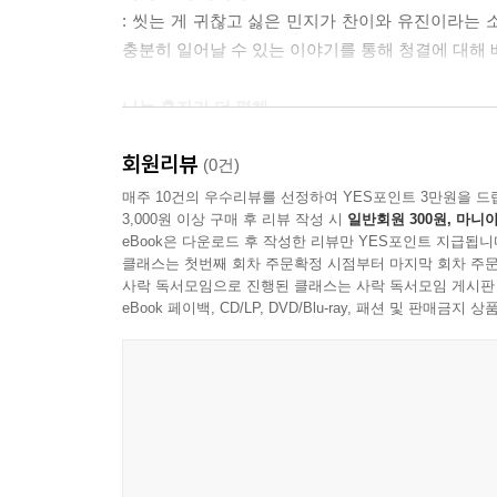
: 씻는 게 귀찮고 싫은 민지가 찬이와 유진이라는
충분히 일어날 수 있는 이야기를 통해 청결에 대해 
나는 혼자가 더 편해
: 친구와 어떤 일을 같이 해야 하는 이유를 모
회원리뷰
합하면 더 좋은 결과를 낼 수 있다는 것을 알게 되
(0건)
서로 협동하며 할 수 있는 놀이를 해보세요.
매주 10건의 우수리뷰를 선정하여 YES포인트 3만원을 드
3,000원 이상 구매 후 리뷰 작성 시
일반회원 300원, 마니아
eBook은 다운로드 후 작성한 리뷰만 YES포인트 지급됩니
발표 안 하면 안 될까?
클래스는 첫번째 회차 주문확정 시점부터 마지막 회차 주문
: 발표 시간만 되면 가슴이 쿵쾅거리고 식은땀이 
사락 독서모임으로 진행된 클래스는 사락 독서모임 게시판
맞는지, 이상한 대답은 아닐지 걱정이 되기도 하
eBook 페이백, CD/LP, DVD/Blu-ray, 패션 및 판매금
무서워하는 친구예요. 늘 수업 시간에 선생님이 발
없는 친구지요. 심지어 발표를 하다가 힘들어서 엉
비결이 뭐냐고요? 이제부터 그 비결을 다온이와 
아니라 어떻게 하면 발표를 더 잘할 수 있는지, 발
거예요.