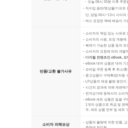
오늘 06시 30분 이후 주문
직수입 음반/영상물/기프트 
단, 당일 00시~13시 사이
박스 포장은 택배 배송이 가
소비자의 책임 있는 사유로 
소비자의 사용, 포장 개봉에 
복제가 가능한 상품 등의 포장을 
소비자의 요청에 따라 개별
디지털 컨텐츠인 eBook, 
eBook 대여 상품은 대여 기
모바일 쿠폰 등록 후 취소/환
반품/교환 불가사유
중고상품이 구매확정(자동 
LP상품의 재생 불량 원인이 기
시간의 경과에 의해 재판매가
전자상거래 등에서의 소비자
eBook 세트 상품은 일괄 
1개의 상품으로 취급 및 판매
우, 세트 상품 전부 및 세트
상품의 불량에 의한 반품, 교
소비자 피해보상
준하여 처리됨