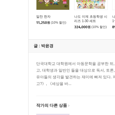
알찬 한자
나도 이제 초등학생 시
나
리즈 1-30 세트
1
11,250
원
(10% 할인)
324,000
원
(10% 할인)
8
글 :
박윤경
단국대학교 대학원에서 아동문학을 공부한 뒤, 
고, 대학생과 일반인 들을 대상으로 독서, 토론
유아들의 생각을 발견하는 재미에 빠져 있다. 지
고?》, 《세상을 바...
작가의 다른 상품