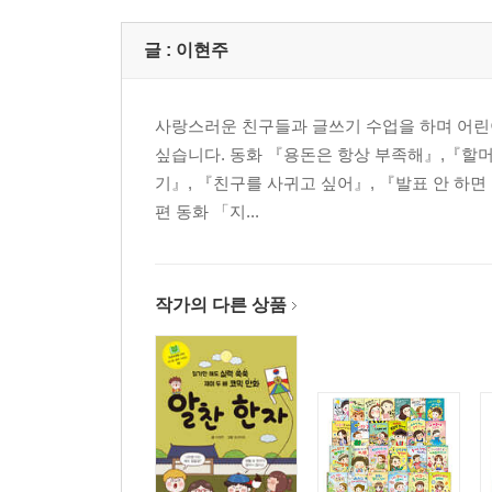
글 :
이현주
사랑스러운 친구들과 글쓰기 수업을 하며 어린이
싶습니다. 동화 『용돈은 항상 부족해』,『할머
기』, 『친구를 사귀고 싶어』, 『발표 안 하면
편 동화 「지...
작가의 다른 상품