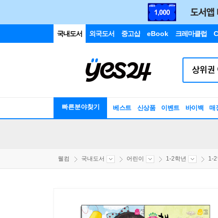
국내도서
외국도서
중고샵
eBook
크레마클럽
C
빠른분야찾기
베스트
신상품
이벤트
바이백
매
웰컴
국내도서
어린이
1-2학년
1-