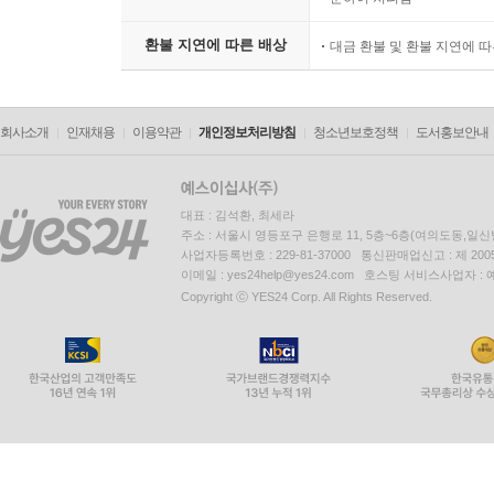
환불 지연에 따른 배상
대금 환불 및 환불 지연에 
회사소개
인재채용
이용약관
개인정보처리방침
청소년보호정책
도서홍보안내
대표 : 김석환, 최세라
주소 : 서울시 영등포구 은행로 11, 5층~6층(여의도동,일신
사업자등록번호 : 229-81-37000 통신판매업신고 : 제 200
이메일 : yes24help@yes24.com 호스팅 서비스사업자 :
Copyright ⓒ YES24 Corp. All Rights Reserved.