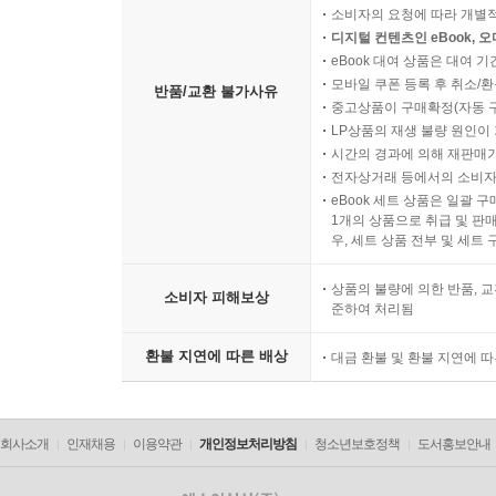
소비자의 요청에 따라 개별
디지털 컨텐츠인 eBook, 
eBook 대여 상품은 대여 기
모바일 쿠폰 등록 후 취소/환
반품/교환 불가사유
중고상품이 구매확정(자동 
LP상품의 재생 불량 원인이 기
시간의 경과에 의해 재판매가
전자상거래 등에서의 소비자
eBook 세트 상품은 일괄 
1개의 상품으로 취급 및 판매
우, 세트 상품 전부 및 세트
상품의 불량에 의한 반품, 교
소비자 피해보상
준하여 처리됨
환불 지연에 따른 배상
대금 환불 및 환불 지연에 
회사소개
인재채용
이용약관
개인정보처리방침
청소년보호정책
도서홍보안내