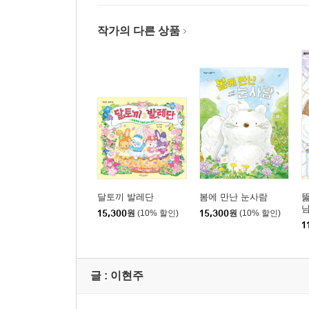
작가의 다른 상품
달토끼 발레단
봄에 만난 눈사람
뚫
15,300
원
(10% 할인)
15,300
원
(10% 할인)
1
글 :
이현주