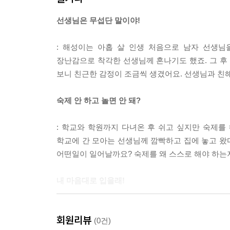
선생님은 무섭단 말이야!
: 해성이는 아홉 살 인생 처음으로 남자 선생
장난감으로 착각한 선생님께 혼나기도 했죠. 그 
보니 친근한 감정이 조금씩 생겼어요. 선생님과 친
숙제 안 하고 놀면 안 돼?
: 학교와 학원까지 다녀온 후 쉬고 싶지만 숙제를 
학교에 간 모아는 선생님께 깜빡하고 집에 놓고 왔
어떤일이 일어날까요? 숙제를 왜 스스로 해야 하는
내 마음대로 입을래!
: 초등학생이 되면 자기가 입은 옷을 스스로 관리해
회원리뷰
예지와 예담이의 이야기를 통해 옷을 어떻게 입어야 
(0건)