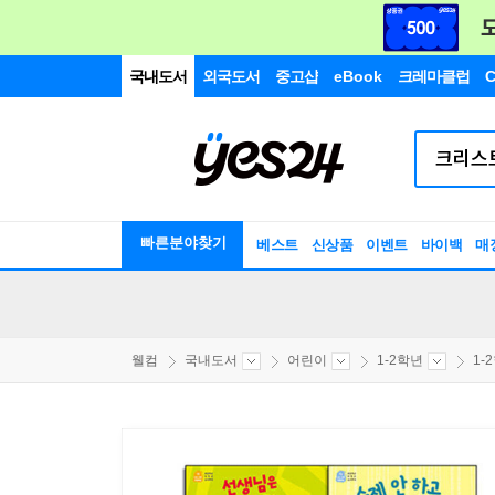
국내도서
외국도서
중고샵
eBook
크레마클럽
C
빠른분야찾기
베스트
신상품
이벤트
바이백
매
웰컴
국내도서
어린이
1-2학년
1-