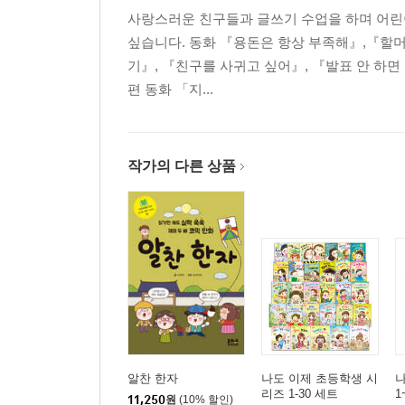
사랑스러운 친구들과 글쓰기 수업을 하며 어린이
싶습니다. 동화 『용돈은 항상 부족해』,『할머
기』, 『친구를 사귀고 싶어』, 『발표 안 하면
편 동화 「지...
작가의 다른 상품
알찬 한자
나도 이제 초등학생 시
나
리즈 1-30 세트
1
11,250
원
(10% 할인)