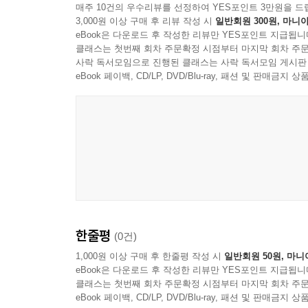
매주 10건의 우수리뷰를 선정하여 YES포인트 3만원을 드
3,000원 이상 구매 후 리뷰 작성 시
일반회원 300원, 마니아
먹기 싫은 건 안 먹을래
eBook은 다운로드 후 작성한 리뷰만 YES포인트 지급됩니
클래스는 첫번째 회차 주문확정 시점부터 마지막 회차 주문
: 초등학교에 입학하고 단체 생활을 하면서 급식 시
사락 독서모임으로 진행된 클래스는 사락 독서모임 게시판
게다가 못 먹는 음식이 있다면 미리 담임 선생님께
eBook 페이백, CD/LP, DVD/Blu-ray, 패션 및 판매금
시간이 될 수 있을지 방법을 함께 생각해 보자.
괴롭히려고 한 건 아니야!
: 학교의 어느 반에나 장난치는 걸 좋아하는 짓궂
있지만 지나친 장난은 친구의 마음을 상하게 하
행동이라면 멈춰야 한다. 싫다고 하지 말라고 말했
한줄평
(0건)
친구들 사이에 당연히 장난치고 놀 수 있지만 어떤 
장난치기 좋아하는 나은이와 준이의 이야기를 통해 
1,000원 이상 구매 후 한줄평 작성 시
일반회원 50원, 마니
eBook은 다운로드 후 작성한 리뷰만 YES포인트 지급됩니
클래스는 첫번째 회차 주문확정 시점부터 마지막 회차 주문
eBook 페이백, CD/LP, DVD/Blu-ray, 패션 및 판매금