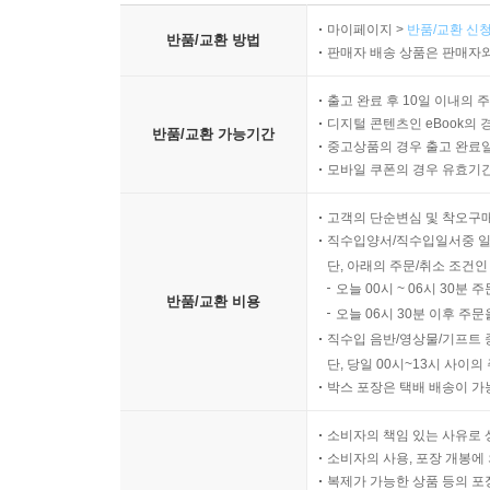
마이페이지 >
반품/교환 신청
반품/교환 방법
판매자 배송 상품은 판매자와
출고 완료 후 10일 이내의 
디지털 콘텐츠인 eBook의 
반품/교환 가능기간
중고상품의 경우 출고 완료일
모바일 쿠폰의 경우 유효기간(
고객의 단순변심 및 착오구
직수입양서/직수입일서중 일
단, 아래의 주문/취소 조건인
오늘 00시 ~ 06시 30분 
반품/교환 비용
오늘 06시 30분 이후 주문
직수입 음반/영상물/기프트 
단, 당일 00시~13시 사이
박스 포장은 택배 배송이 가
소비자의 책임 있는 사유로 
소비자의 사용, 포장 개봉에 
복제가 가능한 상품 등의 포장을 