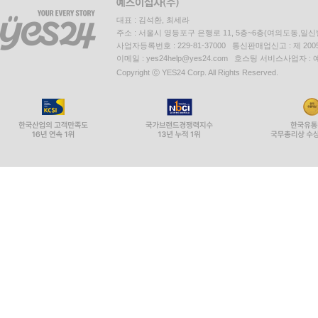
대표 : 김석환, 최세라
주소 : 서울시 영등포구 은행로 11, 5층~6층(여의도동,일신
사업자등록번호 : 229-81-37000 통신판매업신고 : 제 200
이메일 : yes24help@yes24.com 호스팅 서비스사업자 :
Copyright ⓒ YES24 Corp. All Rights Reserved.