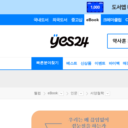
국내도서
외국도서
중고샵
eBook
크레마클럽
C
빠른분야찾기
베스트
신상품
이벤트
바이백
매
웰컴
eBook
인문
서양철학