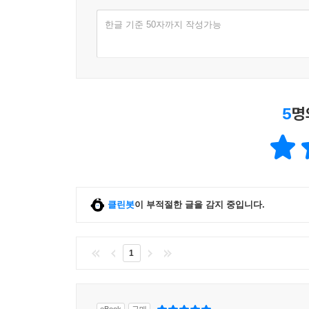
그 삶을 내가 먼저 살고자 할 때, 그 삶을 계속 유
한글 기준 50자까지 작성가능
불안한 안심에서 자긍의 기쁨으로
결국 이진경이 니체의 입을 빌려 (혹은 니체가 이진
있는 자신을 신뢰하는 자로 탈바꿈하라는 것이다. 
5
명
것일까? 나는 책임을 지려고 하는 것이 아니라 
능동적 자긍심이 아니라, 남들의 시선이나 평가에
아마도 ‘선악의 저편’에서 우릴 향해 미소를 지어줄 
클린봇
이 부적절한 글을 감지 중입니다.
1