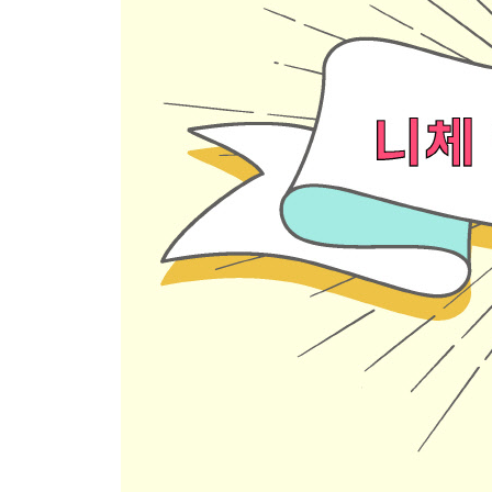
5. 고통의 생리학과 혁명의 정치학 359
6. 고통의 테크놀로지 367
7. 최후의 금욕주의 384
8. 진리로부터의 구원 392
부록 혹은 에필로그_니체주의자에게 공동체는 불가능
1. 「디 벨레」, 액체적 공동체의 힘 402
2. 니체주의적 공동체는 가능한가? 406
3. 강자들의 공동체, 혹은 넘어섬의 공동체 411