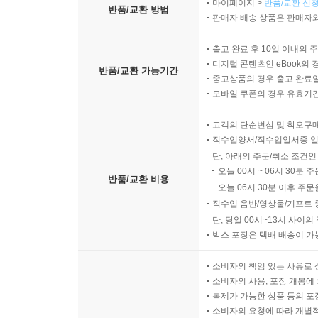
마이페이지 >
반품/교환 신청
반품/교환 방법
판매자 배송 상품은 판매자와
출고 완료 후 10일 이내의 
디지털 콘텐츠인 eBook의 
반품/교환 가능기간
중고상품의 경우 출고 완료일
모바일 쿠폰의 경우 유효기간(
고객의 단순변심 및 착오구
직수입양서/직수입일서중 일
단, 아래의 주문/취소 조건인
오늘 00시 ~ 06시 30분 
반품/교환 비용
오늘 06시 30분 이후 주문
직수입 음반/영상물/기프트 
단, 당일 00시~13시 사이
박스 포장은 택배 배송이 가
소비자의 책임 있는 사유로 
소비자의 사용, 포장 개봉에 
복제가 가능한 상품 등의 포장을 
소비자의 요청에 따라 개별