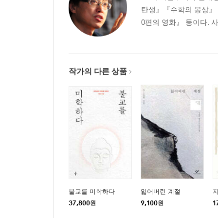
탄생』『수학의 몽상』『
0편의 영화』 등이다. 
작가의 다른 상품
불교를 미학하다
잃어버린 계절
37,800
원
9,100
원
1