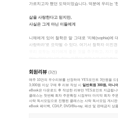
가르치고자 했던 도덕이었습니다. 덕분에 우리는 ‘한다더
삶을 사랑한다고 믿지만,
사실은 그게 아닌 이들에게
니체에게 있어 철학은 말 그대로 ‘지혜(sophia)에 대
사랑하라’로 요약될 수 있다. 여기서 철학자 이진경
우리 모두는 자기에게 좋은 것을 추구하고, 자기 좋
없는 말이 아닌가 하는 의문이 자연스레 떠오르기 
그게 아닌 이들을 겨냥한 것입니다.”
회원리뷰
(3건)
시대를 넘어 우리에게 옮고 그름을 가르치고자 한 ‘
매주 10건의 우수리뷰를 선정하여 YES포인트 3만원을 드
3,000원 이상 구매 후 리뷰 작성 시
일반회원 300원, 마니아
때문에 인간에게 무척이나 극단적이고도 지배적인 
eBook은 다운로드 후 작성한 리뷰만 YES포인트 지급됩니
삶을 살게 된다. ‘그들’이 가르치고 ‘그들’을 주어
클래스는 첫번째 회차 주문확정 시점부터 마지막 회차 주문
이러한 태도가 ‘선’은 기본값인 채 ‘악’만 처벌의
사락 독서모임으로 진행된 클래스는 사락 독서모임 게시판
결합된다고 말한다. 그리고 결국 생명의 본능을
eBook 페이백, CD/LP, DVD/Blu-ray, 패션 및 판매금
덧붙인다. “항상 곁눈질하며, 항상 불안에 쫓기