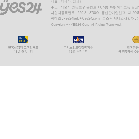
대표 : 김석환, 최세라
주소 : 서울시 영등포구 은행로 11, 5층~6층(여의도동,일신
사업자등록번호 : 229-81-37000 통신판매업신고 : 제 200
이메일 : yes24help@yes24.com 호스팅 서비스사업자 :
Copyright ⓒ YES24 Corp. All Rights Reserved.