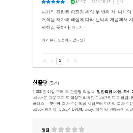
k****7
2024-10-17
신고
|
|
|
끊임없이 곁눈질하는 이들에게 필요한 것
니체와 관련된 이진경 씨의 두 번째 책. 니체의
긍정한 것을 긍정하라!
저작을 저자의 해설에 따라 선악의 개념에서 시작
넉해질 듯하다.
더보기
이진경은 니체가 부정의 부정을 긍정이라고 간주
‘긍정의 긍정’, 즉 두 번의 긍정이라고 말한다. 현
이 리뷰가 도움이 되었나요?
뿐’이다. 이는 ‘긍정’이라 부를 것도 없고, 나아
긍정한 결과 또한 그대로 긍정한다는 것이다. 이진경
1
“가령 공부하는 게 좋아서, 돈 버는 것도 접고 
정말 좋았던 건지 실은 명성이나 취직이 좋았던 건
한줄평
(5건)
있으나, 공부가 좋았어도 취직이나 명성 때문에 번
1,000원 이상 구매 후 한줄평 작성 시
일반회원 50원, 마니
해야 하지 않을까요?”
eBook은 다운로드 후 작성한 리뷰만 YES포인트 지급됩니
클래스는 첫번째 회차 주문확정 시점부터 마지막 회차 주문
이어서 무엇인가 좋아서 한다면, 진정 자긍심을 갖고
eBook 페이백, CD/LP, DVD/Blu-ray, 패션 및 판매금
곁눈질하지 않으며 “그래도 나는 이게 좋아. 이 
불가능에 가깝고, 이러한 불가능이 그로 하여금 더욱
평점
의 제목에서도 묻고 있지만, 이런 게 바로 사랑할 만