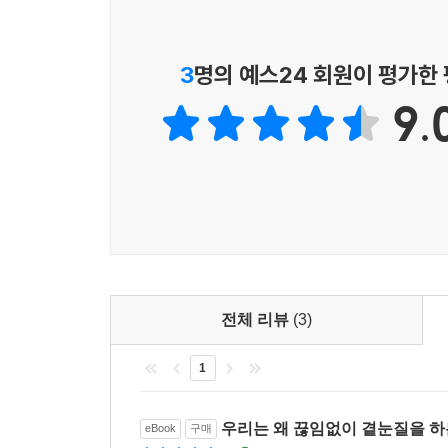
도덕을 ‘도덕의 생리학’으로 바꿔, 선악이 아닌 좋
니체의 망치를 들고
3
명의 예스24 회원이 평가한
깨부수며 읽는 『도덕의 계보』
9.
니체가 선악의 개념을 깨부수며 제안하는 개념인 ‘도
지속하려는 ‘생리학적’ 본성을 긍정하자는 것이다. 따라
사랑’이라는 가장 근본적인 문제설정을 중심 무대로
도덕의 생리학이 연출되는 하나의 비판적 드라마라 
『도덕의 계보』는 니체의 글 중에서도 유일하게 논
니체 자신이 방향을 잃기도 하고, 너무 빨리 진행되
말하고자 하는 바를 약화시키는 탓이다. 심지어 읽는
전체 리뷰
(3)
이진경은 이러한 장애물을 걷어내기 위해 니체의 
1
내치는 것이 아니라, 니체를 좀 더 우리 삶으로 끌
사는 환경에서 비롯된 다양한 예시로 인해, 이 책을
바로 이런 게 아닐까”
우리는 왜 끊임없이 곁눈질을 
eBook
구매