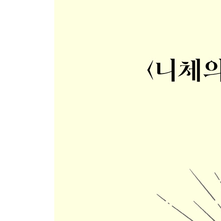
4. 공동체와 정의 254
5. 가책의 도덕에서 위대한 건강으로 268
제7장 힘에의 의지와 금욕주의 273
1. 금욕과 금욕주의는 전혀 다르다! 274
2. ‘의욕하지 않음’이 아니라 ‘무를 의욕함’이라 함은?
3. 철학자에겐 왜 금욕주의적 이상이 필수적인가? 2
4. 철학과 금욕주의의 연대! 295
5. 예술가와 금욕주의 303
제8장 금욕주의의 계보학 317
1. 삶에 반하는 삶이 어떻게 삶으로부터 나오나? 31
2. 약자들로부터 강자들을 보호해야 한다! 326
3. “누가 그랬어?”의 주체 철학 339
4. 고통 없는 삶이 어디 있으랴! 351