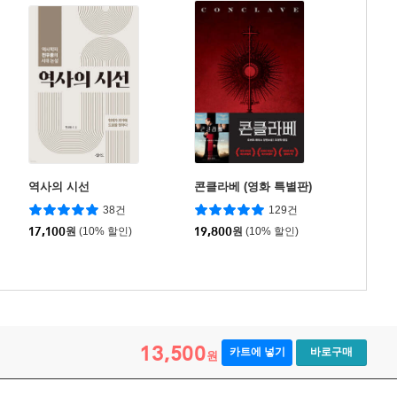
역사의 시선
콘클라베 (영화 특별판)
38건
129건
17,100
원
(10% 할인)
19,800
원
(10% 할인)
13,500
카트에 넣기
바로구매
원