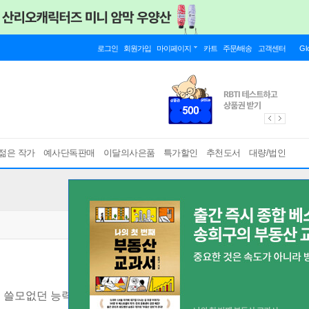
로그인
회원가입
마이페이지
카트
주문/배송
고객센터
Gl
젊은 작가
예사단독판매
이달의사은품
특가할인
추천도서
대량/법인
 쓸모없던 능력이 내일은 빛이 되는 마법