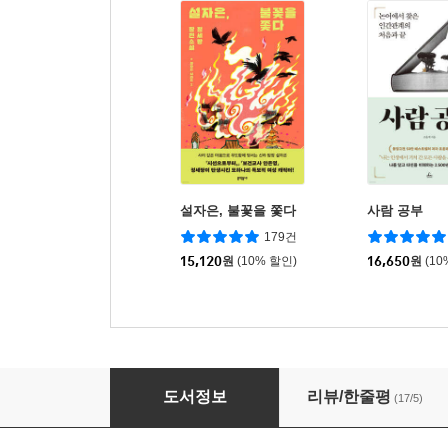
설자은, 불꽃을 쫓다
사람 공부
179건
15,120
원
(10% 할인)
16,650
원
(10
애매한 재능이 무기가 되는 순간
도서정보
리뷰/한줄평
(17/5)