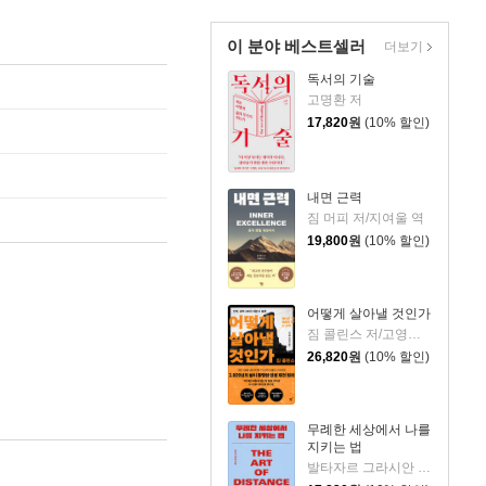
이 분야 베스트셀러
더보기
독서의 기술
고명환 저
17,820
원
(10% 할인)
내면 근력
짐 머피 저/지여울 역
19,800
원
(10% 할인)
어떻게 살아낼 것인가
짐 콜린스 저/고영훈,윤영호 역
26,820
원
(10% 할인)
무례한 세상에서 나를
지키는 법
발타자르 그라시안 저/하와이 대저택 편저