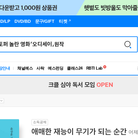
D/LP
DVD/BD
문구
/GIFT
티켓
독서유형검사
장안내
채널예스
사락
예스펀딩
클래스24
RBTI Lab
독서유형검사
크클 심야 독서 모임
OPEN
소득공제
애매한 재능이 무기가 되는 순간
어제