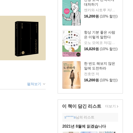
대처하기
엔카와 사토루 저/이주 역
16,200
원
(10% 할인)
항상 기분 좋은 사람
은 이렇게 말한다
오노 모에코 저/김시온 역
16,020
원
(10% 할인)
한 번도 해보지 않은
일에 도전하라
전호연 저
16,200
원
(10% 할인)
펼쳐보기
이 책이 담긴
리스트
더보기
s*****a
님의 리스트
2021년 8월에 읽겠습니다