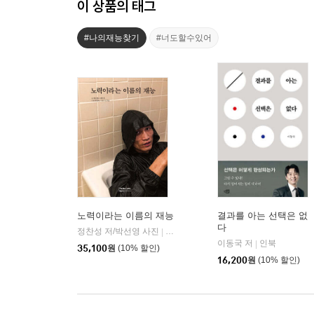
이 상품의 태그
#나의재능찾기
#너도할수있어
노력이라는 이름의 재능
결과를 아는 선택은 없
다
정찬성 저/박선영 사진
퍼머넌트북스(Permanent Books)
|
이동국 저
인북
|
35,100
원
(10% 할인)
16,200
원
(10% 할인)