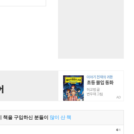
AD
이 책을 구입하신 분들이
많이 산 책
4
/4