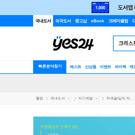
국내도서
외국도서
중고샵
eBook
크레마클럽
C
빠른분야찾기
베스트
신상품
이벤트
바이백
매
웰컴
국내도서
자기계발
처세술/삶의 자...