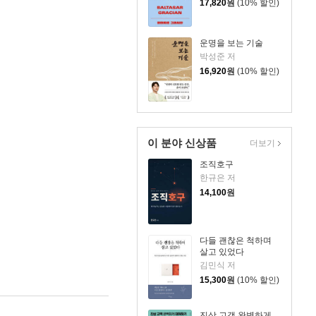
17,820
원
(10% 할인)
운명을 보는 기술
박성준 저
16,920
원
(10% 할인)
이 분야 신상품
더보기
조직호구
한규은 저
14,100
원
다들 괜찮은 척하며
살고 있었다
김민식 저
15,300
원
(10% 할인)
진상 고객 완벽하게