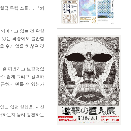
 월급 독립 스쿨』, 『퇴
이 되어가고 있는 건 확실
고 있는 와중에도 불안함
을 수가 없을 하찮은 것
간』은 평범하고 보잘것없
아주 쉽게 그리고 강력하
궁금하게 만들 수 있는가
잊고 있던 설렘을, 자신
좋아하는지 몰라 방황하는