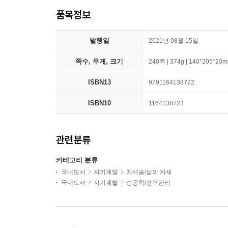
품목정보
발행일
2021년 08월 15일
쪽수, 무게, 크기
240쪽 | 374g | 140*205*20
ISBN13
9791164138722
ISBN10
1164138723
관련분류
카테고리 분류
국내도서
자기계발
처세술/삶의 자세
국내도서
자기계발
성공학/경력관리