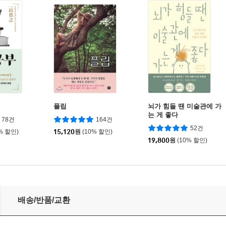
플립
뇌가 힘들 땐 미술관에 가
는 게 좋다
78건
164건
52건
% 할인)
15,120
원
(10% 할인)
19,800
원
(10% 할인)
배송/반품/교환