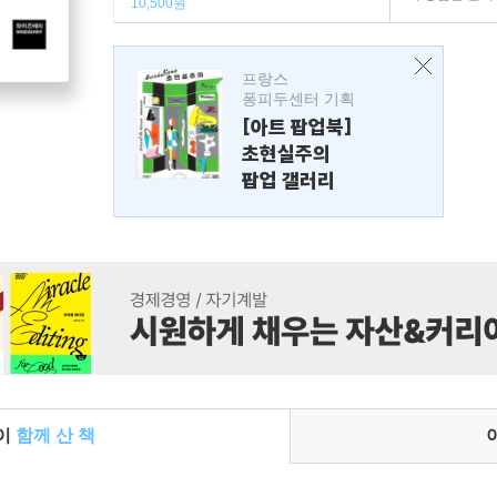
10,500원
프랑스
퐁피두센터 기획
[아트 팝업북]
초현실주의
팝업 갤러리
들이
함께 산 책