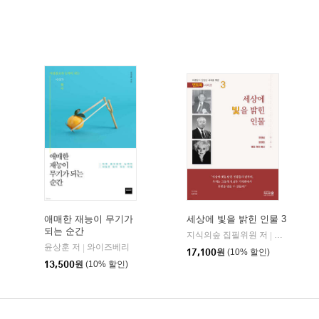
애매한 재능이 무기가
세상에 빛을 밝힌 인물 3
되는 순간
지식의숲 집필위원 저
지식의숲
|
윤상훈 저
와이즈베리
|
17,100
원
(10% 할인)
13,500
원
(10% 할인)