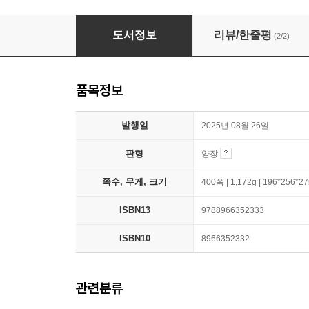
노력이라는 이름의 재능
도서정보
리뷰/한줄평
(2/2)
품목정보
발행일
2025년 08월 26일
판형
양장
쪽수, 무게, 크기
400쪽 | 1,172g | 196*256*
ISBN13
9788966352333
ISBN10
8966352332
관련분류