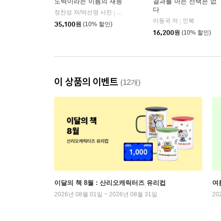
노력이라는 이름의 재능
결과를 아는 선택은 없
다
정찬성 저/박선영 사진
퍼머넌트북스(Permanent Books)
|
이동국 저
인북
|
35,100
원
(10% 할인)
16,200
원
(10% 할인)
이 상품의 이벤트
(12개)
이달의 책 8월 : 산리오캐릭터즈 유리컵
여
2026년 08월 01일 ~ 2026년 08월 31일
20