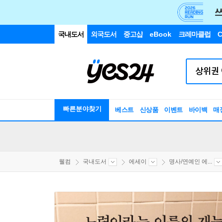
국내도서
외국도서
중고샵
eBook
크레마클럽
C
빠른분야찾기
베스트
신상품
이벤트
바이백
매
웰컴
국내도서
에세이
명사/연예인 에...