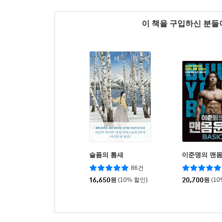
이 책을 구입하신 분
슬픔의 틈새
이준명의 맨몸
86건
16,650
원
(10% 할인)
20,700
원
(1