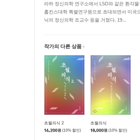
라하 정신의학 연구소에서 LSD와 같은 환각물
5. 심리치료의 전략과 자기탐구
홉킨스대학 특별연구원으로 초대되면서 미국으로
6. 인간의 삶에서 영성의 역할
닉의 정신의학 조교수 등을 거쳤다. 19...
7. 실재의 본질: 심혼, 우주, 그리고 의식
제3장 홀로트로픽 숨치료의 필수 구성 요소
작가의 다른 상품
1. 호흡의 치유력
2. 음악의 치료 가능성
3. 해소시키는 보디워크의 사용
4. 지지적이고 양육적인 신체접촉
5. 만다라 그림: 예술의 표현력
제4장 홀로트로픽 숨치료의 실습
초월의식 2
초월의식
16,200
원
(10% 할인)
18,000
원
(10% 할인)
1. 개별 및 그룹 회기에서 홀로트로픽 숨치료의 사