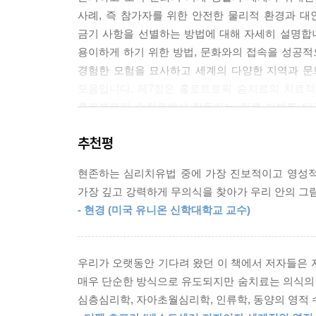
사례, 즉 참가자를 위한 안전한 물리적 환경과 대
금기 사항을 선별하는 방법에 대해 자세히 설명합
제10장 홀로트로픽 숨치료의 과거?현재?미래
용이하게 하기 위한 방법, 문화와의 접속을 성공적
경험한 모험을 묘사하고 세계의 다양한 지역과 
1. 홀로트로픽 숨치료 촉진자 훈련
모음입니다. 제7장은 홀로트로픽 숨치료의 치료적
2. 홀로트로픽 숨치료 및 학문 공동체
홀로트로픽 숨치료에서 작동하는 치료 기제를 탐구
3. 홀로트로픽 조망의 유익
부분인 제10장은 홀로트로픽 숨치료의 과거·현재·
추천평
4. 홀로트로픽 의식상태와 현재의 지구적 위기
현존하는 심리치유법 중에 가장 진보적이고 영성적
가장 깊고 강력하게 무의식을 찾아가 우리 안의 그
부록 1 홀로트로픽 숨치료 회기에서의 특별한 상황
- 현경 (미국 유니온 신학대학교 교수)
부록 2 홀로트로픽 숨치료와 여타의 호흡기법
부록 3 스타니슬라프 그로프 박사의 전기
부록 4 스타니슬라프 그로프 박사의 저서
우리가 오랫동안 기다려 왔던 이 책에서 저자들은
매우 단순한 방식으로 유도되지만 숨치료는 의식의
심층심리학, 자아초월심리학, 인류학, 동양의 영적 
참고문헌