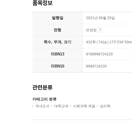
품목정보
발행일
2021년 06월 20일
판형
반양장
쪽수, 무게, 크기
432쪽 | 742g | 173*234*30
ISBN13
9788999724220
ISBN10
8999724220
관련분류
카테고리 분류
국내도서
대학교재
사회과학 계열
심리학