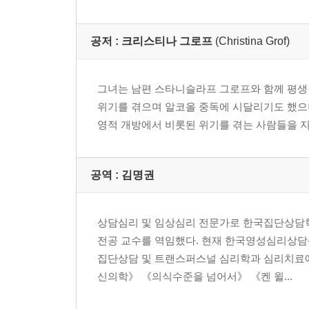
2. 세팅 및 대인 지원 시스템
3. 참가자의 이론적 준비
공저 :
크리스티나 그로프
(Christina Grof)
4. 신체적 및 정서적 금기사항을 위한 선별작업
5. 숨치료 회기를 위한 실제 지침
6. 회기 준비 및 이완 연습
그녀는 남편 스타니슬라프 그로프와 함께 평생 
7. 홀로트로픽 숨치료 회기 실시
위기를 겪으며 알코올 중독에 시달리기도 했으나 1980
8. 홀로트로픽 경험의 스펙트럼
영적 개방에서 비롯된 위기를 겪는 사람들을 지
9. 촉진자의 역할
10. 만다라 그리기 및 치료적 과정 집단
공역 :
김명권
제5장 숨치료 체험과 후속작업의 통합
상담심리 및 임상심리 전문가로 한국집단상담학
전공 교수를 역임했다. 현재 한국영성심리상담센
1. 최적의 통합을 위한 환경 만들기
집단상담 및 트랜스퍼스널 심리학과 심리치료
2. 일상생활로의 복귀를 쉽게 해 주기
신의학》 《의식수준을 넘어서》 《켄 윌...
3. 후속 면접하기
4. 홀로트로픽 숨치료를 보완하는 다양한 방법 사