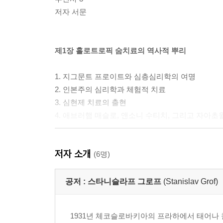
저자 서문
제1장 홀로트로픽 숨치료의 역사적 뿌리
1. 지그문트 프로이트와 심층심리학의 여명
2. 인본주의 심리학과 체험적 치료
3. 심현제 치료의 출현
4. 애브러햄 매슬로, 앤소니 수티치, 그리고 자아
저자 소개
제2장 홀로트로픽 숨치료의 이론적 기초
(6명)
1. 홀로트로픽 의식 상태
공저 :
스타니슬라프 그로프
(Stanislav Grof)
2. 인간 심혼의 차원
3. 정서 및 정신신체 장애의 본질, 기능 및 구조
1931년 체코슬로바키아의 프라하에서 태어나
4. 효과적인 치료 방법