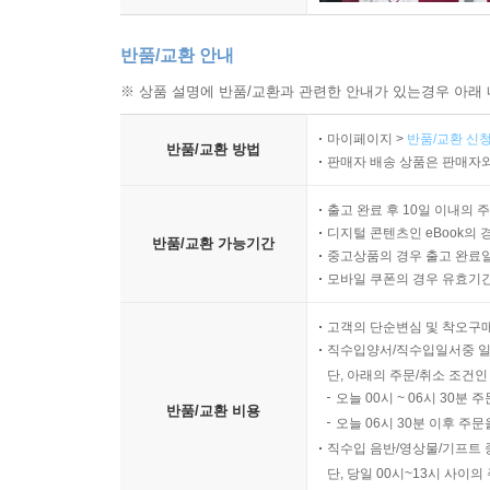
반품/교환 안내
※ 상품 설명에 반품/교환과 관련한 안내가 있는경우 아래 
마이페이지 >
반품/교환 신청
반품/교환 방법
판매자 배송 상품은 판매자와
출고 완료 후 10일 이내의 
디지털 콘텐츠인 eBook의 
반품/교환 가능기간
중고상품의 경우 출고 완료일
모바일 쿠폰의 경우 유효기간(
고객의 단순변심 및 착오구
직수입양서/직수입일서중 일
단, 아래의 주문/취소 조건인
오늘 00시 ~ 06시 30분 
반품/교환 비용
오늘 06시 30분 이후 주문
직수입 음반/영상물/기프트 
단, 당일 00시~13시 사이