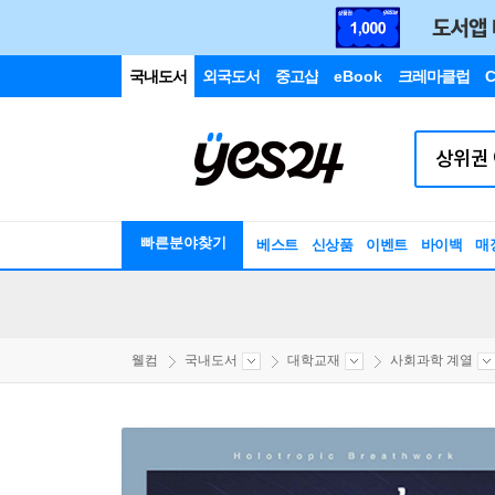
국내도서
외국도서
중고샵
eBook
크레마클럽
C
빠른분야찾기
베스트
신상품
이벤트
바이백
매
웰컴
국내도서
대학교재
사회과학 계열