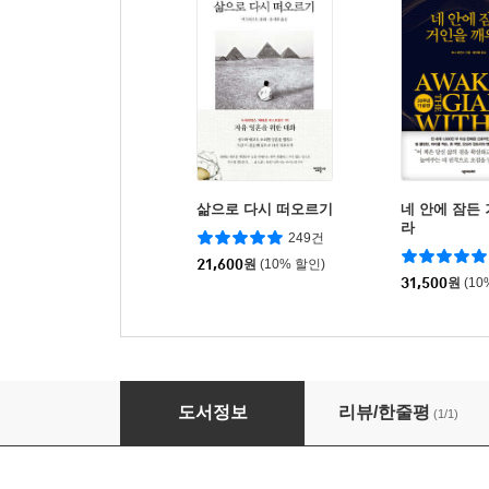
삶으로 다시 떠오르기
네 안에 잠든
라
249건
21,600
원
(10% 할인)
31,500
원
(10
홀로트로픽 숨치료
도서정보
리뷰/한줄평
(1/1)