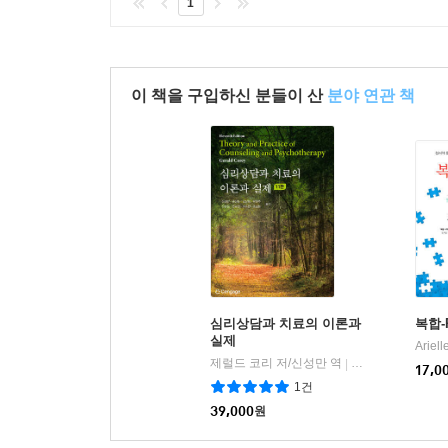
1
이 책을 구입하신 분들이 산
분야 연관 책
심리상담과 치료의 이론과
복합-
실제
제럴드 코리 저/신성만 역
센게이지러닝(Cenga
|
17,0
1건
39,000
원