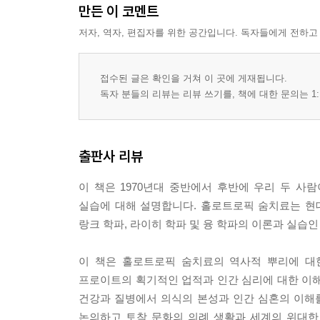
만든 이 코멘트
4. 문화적 상처의 치유와 역사적 갈등 해결을 위한
저자, 역자, 편집자를 위한 공간입니다. 독자들에게 전하고
제8장 홀로트로픽 숨치료의 치료 기제
접수된 글은 확인을 거쳐 이 곳에 게재됩니다.
독자 분들의 리뷰는 리뷰 쓰기를, 책에 대한 문의는 1:
1. 전통적인 치료 기제의 강화
2. 심혼운영 체계에서의 역동적인 변동
3. 죽음-재탄생 과정의 치료 잠재력
출판사 리뷰
4. 자아초월 수준의 치료 기제
5. 온전함을 향한 움직임으로서의 치유
이 책은 1970년대 중반에서 후반에 우리 두 
실습에 대해 설명합니다. 홀로트로픽 숨치료는 현대
랑크 학파, 라이히 학파 및 융 학파의 이론과 실습
제9장 홀로트로픽 숨치료의 생리학적 기제
이 책은 홀로트로픽 숨치료의 역사적 뿌리에 대
1. 생화학적 및 생리학적 변화
프로이트의 획기적인 업적과 인간 심리에 대한 이
2. 홀로트로픽 숨치료와 ‘과호흡 증후군’
건강과 질병에서 의식의 본성과 인간 심혼의 이해
3. 정신신체장애의 정신역동
논의하고 토착 문화의 의례 생활과 세계의 위대한