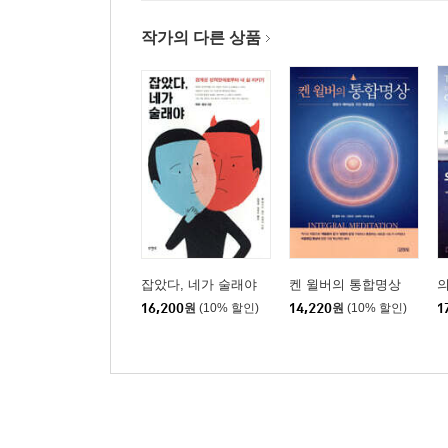
작가의 다른 상품
제6장 홀로트로픽 숨치료 촉진자들의 고난과 시련
1. 부에노스 아이레스에서 군사정권과 마주침
2. 도버만 핀셔 대회와의 경쟁
3. 홀로트로픽 촉진자의 문화적 도전
4. 홀로트로픽 숨치료 회기의 기술적 수난
5. 요강, 아기 돼지 울음소리, 그리고 연기 나는 크
6. 호주에서의 최고의 시련
7. 적대적 상황에서 홀로트로픽 숨치료 하기
잡았다, 네가 술래야
켄 윌버의 통합명상
16,200
원
(10% 할인)
14,220
원
(10% 할인)
1
제7장 홀로트로픽 숨치료의 치료적 잠재력
1. 정서 및 정신신체 장애의 치유
2. 신체적 질병에 대한 긍정적 효과
3. 성격, 세계관, 인생 전략, 가치 위계에 대한 영향