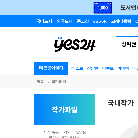
국내도서
외국도서
중고샵
eBook
크레마클럽
C
빠른분야찾기
베스트
신상품
이벤트
바이백
매
웰컴
작가파일
국내작가
작가파일
작가 혹은 작가와 작품명을
함께 검색해 보세요.