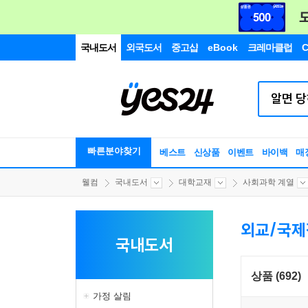
국내도서
외국도서
중고샵
eBook
크레마클럽
C
빠른분야찾기
베스트
신상품
이벤트
바이백
매
웰컴
국내도서
대학교재
사회과학 계열
외교/국
국내도서
상품 (692)
가정 살림