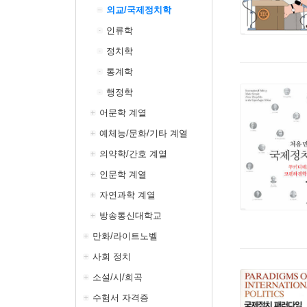
외교/국제정치학
인류학
정치학
통계학
행정학
어문학 계열
예체능/문화/기타 계열
의약학/간호 계열
인문학 계열
자연과학 계열
방송통신대학교
만화/라이트노벨
사회 정치
소설/시/희곡
수험서 자격증