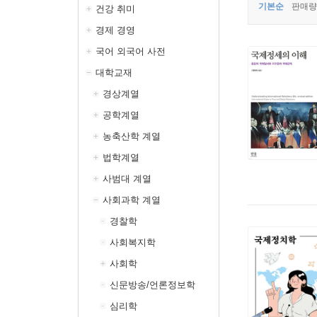
기본순
판매량
건강 취미
경제 경영
국어 외국어 사전
대학교재
경상계열
공학계열
농축산학 계열
법학계열
사범대 계열
사회과학 계열
경찰학
사회복지학
사회학
신문방송/언론정보학
심리학