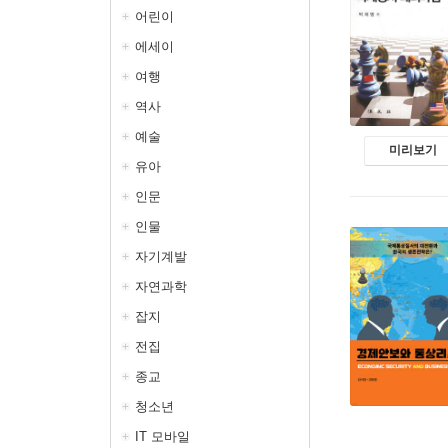
어린이
에세이
여행
역사
예술
미리보기
유아
인문
인물
자기계발
자연과학
잡지
전집
종교
청소년
IT 모바일