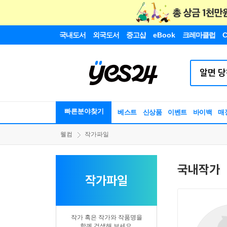
국내도서
외국도서
중고샵
eBook
크레마클럽
C
빠른분야찾기
베스트
신상품
이벤트
바이백
매
웰컴
작가파일
국내작가
작가파일
작가 혹은 작가와 작품명을
함께 검색해 보세요.