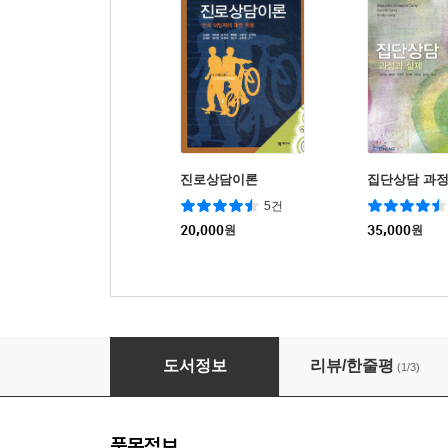
진로상담이론
집단상담 과정
5건
20,000
원
35,000
원
집단상담
도서정보
리뷰/한줄평
(1/3)
품목정보