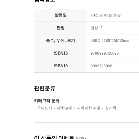
발행일
2022년 03월 20일
판형
양장
쪽수, 무게, 크기
568쪽 | 188*255*35mm
ISBN13
9788999726095
ISBN10
8999726096
관련분류
카테고리 분류
국내도서
대학교재
사회과학 계열
심리학
이 상품의 이벤트
(6개)