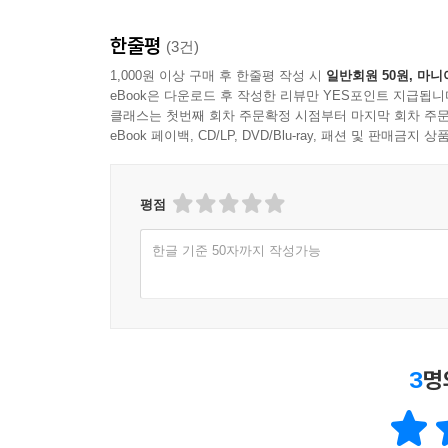
1. 집단상담 기법의 정의와 역할
2. 집단상담 기법의 분류
한줄평
(3건)
3. 집단상담 기법
1,000원 이상 구매 후 한줄평 작성 시
일반회원 50원, 마니
4. 집단원의 문제행동을 다루기 위한 기법
eBook은 다운로드 후 작성한 리뷰만 YES포인트 지급됩니
클래스는 첫번째 회차 주문확정 시점부터 마지막 회차 주문
eBook 페이백, CD/LP, DVD/Blu-ray, 패션 및 판매금
제4부 집단상담 실제
제10장 집단상담 계획과 평가
평점
1. 집단상담 계획
2. 집단상담 평가
한글 기준 50자까지 작성가능
3. 집단상담 계획에 따른 평가 실제
부록
제11장 집단상담 수퍼비전
1. 집단상담 수퍼비전의 필요성
3
명
2. 집단상담 수퍼비전 내용
3. 집단상담 사례보고서 양식