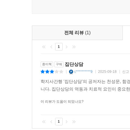
3. 집단상담자에 관한 윤리
4. 상담관계에 관한 윤리
5. 집단상담의 윤리적 의사결정
전체 리뷰
(1)
제3부 집단상담 이론과 기법
1
제7장 집단상담 이론 I
1. 정신분석 집단상담
2. 인간중심 집단상담
집단상담
종이책
구매
3. 인지행동 집단상담
c**********9
2025-09-18
신고
|
|
|
학지사간행 '집단상담'의 공저자는 천성문, 함
제8장 집단상담 이론 II
니다. 집단상당의 역동과 치료적 요인이 중요한
1. 게슈탈트 집단상담
2. 현실치료 집단상담
이 리뷰가 도움이 되었나요?
3. 집단상담 이론의 통합과 개발
1
제9장 집단상담 기법