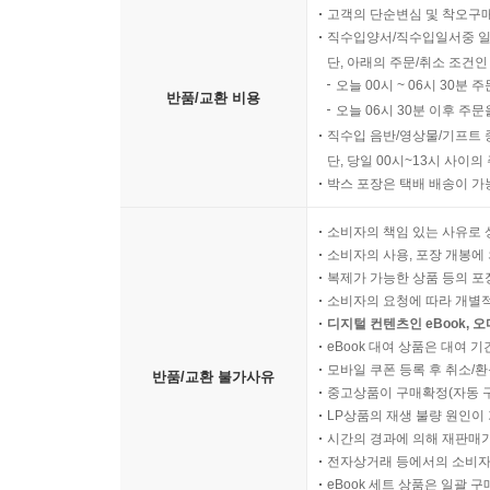
고객의 단순변심 및 착오구
직수입양서/직수입일서중 일
단, 아래의 주문/취소 조건인
오늘 00시 ~ 06시 30분 
반품/교환 비용
오늘 06시 30분 이후 주문
직수입 음반/영상물/기프트 
단, 당일 00시~13시 사이
박스 포장은 택배 배송이 가
소비자의 책임 있는 사유로 
소비자의 사용, 포장 개봉에 
복제가 가능한 상품 등의 포장을 
소비자의 요청에 따라 개별
디지털 컨텐츠인 eBook, 
eBook 대여 상품은 대여 기
모바일 쿠폰 등록 후 취소/환
반품/교환 불가사유
중고상품이 구매확정(자동 
LP상품의 재생 불량 원인이 기
시간의 경과에 의해 재판매가
전자상거래 등에서의 소비자
eBook 세트 상품은 일괄 