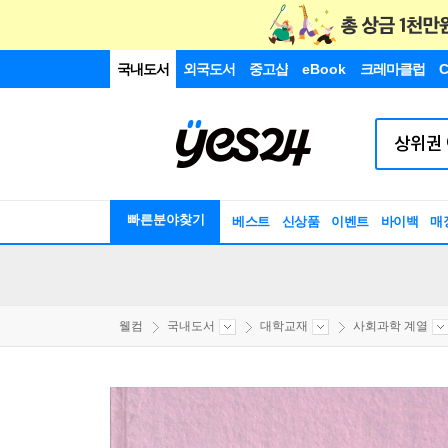
국내도서
외국도서
중고샵
eBook
크레마클럽
C
빠른분야찾기
베스트
신상품
이벤트
바이백
매
웰컴
국내도서
대학교재
사회과학 계열