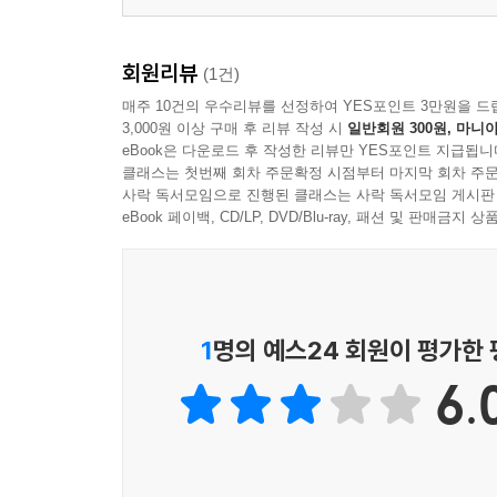
4. 집단상담의 치료적 요인
회원리뷰
(1건)
제2부 집단상담 이해
매주 10건의 우수리뷰를 선정하여 YES포인트 3만원을 드
3,000원 이상 구매 후 리뷰 작성 시
일반회원 300원, 마니아
제4장 집단상담자
eBook은 다운로드 후 작성한 리뷰만 YES포인트 지급됩니
1. 집단상담자의 자질
클래스는 첫번째 회차 주문확정 시점부터 마지막 회차 주문
2. 집단상담자의 발달과정
사락 독서모임으로 진행된 클래스는 사락 독서모임 게시판
eBook 페이백, CD/LP, DVD/Blu-ray, 패션 및 판매금
3. 집단상담자의 교육과 훈련
제5장 집단원
1. 집단원은 누구인가
2. 집단원의 모집과 선별
1
명의 예스24 회원이 평가한
3. 집단원의 역할
6.
제6장 집단상담 윤리
1. 집단상담 윤리의 정의
2. 집단원을 위한 윤리