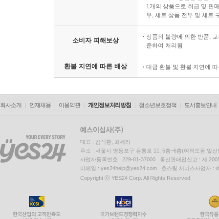
1개의 상품으로 취급 및 판매
우, 세트 상품 전부 및 세트
상품의 불량에 의한 반품, 교
소비자 피해보상
준하여 처리됨
환불 지연에 따른 배상
대금 환불 및 환불 지연에 
회사소개
인재채용
이용약관
개인정보처리방침
청소년보호정책
도서홍보안내
대표 : 김석환, 최세라
주소 : 서울시 영등포구 은행로 11, 5층~6층(여의도동,일신
사업자등록번호 : 229-81-37000 통신판매업신고 : 제 200
이메일 : yes24help@yes24.com 호스팅 서비스사업자 :
Copyright ⓒ YES24 Corp. All Rights Reserved.