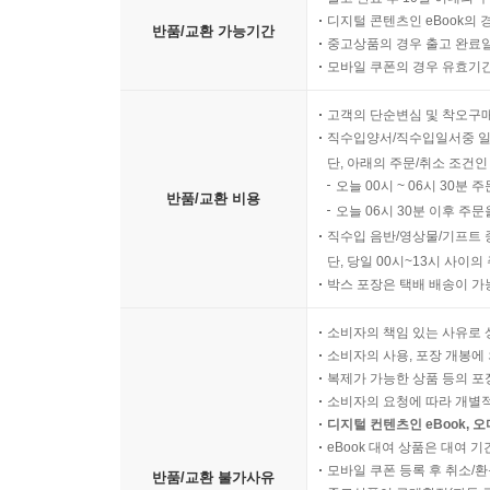
디지털 콘텐츠인 eBook의 
반품/교환 가능기간
중고상품의 경우 출고 완료일
모바일 쿠폰의 경우 유효기간(
고객의 단순변심 및 착오구
직수입양서/직수입일서중 일
단, 아래의 주문/취소 조건인
오늘 00시 ~ 06시 30분 
반품/교환 비용
오늘 06시 30분 이후 주문
직수입 음반/영상물/기프트 
단, 당일 00시~13시 사이
박스 포장은 택배 배송이 가
소비자의 책임 있는 사유로 
소비자의 사용, 포장 개봉에 
복제가 가능한 상품 등의 포장을 
소비자의 요청에 따라 개별
디지털 컨텐츠인 eBook, 
eBook 대여 상품은 대여 기
모바일 쿠폰 등록 후 취소/환
반품/교환 불가사유