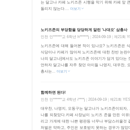
는 달고나 카페 노키즈존 시행을 막기 위해 카페 앞
돌리지 않는다....
더보기
만약 여기 아저씨가 아스널 팬이라서 토트넘 팬은 
외국 갔는데 식당에서 한국인은 안 받는다고 하면?
나중에 할아버지 됐는데 늙은 사람 오면 안 된다고
노키즈존의 부당함을 당당하게 알린 '나대오' 삼총사
그때마다 그냥, 아 그렇군요 할 거야?
인천 인******교 6학년 h******j
2024-09-19
제21회 
|
|
- 본문 65쪽
노키즈존에 대해 들어본 적이 있나요? 노키즈존은 
식당이나 카페가 많아져 노키즈존에 대한 찬반 논란이 
나의 달고나]에서도 노키즈존 이야기가 담겨 있다는 것
언하자 달고나를 자주 찾던 아이들 나영지, 대우찬, 
나대는데 해내요
총사는...
더보기
아니, 나대니까 해내요
태국에서 돌아오는 다은이와 달고나에 가야만 했던
함께하면 된다!
콩가루토스트를 너무나 사랑했던 오동구는 마침내 
인천 인******교 4학년 i****j
2024-09-19
제21회 YE
|
|
것으로 넘기지 않았던 세 어린이가 열심히 나댄 
대우찬, 나영지, 오동구는 달고나가 노키즈존이되자, 노
지날수록 ‘노키즈존’은 존중과 배려에 관한 문제라는
나를 되찾았다.카페 사장님이 노키즈 존을 만든 이유
리고 가게에 대한 나쁜 평판등 너무나 부담스러울것 
우린 얌전히 서 있을 뿐인데 왜 그러는 걸까. 어린
처벌은 약하고, 주인은 보호받지 못하는 경우가 많았