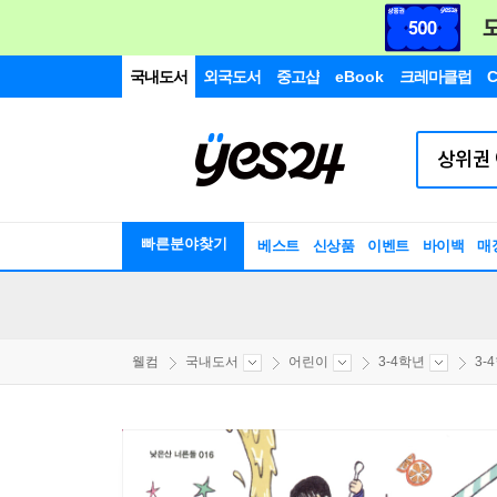
국내도서
외국도서
중고샵
eBook
크레마클럽
C
빠른분야찾기
베스트
신상품
이벤트
바이백
매
웰컴
국내도서
어린이
3-4학년
3-