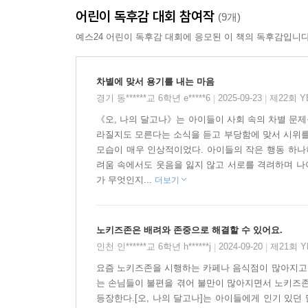
어린이 독후감 대회 참여작
“내 가게 아니냐? 어른이 결정한 거니까 어른 일이지
(9개)
“그러니까 왜 우리가 가고 못 가고를 어른이 결정하
예스24 어린이 독후감 대회에 응모된 이 책의 독후감입니다
- 본문 82쪽
차별에 맞서 용기를 내는 마음
노키즈존이 된 이유를 납득시키지 못한 달고나 아저
경기 동******교 6학년 e*****6
2025-09-23
제22회 
|
|
《오, 나의 달고나》는 아이들이 사회 속의 차별 문제
라질지도 모른다는 소식을 듣고 부당함에 맞서 시위를
노키즈존은 아동 차별!
모습이 매우 인상적이었다. 아이들의 작은 행동 하나
우리도 달고나에 갈 권리가 있습니다
려움 속에서도 웃음을 잃지 않고 서로를 격려하며 나
가 무엇인지...
더보기
대우찬은 국가인권위원회에서 ‘노키즈존은 아동 차별
짜고 자신만만했지만, 현실은 그렇게 만만하지 않
노키즈존은 배려와 존중으로 해결할 수 있어요.
실패한다. 말이 통하지 않는 달고나 아저씨를 상
인천 인******교 6학년 h******j
2024-09-20
제21회 
|
|
공간인지에 대해서. 반면에 어린이가 들어오면 안 
된다.”밖에 없다. 더 직관적이고 설득력 있게 주
요즘 노키즈존을 시행하는 카페나 음식점이 많아지고 
는 손님들이 불편을 겪어 불만이 많아지면서 노키즈존
알게 된다. 누군가를 차별하고 배제하는 일에 정당
등장한다.[오, 나의 달고나]는 아이들에게 인기 있던
차별한다면, 그게 바로 ‘혐오’다.