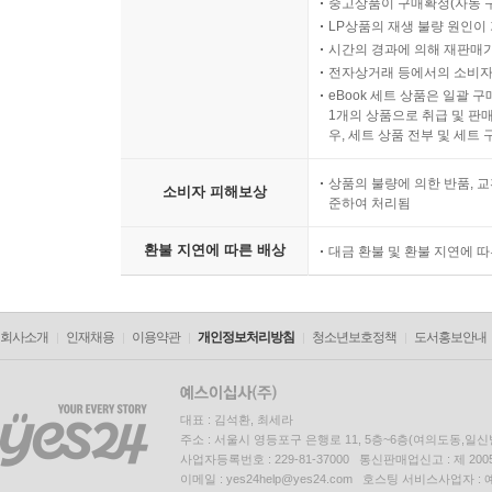
중고상품이 구매확정(자동 
LP상품의 재생 불량 원인이 기
시간의 경과에 의해 재판매가
전자상거래 등에서의 소비자
eBook 세트 상품은 일괄 
1개의 상품으로 취급 및 판매
우, 세트 상품 전부 및 세트
상품의 불량에 의한 반품, 교
소비자 피해보상
준하여 처리됨
환불 지연에 따른 배상
대금 환불 및 환불 지연에 
회사소개
인재채용
이용약관
개인정보처리방침
청소년보호정책
도서홍보안내
대표 : 김석환, 최세라
주소 : 서울시 영등포구 은행로 11, 5층~6층(여의도동,일신
사업자등록번호 : 229-81-37000 통신판매업신고 : 제 200
이메일 : yes24help@yes24.com 호스팅 서비스사업자 :