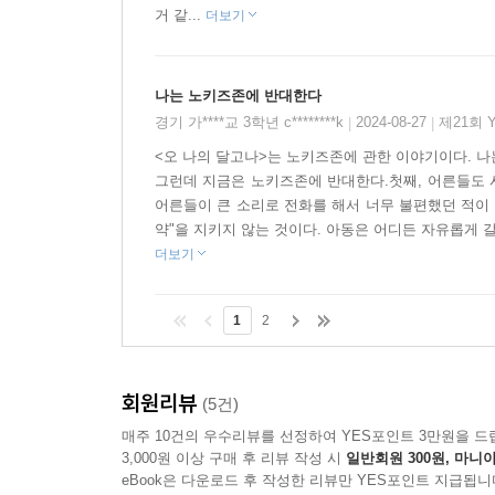
단지 그 때문에 우리가 자기에게 피해를 준다고 여
거 같...
더보기
그런 사람들이 많으니까 자꾸 노키즈존이 생기는 거
난 어른이 되더라도 절대 그런 눈으로 애들을 쳐다보
나는 노키즈존에 반대한다
그 누구도 그런 눈으로 쳐다보지 않을 거다.
경기 가****교 3학년 c********k
2024-08-27
제21회 
|
|
- 본문 115쪽
<오 나의 달고나>는 노키즈존에 관한 이야기이다. 나
그런데 지금은 노키즈존에 반대한다.첫째, 어른들도
어른들이 큰 소리로 전화를 해서 너무 불편했던 적이 
합당한 이유 없이 자기가 속한 집단 앞에 ‘NO'
약"을 지키지 않는 것이다. 아동은 어디든 자유롭게 갈
포기하지 않고, 실망하지 않고 끝까지 방법을 찾
더보기
든다면, 나서서 뭐라도 해야 바꿀 수도 있다는 걸 
1
2
신지명(지은이)의 말
벽을 쌓는 쪽은 대부분 수가 많거나 힘이 센 이들입
회원리뷰
(5건)
가르고 벽을 두릅니다. 바깥쪽은 차갑습니다. 그런
매주 10건의 우수리뷰를 선정하여 YES포인트 3만원을 드
그래서 난 그 이야기를 하고 싶어졌습니다.
3,000원 이상 구매 후 리뷰 작성 시
일반회원 300원, 마니아
eBook은 다운로드 후 작성한 리뷰만 YES포인트 지급됩니