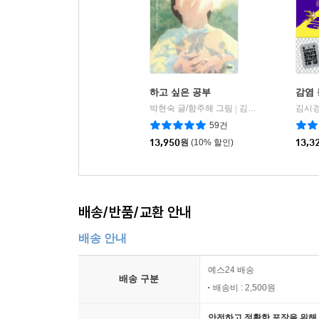
하고 싶은 공부
감염
박현숙 글/함주해 그림
김영사
김시경
|
59건
13,950
원
(10% 할인)
13,3
배송/반품/교환 안내
배송 안내
예스24 배송
배송 구분
배송비 : 2,500원
안전하고 정확한 포장을 위해 