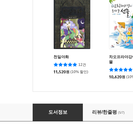
천일야화
차오프라야강이
물
12건
11,520
원
(10% 할인)
10,620
원
(10
오, 나의 달고나
도서정보
리뷰/한줄평
(5/7)