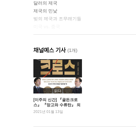
달러의 제국
제국의 민낯
빚의 제국과 조무래기들
미국 vs. 중국
2장 왜 한국 경제는 부동산에 발목 잡혔나?
채널예스 기사
땅의 값
(1개)
땅값의 역사
아파트와 빚
텅 비어가는 상가 건물
주택연금이라는 꼼수
서울, 홍콩, 싱가포르
읽다
제조업 사장보다 건물주
[이주의 신간] 『골든크로
스』 『망고와 수류탄』 외
개발 네트워크
2021년 01월 13일
3장 왜 정부의 부동산 정책은 오락가락할까?
정부의 쇼