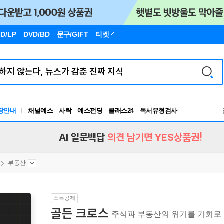
D/LP
DVD/BD
문구
/GIFT
티켓
장안내
채널예스
사락
예스펀딩
클래스24
독서유형검사
RBTI Lab
독서유형검사
AI 일문백답
의견 남기면 YES상품권!
부동산
소득공제
골든 크로스
주식과 부동산의 위기를 기회로 