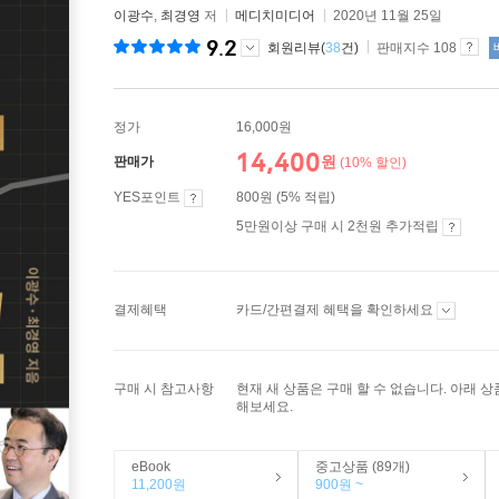
이광수
,
최경영
저
메디치미디어
2020년 11월 25일
9.2
회원리뷰(
38
건)
판매지수 108
정가
16,000원
14,400
원
판매가
(10% 할인)
YES포인트
800원 (5% 적립)
5만원이상 구매 시 2천원 추가적립
결제혜택
카드/간편결제 혜택을 확인하세요
구매 시 참고사항
현재 새 상품은 구매 할 수 없습니다. 아래 
해보세요.
eBook
중고상품 (89개)
11,200원
900원 ~