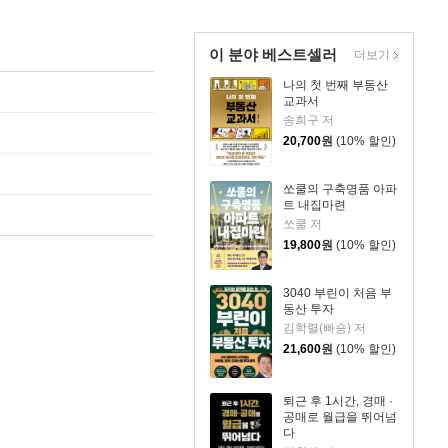
이 분야 베스트셀러
더보기
나의 첫 번째 부동산
교과서
송희구 저
20,700
원
(10% 할인)
쏘쿨의 구축명품 아파
트 내집마련
쏘쿨 저
19,800
원
(10% 할인)
3040 부린이 처음 부
동산 투자
김학렬(빠숑) 저
21,600
원
(10% 할인)
퇴근 후 1시간, 경매 ·
공매로 월급을 뛰어넘
다