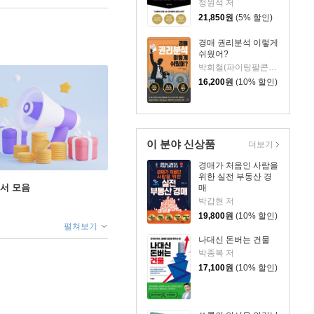
정원석 저
21,850
원
(5% 할인)
경매 권리분석 이렇게
쉬웠어?
박희철(파이팅팔콘) 저/송희창 감수
16,200
원
(10% 할인)
이 분야 신상품
더보기
경매가 처음인 사람을
위한 실전 부동산 경
도서 모음
매
박갑현 저
19,800
원
(10% 할인)
펼쳐보기
나대신 돈버는 건물
박종복 저
17,100
원
(10% 할인)