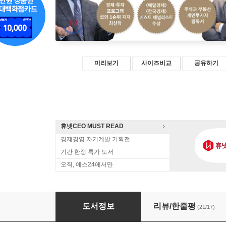
미리보기
사이즈비교
공유하기
휴넷CEO MUST READ
경제경영 자기계발 기획전
기간 한정 특가 도서
오직, 예스24에서만
골든 크로스
도서정보
리뷰/한줄평
(21/17)