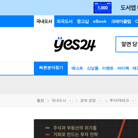
국내도서
외국도서
중고샵
eBook
크레마클럽
C
빠른분야찾기
베스트
신상품
이벤트
바이백
매
웰컴
국내도서
경제 경영
투자/재테크