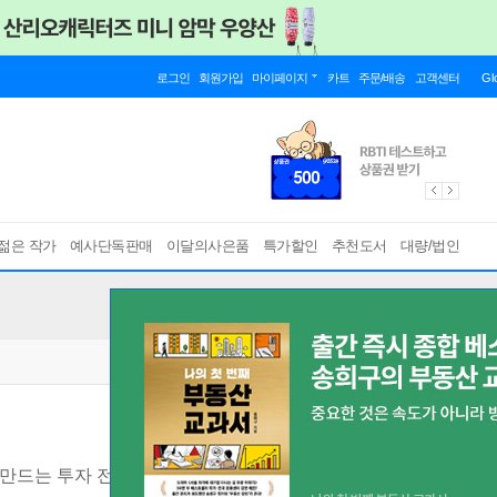
로그인
회원가입
마이페이지
카트
주문/배송
고객센터
Gl
젊은 작가
예사단독판매
이달의사은품
특가할인
추천도서
대량/법인
만드는 투자 전략