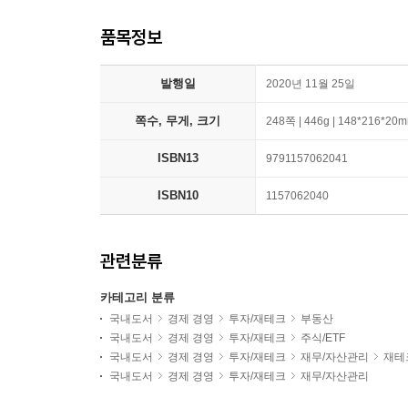
품목정보
발행일
2020년 11월 25일
쪽수, 무게, 크기
248쪽 | 446g | 148*216*20
ISBN13
9791157062041
ISBN10
1157062040
관련분류
카테고리 분류
국내도서
경제 경영
투자/재테크
부동산
국내도서
경제 경영
투자/재테크
주식/ETF
국내도서
경제 경영
투자/재테크
재무/자산관리
재테
국내도서
경제 경영
투자/재테크
재무/자산관리