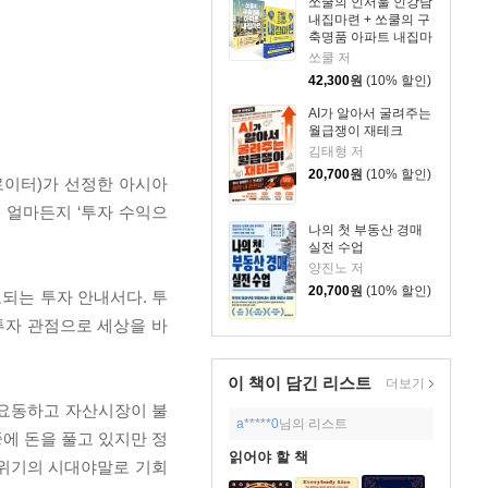
쏘쿨의 인서울 인강남
내집마련 + 쏘쿨의 구
축명품 아파트 내집마
련 세트
쏘쿨 저
42,300
원
(10% 할인)
AI가 알아서 굴려주는
월급쟁이 재테크
김태형 저
20,700
원
(10% 할인)
슨로이터)가 선정한 아시아
 얼마든지 ‘투자 수익으
나의 첫 부동산 경매
실전 수업
양진노 저
20,700
원
(10% 할인)
되는 투자 안내서다. 투
투자 관점으로 세상을 바
이 책이 담긴
리스트
더보기
 요동하고 자산시장이 불
a*****0
님의 리스트
에 돈을 풀고 있지만 정
읽어야 할 책
 위기의 시대야말로 기회