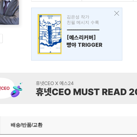
김은성 작가
친필 메시지 수록
---------------
[예스리커버]
빵야 TRIGGER
배송/반품/교환