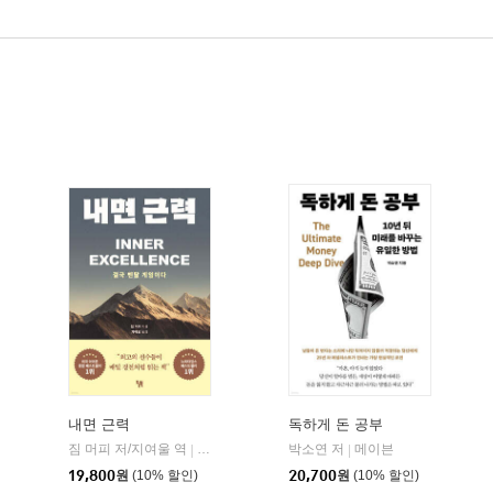
내면 근력
독하게 돈 공부
짐 머피 저/지여울 역
현대지성
윌북(willbook)
박소연 저
메이븐
|
|
|
19,800
원
(10% 할인)
20,700
원
(10% 할인)