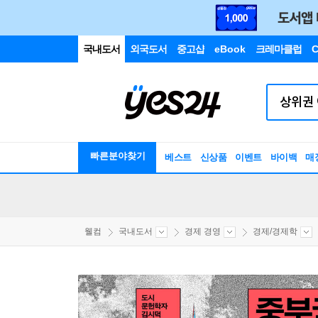
국내도서
외국도서
중고샵
eBook
크레마클럽
C
빠른분야찾기
베스트
신상품
이벤트
바이백
매
웰컴
국내도서
경제 경영
경제/경제학