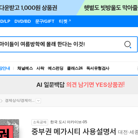
D/LP
DVD/BD
문구
/GIFT
티켓
장안내
채널예스
사락
예스펀딩
클래스24
독서유형검사
RBTI Lab
독서유형검사
AI 일문백답
의견 남기면 YES상품권!
경제상식/경제이...
한국 도시 아카이브-05
소득공제
중부권 메가시티 사용설명서
대전·세