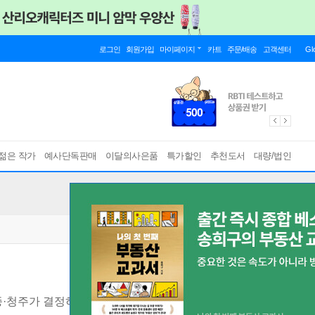
로그인
회원가입
마이페이지
카트
주문/배송
고객센터
Gl
젊은 작가
예사단독판매
이달의사은품
특가할인
추천도서
대량/법인
종·청주가 결정하는 한국의 미래