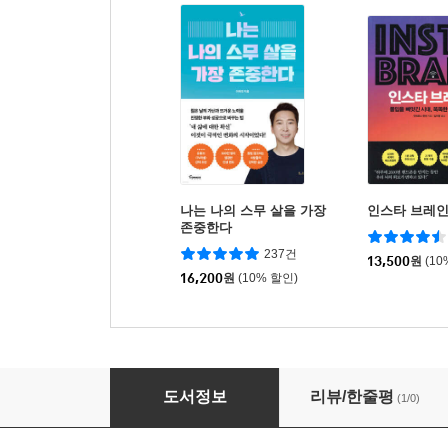
나는 나의 스무 살을 가장
인스타 브레
존중한다
237건
13,500
원
(10
16,200
원
(10% 할인)
중부권 메가시티 사용설명서
도서정보
리뷰/한줄평
(1/0)