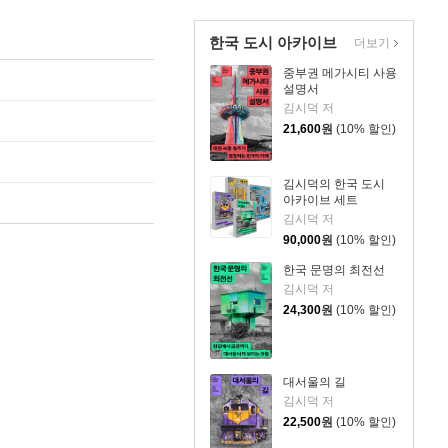
한국 도시 아카이브
더보기
중부권 메가시티 사용
설명서
김시덕 저
21,600
원
(10% 할인)
김시덕의 한국 도시
아카이브 세트
김시덕 저
90,000
원
(10% 할인)
한국 문명의 최전선
김시덕 저
24,300
원
(10% 할인)
대서울의 길
김시덕 저
22,500
원
(10% 할인)