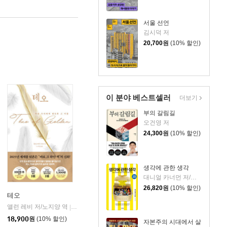
서울 선언
김시덕 저
20,700
원
(10% 할인)
이 분야 베스트셀러
더보기
부의 갈림길
오건영 저
24,300
원
(10% 할인)
생각에 관한 생각
대니얼 카너먼 저/이창신 역
26,820
원
(10% 할인)
테오
앨런 레비 저/노지양 역
오팬하우스
|
18,900
원
(10% 할인)
자본주의 시대에서 살