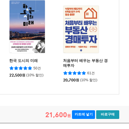
한국 도시의 미래
처음부터 배우는 부동산 경
매투자
50건
61건
22,500
원
(10% 할인)
20,700
원
(10% 할인)
21,600
카트에 넣기
바로구매
원