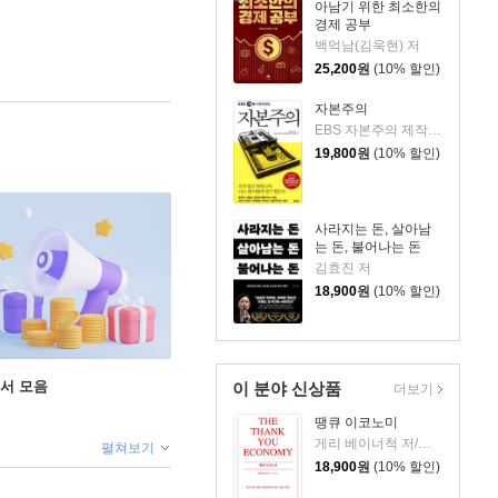
아남기 위한 최소한의
경제 공부
백억남(김욱현) 저
25,200
원
(10% 할인)
자본주의
EBS 자본주의 제작팀,정지은,고희정 저/EBS MEDIA 기획
19,800
원
(10% 할인)
사라지는 돈, 살아남
는 돈, 불어나는 돈
김효진 저
18,900
원
(10% 할인)
도서 모음
이 분야 신상품
더보기
땡큐 이코노미
게리 베이너척 저/박선주 역
펼쳐보기
18,900
원
(10% 할인)