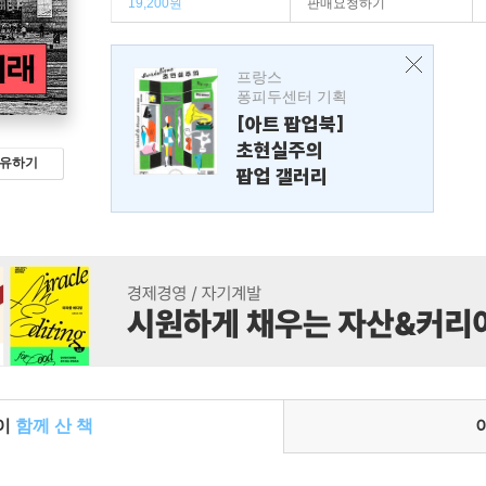
19,200원
판매요청하기
프랑스
퐁피두센터 기획
[아트 팝업북]
초현실주의
유하기
팝업 갤러리
들이
함께 산 책