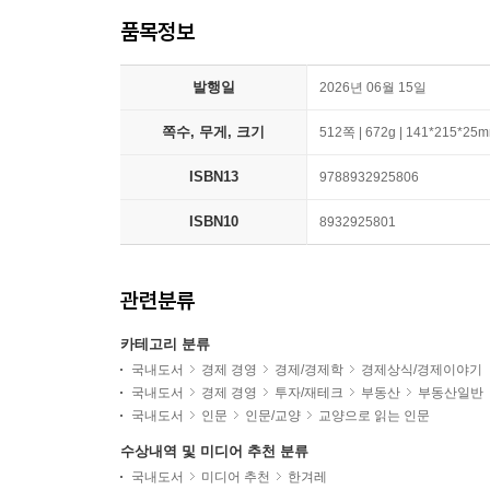
품목정보
발행일
2026년 06월 15일
쪽수, 무게, 크기
512쪽 | 672g | 141*215*25
ISBN13
9788932925806
ISBN10
8932925801
관련분류
카테고리 분류
국내도서
경제 경영
경제/경제학
경제상식/경제이야기
국내도서
경제 경영
투자/재테크
부동산
부동산일반
국내도서
인문
인문/교양
교양으로 읽는 인문
수상내역 및 미디어 추천 분류
국내도서
미디어 추천
한겨레