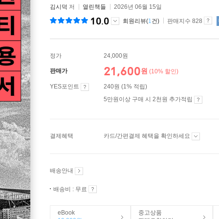
김시덕
저
열린책들
2026년 06월 15일
10.0
회원리뷰(
1
건)
판매지수 828
정가
24,000원
21,600
원
판매가
(10% 할인)
YES포인트
240원 (1% 적립)
5만원이상 구매 시 2천원 추가적립
결제혜택
카드/간편결제 혜택을 확인하세요
배송안내
배송비 : 무료
eBook
중고상품