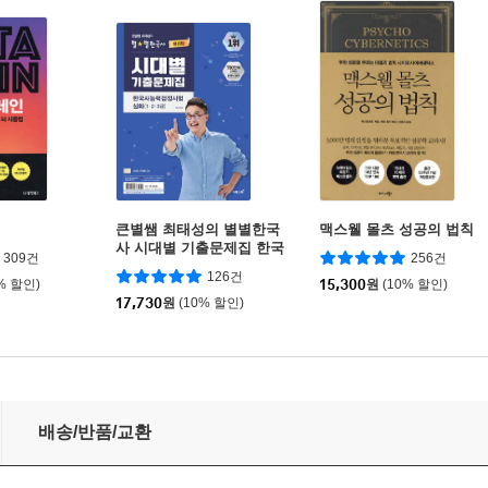
인
큰별쌤 최태성의 별별한국
맥스웰 몰츠 성공의 법칙
사 시대별 기출문제집 한국
309건
256건
사능력검정시험 심화(1,2,3
126건
% 할인)
급)
15,300
원
(10% 할인)
17,730
원
(10% 할인)
배송/반품/교환