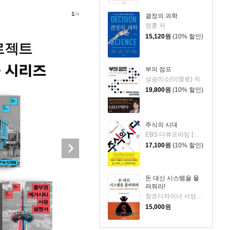
1
/4
결정의 과학
정훈 저
15,120
원
(10% 할인)
부의 점프
상승미소(이명로) 저
19,800
원
(10% 할인)
주식의 시대
EBS 다큐프라임 [주식의 시대] 제작진 저
17,100
원
(10% 할인)
돈 대신 시스템을 물
려줘라!
창조디자이너 서성필 저
15,000
원