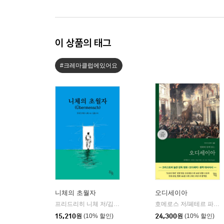
이 상품의 태그
#크레마클럽에있어요
니체의 초월자
오디세이아
프리드리히 니체 저/김철 편역
히읏
호메로스 저/페테르 파울 루벤스 그림/박문재 역
|
15,210
원
(10% 할인)
24,300
원
(10% 할인)