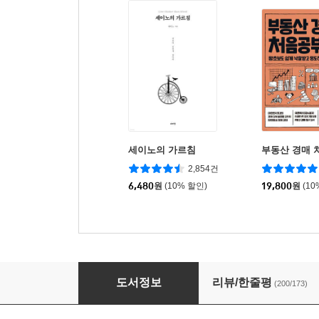
세이노의 가르침
부동산 경매 
2,854건
6,480
원
(10% 할인)
19,800
원
(10
경매 권리분석 이렇게 쉬웠어?
도서정보
리뷰/한줄평
(200/173)