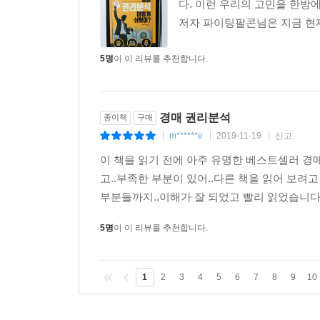
다. 이런 우리의 고민을 한방에 
저자 파이팅팔콘님은 지금 현재
5명
이 이 리뷰를 추천합니다.
경매 권리분석
종이책
구매
m******e
2019-11-19
신고
|
|
|
이 책을 읽기 전에 아주 유명한 베스트셀러 경매
고..부족한 부분이 있어..다른 책을 읽어 보려고
부분들까지..이해가 잘 되었고 빨리 읽었습니다
5명
이 이 리뷰를 추천합니다.
1
2
3
4
5
6
7
8
9
10