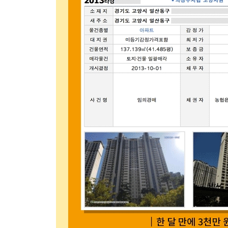
2. 현수막 광고
3. 블로그나 맘 카페에 게시
┃생생 경험담┃부동산 경매 이렇게 쉬웠어?
- 단 24시간 만에 2,700만 원 수익 내기
┃생생 경험담┃손 안 대고 코 풀기 - 경매 취하해주고
제5장 차별화된 수익을 내는 고수의 노하우
1. 쉬우면서 돈 되는 물건을 찾는 방법
- 역발상으로 물건을 선택하자
1. 저층이나 탑층
2. 대형 평수
3. 거래 사례가 없는 희소한 물건
- 오래전에 감정평가된 물건은 신건에 입찰하자
- 여러 물건이 한꺼번에 나온 개별매각에서 기회를