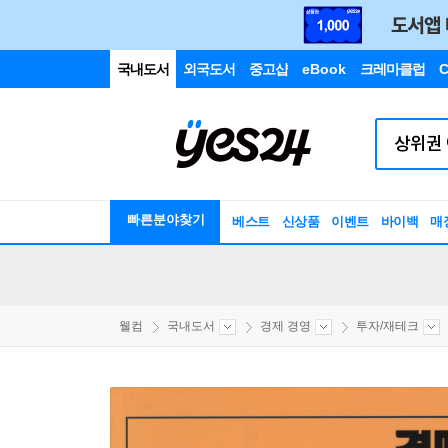
국내도서
외국도서
중고샵
eBook
크레마클럽
C
빠른분야찾기
베스트
신상품
이벤트
바이백
매
웰컴
국내도서
경제 경영
투자/재테크