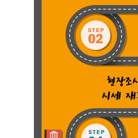
┃생생 경험담┃부동산 경매 이렇게 쉬웠어?
- 경매 실전 4 step으로 낙찰받기
제4장 낙찰 후 수익 3 STEP
[step 1] 잔금 납부
- 소유권 이전 절차
- 잔금 준비(대출 금액 미리 알아 두기)
1. 대출 가능 금액 기준
2. 정확한 대출 가능 금액 알아보는 방법
┃실전 꿀팁┃경락잔금대출 Q&A
[step 2] 명도
- 낙찰자와 점유자 모두에게 유리한 ‘원만한 합의’
- 원만한 합의를 위한 대화법
1. 첫 대면 - 점유자의 저항감을 최소화하라