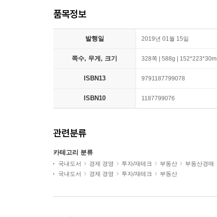
품목정보
발행일
2019년 01월 15일
쪽수, 무게, 크기
328쪽 | 588g | 152*223*30
ISBN13
9791187799078
ISBN10
1187799076
관련분류
카테고리 분류
국내도서
경제 경영
투자/재테크
부동산
부동산경매
국내도서
경제 경영
투자/재테크
부동산