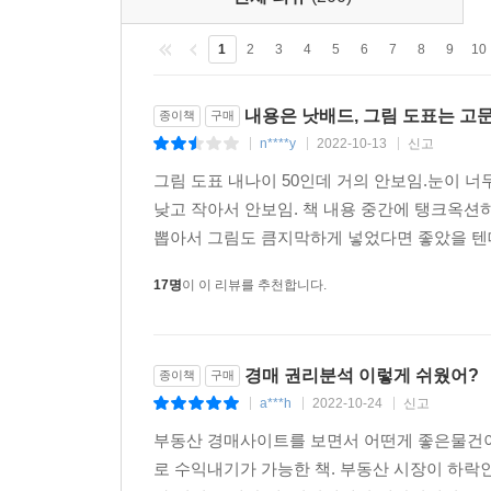
1
2
3
4
5
6
7
8
9
10
내용은 낫배드, 그림 도표는 고
종이책
구매
n****y
2022-10-13
신고
|
|
|
그림 도표 내나이 50인데 거의 안보임.눈이 너
낮고 작아서 안보임. 책 내용 중간에 탱크옥션하
뽑아서 그림도 큼지막하게 넣었다면 좋았을 텐데
17명
이 이 리뷰를 추천합니다.
경매 권리분석 이렇게 쉬웠어?
종이책
구매
a***h
2022-10-24
신고
|
|
|
부동산 경매사이트를 보면서 어떤게 좋은물건이
로 수익내기가 가능한 책. 부동산 시장이 하락인