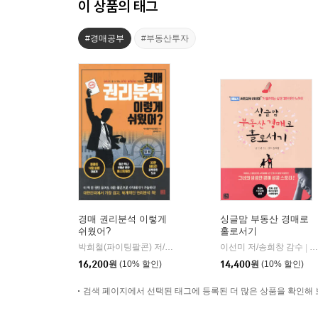
이 상품의 태그
#경매공부
#부동산투자
경매 권리분석 이렇게
싱글맘 부동산 경매로
쉬웠어?
홀로서기
박희철(파이팅팔콘) 저/송희창 감수
지혜로
이선미 저/송희창 감수
지
|
|
16,200
원
(10% 할인)
14,400
원
(10% 할인)
검색 페이지에서 선택된 태그에 등록된 더 많은 상품을 확인해 