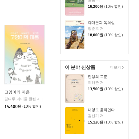
일홍 저
16,200
원
(10% 할인)
휴대폰과 독화살
장준호 저
18,000
원
(10% 할인)
이 분야 신상품
더보기
인생의 교훈
이해관 저
13,500
원
(10% 할인)
고양이의 마음
김나무,마이클 월린 저
좋은생각
|
14,400
원
(10% 할인)
태양도 움직인다
김신기 저
15,120
원
(10% 할인)