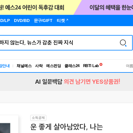
D/LP
DVD/BD
문구
/GIFT
티켓
독서유형검사
장안내
채널예스
사락
예스펀딩
클래스24
RBTI Lab
여
독서유형검사
AI 일문백답
의견 남기면 YES상품권!
소득공제
운 좋게 살아남았다, 나는