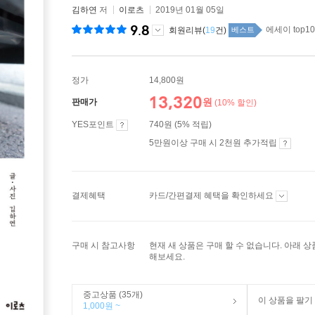
김하연
저
이로츠
2019년 01월 05일
9.8
에세이 top10
회원리뷰(
19
건)
베스트
정가
14,800원
13,320
원
판매가
(10% 할인)
YES포인트
740원 (5% 적립)
5만원이상 구매 시 2천원 추가적립
결제혜택
카드/간편결제 혜택을 확인하세요
구매 시 참고사항
현재 새 상품은 구매 할 수 없습니다. 아래 
해보세요.
중고상품 (35개)
이 상품을 팔기
1,000원 ~