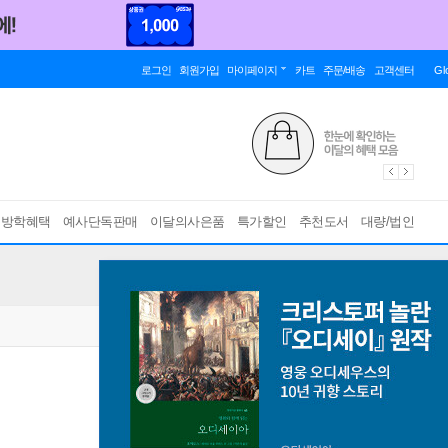
로그인
회원가입
마이페이지
카트
주문/배송
고객센터
Gl
름방학혜택
예사단독판매
이달의사은품
특가할인
추천도서
대량/법인