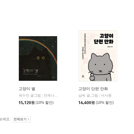
고양이 별
고양이 단편 만화
곽수진 글그림
언제나북스
남씨 글,그림
서사원
|
|
15,120
원
(10% 할인)
14,400
원
(10% 할인)
보세요.
전체보기