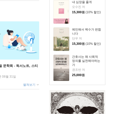
내 심장을 줄게
오수진 저
15,300
원
(10% 할인)
예민해서 백수가 편합
니다
단우 저
15,300
원
(10% 할인)
간호사는 왜 사회적
정의를 실천해야하는
가
철 문학회 - 독서노트, 스티
권조반 저
25,000
원
년 08월 31일
펼쳐보기