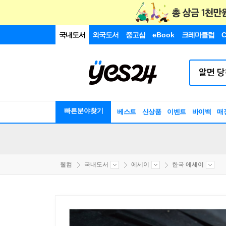
국내도서
외국도서
중고샵
eBook
크레마클럽
C
빠른분야찾기
베스트
신상품
이벤트
바이백
매
웰컴
국내도서
에세이
한국 에세이