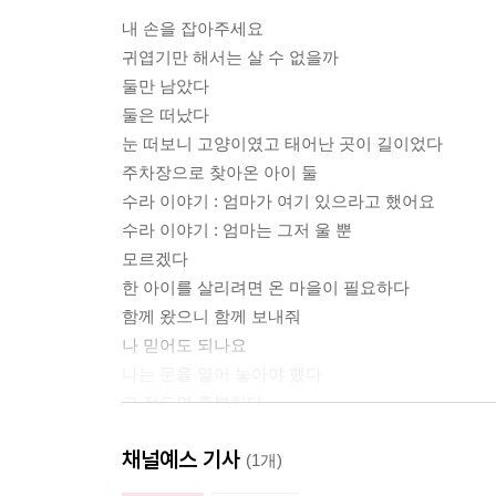
내 손을 잡아주세요
귀엽기만 해서는 살 수 없을까
둘만 남았다
둘은 떠났다
눈 떠보니 고양이였고 태어난 곳이 길이었다
주차장으로 찾아온 아이 둘
수라 이야기 : 엄마가 여기 있으라고 했어요
수라 이야기 : 엄마는 그저 울 뿐
모르겠다
한 아이를 살리려면 온 마을이 필요하다
함께 왔으니 함께 보내줘
나 믿어도 되나요
나는 문을 열어 놓아야 했다
그 정도면 충분하다
뭉툭이 이야기 : 여기 살고 싶어요
채널예스 기사
뭉툭이 이야기 : 살아야 하니 떠난다
(1개)
운 좋게 살아 남았다 우리는!