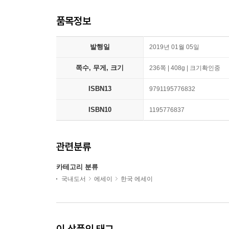
품목정보
발행일
2019년 01월 05일
쪽수, 무게, 크기
236쪽 | 408g | 크기확인중
ISBN13
9791195776832
ISBN10
1195776837
관련분류
카테고리 분류
국내도서
에세이
한국 에세이
이 상품의 태그