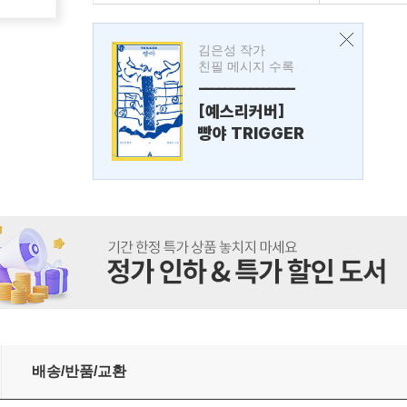
김은성 작가
친필 메시지 수록
---------------
[예스리커버]
빵야 TRIGGER
배송/반품/교환