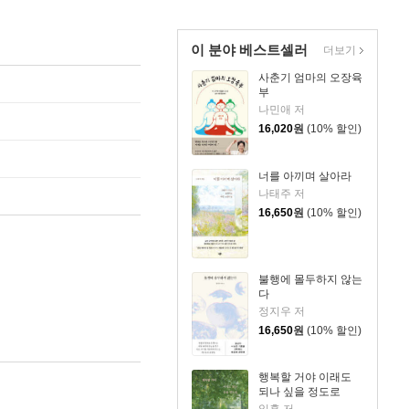
이 분야 베스트셀러
더보기
사춘기 엄마의 오장육
부
나민애 저
16,020
원
(10% 할인)
너를 아끼며 살아라
나태주 저
16,650
원
(10% 할인)
불행에 몰두하지 않는
다
정지우 저
16,650
원
(10% 할인)
행복할 거야 이래도
되나 싶을 정도로