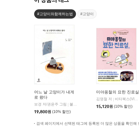
#고양이와함께하는법
#고양이
어느 날 고양이가 내게
미야옹철의 묘한 진료실
로 왔다
김명철 저
비타북스(VITABOOKS)
|
보경 저/권윤주 그림
불광출판사
|
15,120
원
(10% 할인)
19,800
원
(10% 할인)
검색 페이지에서 선택된 태그에 등록된 더 많은 상품을 확인해 