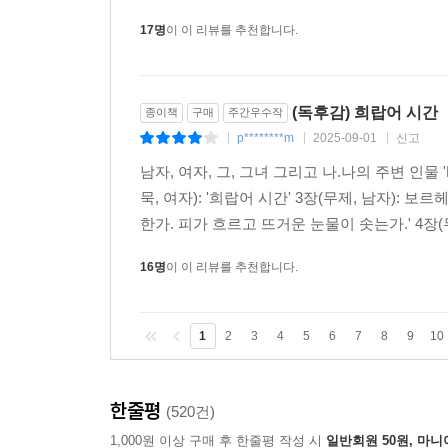
특한 특징들이 잘 드러나고 있다는 느낌을 받았
17명
이 이 리뷰를 추천합니다.
(독후감) 희랍어 시간
종이책
구매
주간우수작
p********m
2025-09-01
신고
|
|
|
남자, 여자, 그, 그녀 그리고 나.나의 주변 인물 'R
묵, 여자): '희랍어 시간' 3장(무제, 남자): 
한가. 피가 흐르고 뜨거운 눈물이 솟는가.' 4장(무
16명
이 이 리뷰를 추천합니다.
1
2
3
4
5
6
7
8
9
10
한줄평
(520건)