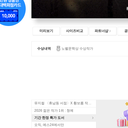
미리보기
사이즈비교
파트너샵
공
수상내역
노벨문학상 수상작가
뮤지컬 〈휴남동 서점〉X 황보름 작가 북토크
2026 젊은 작가 1위 : 청예
기간 한정 특가 도서
오직, 예스24에서만