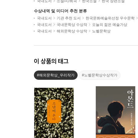
국내도서
소설/시/희곡
한국소설
한국 장편소설
수상내역 및 미디어 추천 분류
국내도서
기관 추천 도서
한국문화예술위선정 우수문학
국내도서
국내문학상 수상작
오늘의 젊은 예술가상
국내도서
해외문학상 수상작
노벨문학상
이 상품의 태그
#해외문학상_우리작가
#노벨문학상수상작가