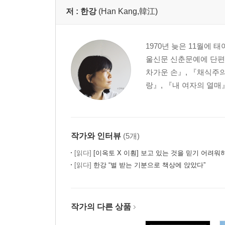
저 :
한강
(Han Kang,韓江)
1970년 늦은 11월에
울신문 신춘문예에 단편
차가운 손』, 『채식주의
랑』, 『내 여자의 열매
작가와 인터뷰
(5개)
[읽다]
[이옥토 X 이훤] 보고 있는 것을 믿기 어려워
[읽다]
한강 “벌 받는 기분으로 책상에 앉았다”
작가의 다른 상품