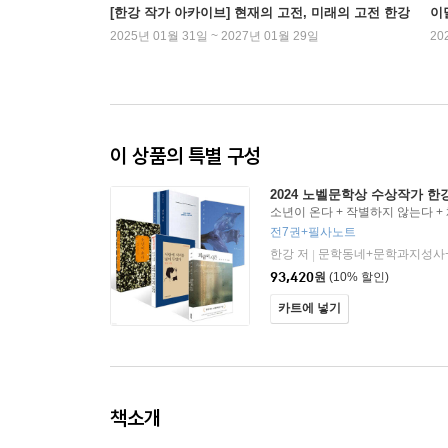
[한강 작가 아카이브] 현재의 고전, 미래의 고전 한강
이
2025년 01월 31일 ~ 2027년 01월 29일
20
이 상품의 특별 구성
2024 노벨문학상 수상작가 한
소년이 온다 + 작별하지 않는다 + 
검은 사슴 + 희랍어 시간 + 서랍
전7권+필사노트
한강 저
문학동네+문학과지성사
|
93,420
원
(10% 할인)
카트에 넣기
책소개