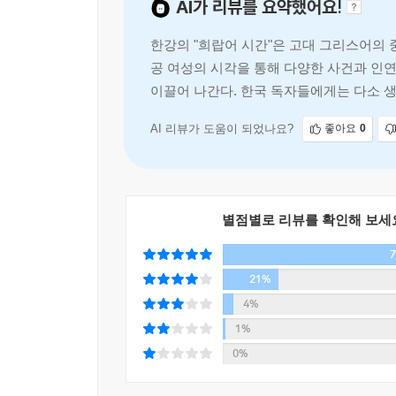
AI가 리뷰를 요약했어요!
한 장의 사진 | 필립 퍼키스는, 『사진강의 노트』 
한강의 "희랍어 시간"은 고대 그리스어의 
떨어진 빛의 실체를 느낄 것. “의미는 없다. 오로지
공 여성의 시각을 통해 다양한 사건과 인
이끌어 나간다. 한국 독자들에게는 다소 
사진이 찍혀지는 순간까지 그것과 함께 머물러야 한다
있는 문장력이 돋보인다.
그대로 본다는 것 : 빛, 공간, 거리 사이의 관계,
아직은 사회적이지도, 정치적이지도, 성적이지도 
AI 리뷰가 도움이 되었나요?
좋아요
0
탐하지도 마라. 그저 바라만 보아라. _필립 퍼키스
비슷한 의미에서, 윌리 로니스는 이렇게 말하기도 한
별점별로 리뷰를 확인해 보세
보통 나는 일어나는 것은 아무것도 바꾸지 않는다. 
때론 고통이기도 하다. 일어나지 않은 것을, 혹은 아
21%
_윌리 로니스, 『그날들』
4%
이렇게 오롯이 사물 그 자체(혹은 존재하는 그 자
1%
기미들이 발견된다. 마찬가지로 이 소설 『희랍어
0%