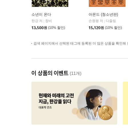
소년이 온다
아몬드 (청소년판)
한강 저
창비
손원평 저
다즐링
|
|
13,500
원
(10% 할인)
15,120
원
(10% 할인)
검색 페이지에서 선택된 태그에 등록된 더 많은 상품을 확인해 
이 상품의 이벤트
(11개)