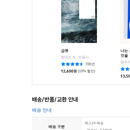
급류
나는
것을
정대건 저
민음사
|
양귀자
700건
12,600
원
(10% 할인)
13,5
배송/반품/교환 안내
배송 안내