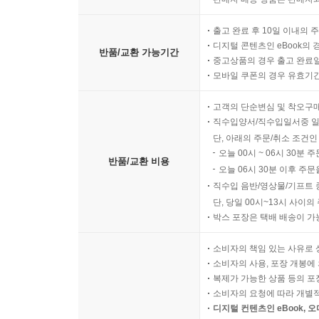
마이페이지 >
반품/교환 신청
반품/교환 방법
판매자 배송 상품은 판매자와
출고 완료 후 10일 이내의 
디지털 콘텐츠인 eBook의 
반품/교환 가능기간
중고상품의 경우 출고 완료일
모바일 쿠폰의 경우 유효기간(
고객의 단순변심 및 착오구
직수입양서/직수입일서중 일
단, 아래의 주문/취소 조건인
오늘 00시 ~ 06시 30분 
반품/교환 비용
오늘 06시 30분 이후 주문
직수입 음반/영상물/기프트 
단, 당일 00시~13시 사이
박스 포장은 택배 배송이 가
소비자의 책임 있는 사유로 
소비자의 사용, 포장 개봉에 
복제가 가능한 상품 등의 포장을 
소비자의 요청에 따라 개별