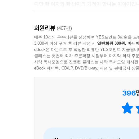
다만 한 여자와 한 남자의 기척이 만나는 이야기입니
여기, 한 여자의 이야기
회원리뷰
그것이 다시 왔어.
(407건)
어떤 원인도 전조도 없이, 여자는 말語을 잃는다. 
매주 10건의 우수리뷰를 선정하여 YES포인트 3만원을 드
3,000원 이상 구매 후 리뷰 작성 시
일반회원 300원, 마니아
낯선 외국어였던 한 개의 불어 단어였다. 시간은 다
eBook은 다운로드 후 작성한 리뷰만 YES포인트 지급됩니
후, 일상의 모든 것들을 다 놓을 수밖에 없었던 여
클래스는 첫번째 회차 주문확정 시점부터 마지막 회차 주문
서로의 앞에 침묵을 놓고 더듬더듬 대화한다.
사락 독서모임으로 진행된 클래스는 사락 독서모임 게시판
eBook 페이백, CD/LP, DVD/Blu-ray, 패션 및 판매금
그리고, 여기, 또 한 남자의 이야기
시간이 더 흐르면…… 내가 볼 수 있는 건 오직 꿈
396
가족들을 모두 독일에 두고 십수 년 만에 혼자 한국
가까워오지만 아마 일이 년쯤은 더 볼 수 있을지 모
단단한 침묵과 마주하자 두려움을 느낀다. 살아 
어스름이 완전한 밤으로 이어지는 걸까.
이 소설을 읽는 일은, 어쩌면 한 장의 사진을 오래