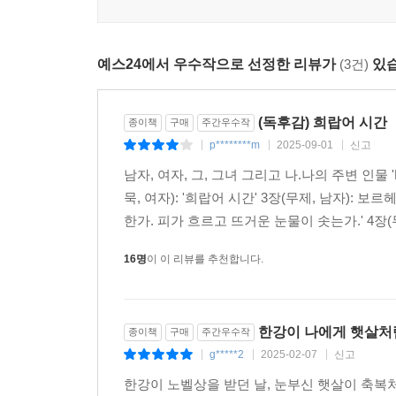
떠오르는 그 기미와 흔적들은 어두운 암실, 정
이야기를 만들어낸다. 그리고 그것은 과거의 시간과
시간이란 무엇인가요? 지금 내 앞에 있는 당신을 찍
예스24에서 우수작으로 선정한 리뷰가
(3건)
있습
지금 이 순간으로 돌아옵니다. (……) 사진은 
마법이지요. _필립 퍼키스, 『필립 퍼키스와의 대
(독후감) 희랍어 시간
종이책
구매
주간우수작
그 어떤 사진이라도, 만약 그것을 위하여 적절한 맥
p********m
2025-09-01
신고
|
|
|
수 있는 그 맥락은 보다 완전한 것이 된다.
남자, 여자, 그, 그녀 그리고 나.나의 주변 인물 'R
그러한 맥락은 시간 속에서 그 사진을 대신하게 
묵, 여자): '희랍어 시간' 3장(무제, 남자): 
서술된 시간은 그것이 사회적 기억과 사회적 행위
한가. 피가 흐르고 뜨거운 눈물이 솟는가.' 4장(무
하는 기억의 과정을 존중해야 할 필요가 있다.
_존 버거, 『본다는 것의 의미』
16명
이 이 리뷰를 추천합니다.
사진을 현상하고 인화하는 암실에서 가장 중요한 것
새어들어가게 되면 사진은 하얗게 바래어지고, 암등의
한강이 나에게 햇살처
종이책
구매
주간우수작
사진이 완전히 마른 후에야, 인화가 제대로 되었는지 
g*****2
2025-02-07
신고
|
|
|
빛과 어둠과 시간이 만들어낸 예술. 그것이 사진이라