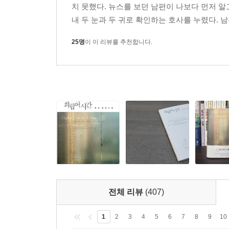
한강이 노벨상을 받던 날, 눈부신 햇살이 축복
명암으로만 완성되는 한 장의 흑백사진이다. “오직 흑과
치 못했다. 뉴스를 보던 남편이 나보다 먼저 
내 두 눈과 두 귀로 확인하는 호사를 누렸다. 남
지구상에 존재하는 가장 오래되고 단단한 문자인 
결이 곱고 단단하다. 목수이며 사진작가인 서영기
25명
이 이 리뷰를 추천합니다.
정신적으로 집중하게 된다. 사진은 세계에 대한 내
없어진다.”(월간 사진, 2011.11)
한강의 경우, 그리고 이 소설 『희랍어 시간』의 
언어로, 문장 그 자체로 세계를 보고 느끼고 표현하
있는.
이 소설과 함께, 우리는 이미 오래전에 존재하던 것들
어떤 한 장면을 목격하게 될 것이다.
전체 리뷰
(407)