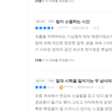
25명
이 이 리뷰를 추천합니다.
빛이 소멸하는 시간
종이책
구매
s*****l
2016-05-21
신고
|
|
|
외출을 자제하라는 기상청의 예보 때문이었는지
창에 의해 차단된 완전한 침묵. 밝음 속에 스
가 사라진 정적의 공간 속으로 한가로운 햇살만
19명
이 이 리뷰를 추천합니다.
말과 시력을 잃어가는 두 남녀의
종이책
구매
i*****n
2020-03-14
신고
|
|
|
요즘 계속해서 한강의 소설들을 읽고 있다.몇 
궁금증이 들기도 했다.그리고 까마득하게 잊었다