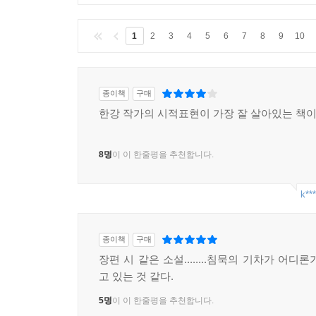
클린봇
이 부적절한 글을 감지 중입니다.
1
2
3
4
5
6
7
8
9
10
종이책
구매
한강 작가의 시적표현이 가장 잘 살아있는 책이
8명
이 이 한줄평을 추천합니다.
k***
종이책
구매
장편 시 같은 소설........침묵의 기차가 어디
고 있는 것 같다.