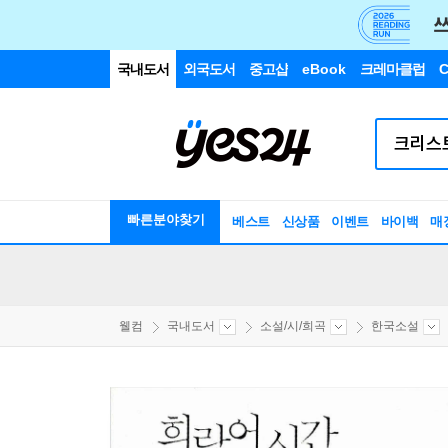
국내도서
외국도서
중고샵
eBook
크레마클럽
C
빠른분야찾기
베스트
신상품
이벤트
바이백
매
웰컴
국내도서
소설/시/희곡
한국소설