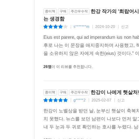
1
2
3
4
5
6
7
8
9
10
한강 작가의 ‘희랍어시간
종이책
구매
주간우수작
는 생경함
s*******m
2024-10-20
신고
|
|
|
Eius est parere, qui ad imperandum
후로 나는 이 문장을 애지중지하며 사용했고, 책
을 소유하지 않은 자에게 속한(eius) 것이다.” 
26명
이 이 리뷰를 추천합니다.
한강이 나에게 햇살처
종이책
구매
주간우수작
g*****2
2025-02-07
신고
|
|
|
한강이 노벨상을 받던 날, 눈부신 햇살이 축복
치 못했다. 뉴스를 보던 남편이 나보다 먼저 
내 두 눈과 두 귀로 확인하는 호사를 누렸다. 남