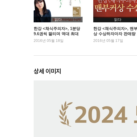
읽다
읽다
한강 <채식주의자>, 1분당
한강 <채식주의자>, 맨
9.6권씩 팔리며 역대 최대
상 수상하자마자 판매량 
속도
배 뛰어
2016년 05월 18일
2016년 05월 17일
상세 이미지