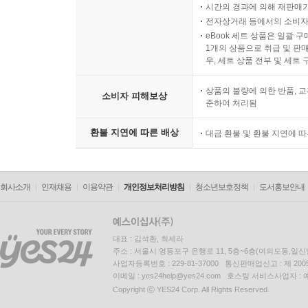
LP상품의 재생 불량 원인이 기
시간의 경과에 의해 재판매가
전자상거래 등에서의 소비자
eBook 세트 상품은 일괄 
1개의 상품으로 취급 및 판매
우, 세트 상품 전부 및 세트
상품의 불량에 의한 반품, 교
소비자 피해보상
준하여 처리됨
환불 지연에 따른 배상
대금 환불 및 환불 지연에 
회사소개
인재채용
이용약관
개인정보처리방침
청소년보호정책
도서홍보안내
대표 : 김석환, 최세라
주소 : 서울시 영등포구 은행로 11, 5층~6층(여의도동,일신
사업자등록번호 : 229-81-37000 통신판매업신고 : 제 200
이메일 : yes24help@yes24.com 호스팅 서비스사업자 :
Copyright ⓒ YES24 Corp. All Rights Reserved.