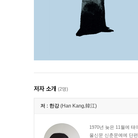
저자 소개
(2명)
저 :
한강
(Han Kang,韓江)
1970년 늦은 11월에
울신문 신춘문예에 단편