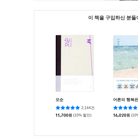
이 책을 구입하신 분
모순
어른의 행복은
2,144건
11,700
원
(10% 할인)
16,020
원
(10