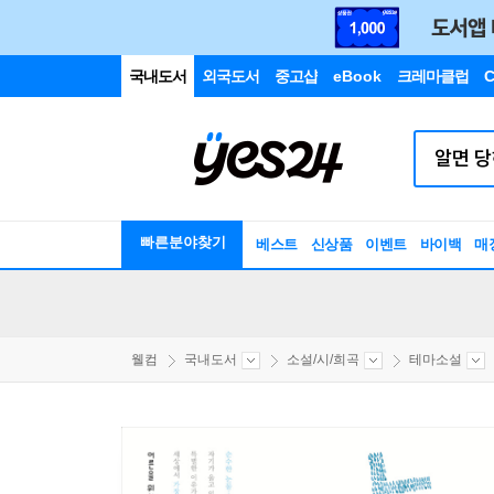
국내도서
외국도서
중고샵
eBook
크레마클럽
C
빠른분야찾기
베스트
신상품
이벤트
바이백
매
웰컴
국내도서
소설/시/희곡
테마소설