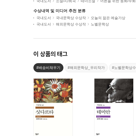
국내도서
소설/시/희곡
테마소설
어른을 위한 동화/우화
수상내역 및 미디어 추천 분류
국내도서
국내문학상 수상작
오늘의 젊은 예술가상
국내도서
해외문학상 수상작
노벨문학상
이 상품의 태그
#배송비채우기
#해외문학상_우리작가
#노벨문학상