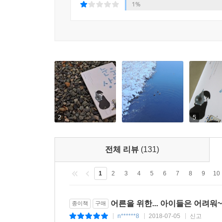
0%
1%
2
5
전체 리뷰
(131)
1
2
3
4
5
6
7
8
9
10
어른을 위한... 아이들은 어려워~
종이책
구매