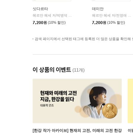
싯다르타
데미안
헤르만 헤세 저/박병덕 역
민음사
헤르만 헤세 저/전영애 역
|
|
7,200
원
(10% 할인)
7,200
원
(10% 할인)
검색 페이지에서 선택된 태그에 등록된 더 많은 상품을 확인해 
이 상품의 이벤트
(11개)
[한강 작가 아카이브] 현재의 고전, 미래의 고전 한강
이