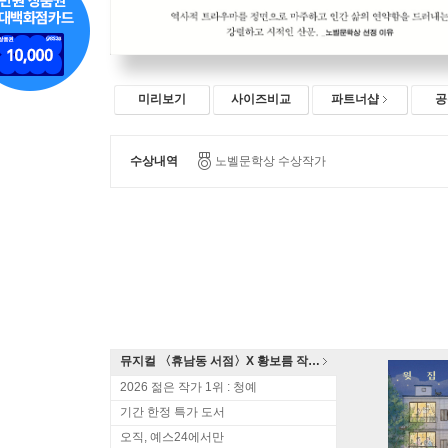
미리보기
사이즈비교
파트너샵
공
수상내역
노벨문학상 수상작가
뮤지컬 〈휴남동 서점〉X 황보름 작가 북토크
2026 젊은 작가 1위 : 청예
기간 한정 특가 도서
오직, 예스24에서만