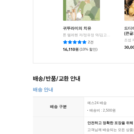
귀뚜라미의 치유
드디어
(큰글
톤 텔레헨 저/정유정 역/김고둥 그림
arte(
|
조셉 
2건
30,0
16,110
원
(10% 할인)
배송/반품/교환 안내
배송 안내
예스24 배송
배송 구분
배송비 : 2,500원
안전하고 정확한 포장을 위해 