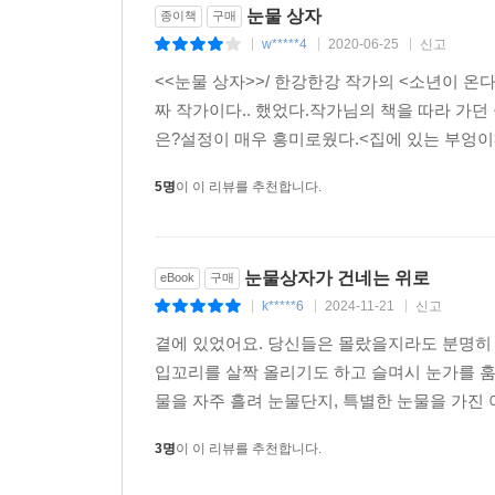
눈물 상자
종이책
구매
w*****4
2020-06-25
신고
|
|
|
<<눈물 상자>>/ 한강한강 작가의 <소년이 온다
짜 작가이다.. 했었다.작가님의 책을 따라 가던
은?설정이 매우 흥미로웠다.<집에 있는 부엉이>
5명
이 이 리뷰를 추천합니다.
눈물상자가 건네는 위로
eBook
구매
k*****6
2024-11-21
신고
|
|
|
곁에 있었어요. 당신들은 몰랐을지라도 분명히
입꼬리를 살짝 올리기도 하고 슬며시 눈가를 훔
물을 자주 흘려 눈물단지, 특별한 눈물을 가진 
3명
이 이 리뷰를 추천합니다.