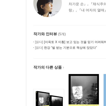
차가운 손』, 『채식주의
랑』, 『내 여자의 열매
작가와 인터뷰
(5개)
[읽다]
[이옥토 X 이훤] 보고 있는 것을 믿기 어려워
[읽다]
한강 “벌 받는 기분으로 책상에 앉았다”
작가의 다른 상품