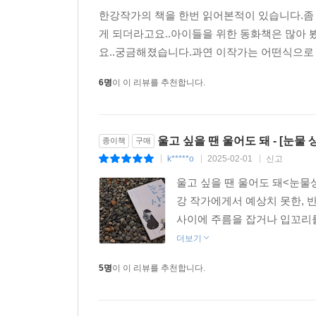
n******8
2018-07-05
신고
|
|
|
한강작가의 책을 한번 읽어본적이 있습니다.좀 
게 되더라고요..아이들을 위한 동화책은 많아 
요..궁금해졌습니다.과연 이작가는 어떤식으로
6명
이 이 리뷰를 추천합니다.
울고 싶을 땐 울어도 돼 - [눈물 
종이책
구매
k*****o
2025-02-01
신고
|
|
|
울고 싶을 땐 울어도 돼<눈물상자
강 작가에게서 예상치 못한, 
사이에 주름을 잡거나 입꼬리를
더보기
5명
이 이 리뷰를 추천합니다.