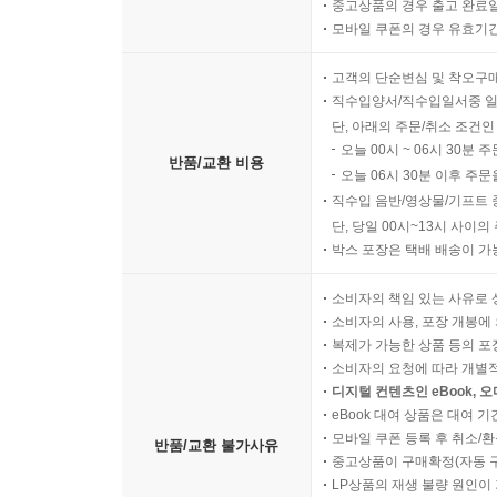
디지털 콘텐츠인 eBook의 
반품/교환 가능기간
중고상품의 경우 출고 완료일
모바일 쿠폰의 경우 유효기간(
고객의 단순변심 및 착오구
직수입양서/직수입일서중 일
단, 아래의 주문/취소 조건인
오늘 00시 ~ 06시 30분 
반품/교환 비용
오늘 06시 30분 이후 주문
직수입 음반/영상물/기프트 
단, 당일 00시~13시 사이
박스 포장은 택배 배송이 가
소비자의 책임 있는 사유로 
소비자의 사용, 포장 개봉에 
복제가 가능한 상품 등의 포장을 
소비자의 요청에 따라 개별
디지털 컨텐츠인 eBook, 
eBook 대여 상품은 대여 기
모바일 쿠폰 등록 후 취소/환
반품/교환 불가사유
중고상품이 구매확정(자동 