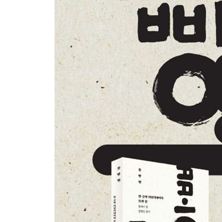
흠 흑 흥 - 들이마시다
박 벅 북 쪽 쭉 찍
- 긁다·문대다·찢다
콕 쿡 - 찌르다·박다·찍다
쏙 쑥 - 들어가거나 내밀다
올라가거나 내려가다
솨 쏴 쌩 씽 - 스치다 · 밀려오다
핑 푱 휙 확 - 빠르게 움직이다
팩 픽 - 쓰러지다
착 척 축 - 달라붙다·늘어지다
딱 떡 짝 쩍 - 벌어지다·들러붙다
5장 순환의 말
앙 왕 - 울다
깽 끙 낑 캥 - 아픈 소리를 내다
뚜 부 뛰 빵 - 나팔이 울리다