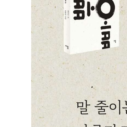
꽝 쾅 땅 탕 - 크게 울리다
꽹 땡 - 치다·두드리다
봉 빵 펑 - 뚫리다·터지다
와 왁 우 - 여럿이 몰리다
앵 웬 윙 잉 - 날아가다
뱅 팽 횡 휭 - 돌다
빙 핑 - 글썽하다
해 헤 - 웃다
6장 정지의 말
꼭 꽉 꾹 - 누르다·숨다
컥 헉 - 막히다
텅 - 비다
쓱 뿅 - 사라지다
닫는 글