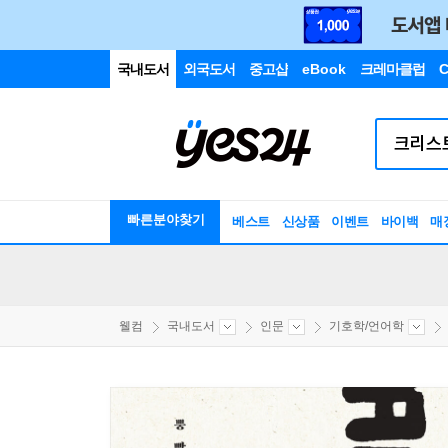
국내도서
외국도서
중고샵
eBook
크레마클럽
C
빠른분야찾기
베스트
신상품
이벤트
바이백
매
웰컴
국내도서
인문
기호학/언어학