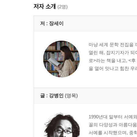
저자 소개
(2명)
저 :
장세이
마냥 세계 문학 전집을 
열린 해, 잡지기자가 되어
로>라는 책을 내고, <후
을 열어 맛나고 힘찬 우
글 :
강병인
(영목)
1990년대 말부터 서예
꼴의 다양성과 아름다움
서예를 시작했으며, 중