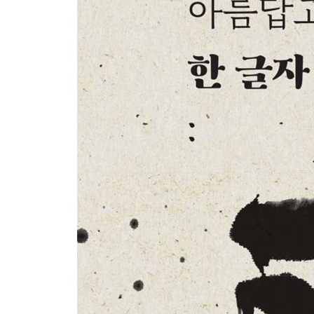
〈뿡빵뻥〉의 글씨를 쓰며
‘뜻이 담길 꼴을 그리다’