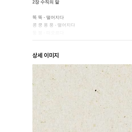
2장 수직의 말
똑 뚝 - 떨어지다
콩 쿵 퐁 풍 - 떨어지다
둥 붕 - 떠오르다
3장 사선의 말
상세 이미지
삭 싹 - 베다
깩 끽 빽 삑 - 소리치다
쨍 - 내리쬐다
4장 사방의 말
꺽 끅 - 트림하다
캭 퉤 - 내뱉다
꿱 웩 - 토하다