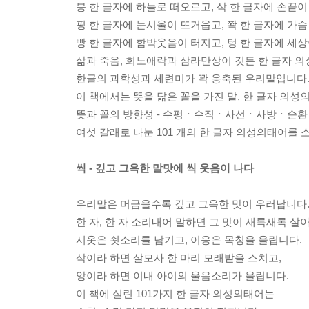
붕 한 글자에 하늘로 떠오르고, 삭 한 글자에 손끝이
핑 한 글자에 눈시울이 뜨거웁고, 쫙 한 글자에 가슴
빵 한 글자에 함박웃음이 터지고, 텅 한 글자에 세
삶과 죽음, 희노애락과 삼라만상이 깃든 한 글자 
한글의 과학성과 세련미가 꽉 응축된 우리말입니다
이 책에서는 뜻을 닮은 꼴을 가진 말, 한 글자 의
뜻과 꼴의 방향성 - 수평ㆍ수직ㆍ사선ㆍ사방ㆍ순
여섯 갈래로 나눈 101 개의 한 글자 의성의태어를 
씩 - 깊고 그윽한 말맛에 씩 웃음이 나다
우리말은 머금을수록 깊고 그윽한 맛이 우러납니다
한 자, 한 자 소리내어 말하면 그 맛이 새록새록 살
시옷은 쇳소리를 남기고, 이응은 목청을 울립니다.
삭이라 하면 살모사 한 마리 모래밭을 스치고,
앙이라 하면 이내 아이의 울음소리가 울립니다.
이 책에 실린 101가지 한 글자 의성의태어는