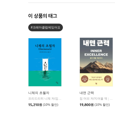
이 상품의 태그
#크레마클럽에있어요
니체의 초월자
내면 근력
프리드리히 니체 저/김철 편역
히읏
짐 머피 저/지여울 역
윌북(
|
|
15,210
원
(10% 할인)
19,800
원
(10% 할인)