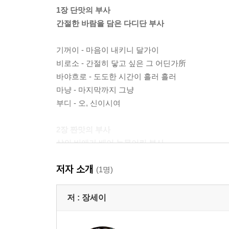
1장 단맛의 부사
간절한 바람을 담은 다디단 부사
기꺼이 - 마음이 내키니 달가이
비로소 - 간절히 닿고 싶은 그 어딘가所
바야흐로 - 도도한 시간이 흘러 흘러
마냥 - 마지막까지 그냥
부디 - 오, 신이시여
2장 짠맛의 부사
삶의 비애가 배어 눈물어린 부사
저자 소개
어이 - 응어리진 눈물이
(1명)
이토록 - 이슬을 토하도록
오롯이 - 온전하여 고독하니
저 :
장세이
애달피 - 애처로이 매달린 피
아스라이 - 별처럼 아득히