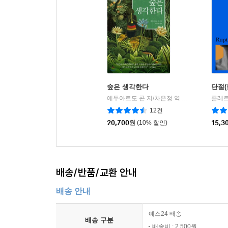
숲은 생각한다
단절(
에두아르도 콘 저/차은정 역
사월의책
클레르
|
12건
20,700
원
(10% 할인)
15,3
배송/반품/교환 안내
배송 안내
예스24 배송
배송 구분
배송비 : 2,500원