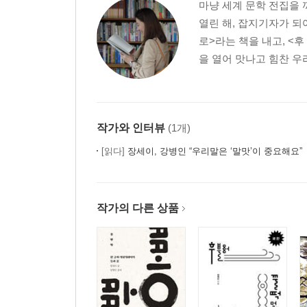
마냥 세계 문학 전집을 
열린 해, 잡지기자가 되어
3장 신맛의 부사
로>라는 책을 내고, <후
일상의 흐름을 바꾸는 청량한 부사
을 열어 맛나고 힘찬 우
자칫 - 평균대에서 삐끗한 순간
새삼 - 잠잠한 마음을 새로이
이따금 - 반박음질한 새삼
작가와 인터뷰
(1개)
불현 듯 - 번쩍 하고 빛나는 순간
사뭇 - 아주 달라 너무 좋아
[읽다]
장세이, 강병인 “우리말은 ‘말맛’이 중요해요”
4장 쓴맛의 부사
고난에 맞서는 쓰디쓴 부사
작가의 다른 상품
차마 - 마음과 달리 발길이
굳이 - 꼭 그래야만 했니
겨우 - 그것밖에? 그거라도!
도무지 - 숨 쉴 수 없어