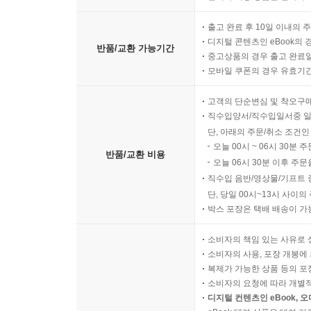
출고 완료 후 10일 이내의 
디지털 콘텐츠인 eBook의 
반품/교환 가능기간
중고상품의 경우 출고 완료일
모바일 쿠폰의 경우 유효기간(
고객의 단순변심 및 착오구
직수입양서/직수입일서중 일
단, 아래의 주문/취소 조건인
오늘 00시 ~ 06시 30분 
반품/교환 비용
오늘 06시 30분 이후 주문
직수입 음반/영상물/기프트 
단, 당일 00시~13시 사이
박스 포장은 택배 배송이 가
소비자의 책임 있는 사유로 
소비자의 사용, 포장 개봉에 
복제가 가능한 상품 등의 포장을 
소비자의 요청에 따라 개별
디지털 컨텐츠인 eBook, 