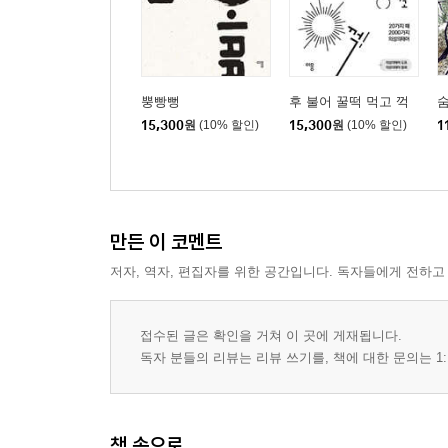
차라리 - 어쩌란 말이냐
5장 물맛의 부사
만물을 보듬은 물같은 부사
뿡빵뻥
후 불어 꿀떡 먹고 꺽
숨
15,300
원
(10% 할인)
15,300
원
(10% 할인)
1
모름지기 - 모르면 아니 되기
웅숭깊이 - 큰물의 테두리
고즈넉이 - 넋을 놓고
두루 - 온 땅에 평화를
만든 이 코멘트
고이 - 꽃이
저자, 역자, 편집자를 위한 공간입니다. 독자들에게 전하고
접수된 글은 확인을 거쳐 이 곳에 게재됩니다.
독자 분들의 리뷰는 리뷰 쓰기를, 책에 대한 문의는 1:
책 속으로