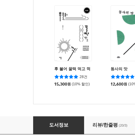
후 불어 꿀떡 먹고 꺽
동사의 맛
28건
15,300
원
(10% 할인)
12,600
원
(10
맛난 부사
도서정보
리뷰/한줄평
(20/3)