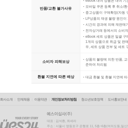
eBook 대여 상품은 대여 기
모바일 쿠폰 등록 후 취소/환
반품/교환 불가사유
중고상품이 구매확정(자동 
LP상품의 재생 불량 원인이 기
시간의 경과에 의해 재판매가
전자상거래 등에서의 소비자
eBook 세트 상품은 일괄 
1개의 상품으로 취급 및 판매
우, 세트 상품 전부 및 세트
상품의 불량에 의한 반품, 교
소비자 피해보상
준하여 처리됨
환불 지연에 따른 배상
대금 환불 및 환불 지연에 
회사소개
인재채용
이용약관
개인정보처리방침
청소년보호정책
도서홍보안내
대표 : 김석환, 최세라
주소 : 서울시 영등포구 은행로 11, 5층~6층(여의도동,일신