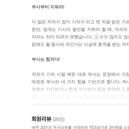
기어이 품은 기꺼이
부사부터 지워라!
영영 달 줄만 알았던 기꺼이인데 어떤 안간힘, '기어
번 거하게 살 테니 자서전을 대신 써달라거나 수일
이 말은 저자가 잡지 기자가 되고 맨 처음 받은 가
없다. 그 부탁이 청을 넘어 간청에 이르고, 그 간
문단, 많게는 기사의 절반을 지워야 할 때, 저자
저자는 차마 따르지 못했습니다. 그 수가 많지도 
'기어기'가 스민 기꺼이의 흔적은 일상의 곳곳에 자
없애도 될 품사라 여긴다는 사실에 충격을 받는 저자
스티안 짐머만, 7일 자가 격리 기꺼이 감수'나 우
하는 기꺼이에도 희생이 깃들어 있다. 은둔형 외톨이
부사는 힘차다!
민간인이 그저 기쁜 마음으로 기초 군사 훈련에 참
희, 민방위가 되는 위험을 감수하더라도 나라를 지키
저자가 기자 시절 배운 대로 부사는 문장에서 가장
매료된 부사의 네 가지 힘을 기반으로 합니다. 하나
이처럼 기꺼이와 비슷한 뜻의 '즐거이'나 '흐뭇이'
명확히 지시하거나 한계 짓기보다 문장 전체에 그 힘
이기보다는 이윽고 맞이할 더 큰 기쁨을 위해 어떠
알리고, '바야흐로'는 긴 과거를 네 음절에 품은 채
꺼이 감수하는 희생은 누군가의 강요나 외부의 압박
디 검은 몸이었으나 붉은 온기를 전하 고 하얗게 사
둘, 덧붙이는 힘! 부사는 어떠한 상태나 상황, 또
콤쌉싸름한 인생의 맛이 난다.
회원리뷰
깊이와 너비를 유연하게 배가시킵니다. 이를테면 '기쁘
(20건)
서술어 앞에 부사를 더하면 기쁜 감정의 정도와 빈도
---「1장 단맛의 부사 / 기꺼이 ‘마음이 내키니 달가이’」중
매주 10건의 우수리뷰를 선정하여 YES포인트 3만원을 드