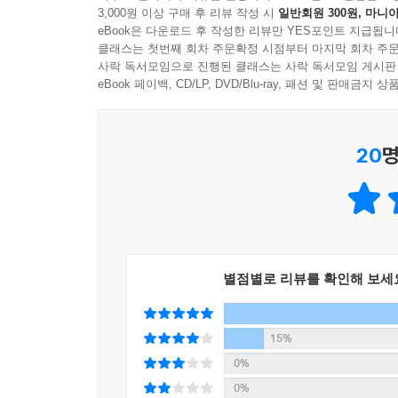
3,000원 이상 구매 후 리뷰 작성 시
일반회원 300원, 마니아
눈앞에 장대한 광경을 펼칩니다. '아스라이'를 떠
eBook은 다운로드 후 작성한 리뷰만 YES포인트 지급됩니
가마솥에 끓인 숭늉 한 그릇이 개다리소반에 차려집니
클래스는 첫번째 회차 주문확정 시점부터 마지막 회차 주문
사락 독서모임으로 진행된 클래스는 사락 독서모임 게시판
넷, 아름다운 힘! 이 책에 소개하는 부사는 모두
eBook 페이백, CD/LP, DVD/Blu-ray, 패션 및 판매금
아름다움이 담뿍 배인 부사는 아껴 발음하면 마치 
아름답습니다. '오롯이', '사뭇', '고즈넉이' 같은
20
명
부사는 맛있다!
이 책에는 네 가지 부사의 힘을 보다 친숙하게 받아
스물 다섯 개의 단어를 실었습니다. 1장 단맛의 
짓게 만드는 부사, 간절한 바람이 이루어졌거나 앞
별점별로 리뷰를 확인해 보세
2장 짠맛의 부사에는 어이·이토록·오롯이·애달피·아
맛, 서글프고 애달프고 안타까운 맛의 부사를 소개
15%
맛을 지우고 새로운 기운을 부르는 부사, 자칫·새
0%
0%