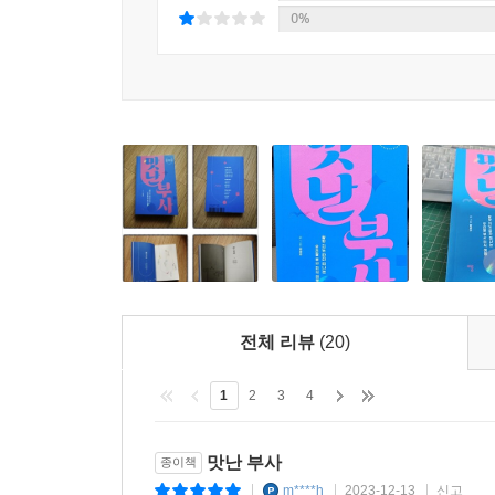
4장 쓴맛의 부사에는 차마·굳이·겨우·도무지·차라리
0%
딛고 도약하는 말입니다. 5장 물맛의 부사는 널리 
·고즈넉이·두루·고이의 세계로 들어가보았습니다.
저자는 독자가 맛난 부사를 이해하는 데 도움이 되
책이 오래도록 잊고 지낸 말맛, 그중에서도 부사의 
되기를 바립니다.
*이 책은 한국출판문화산업진흥원 2022년 우수출
전체 리뷰
(20)
1
2
3
4
맛난 부사
종이책
m****h
2023-12-13
신고
|
|
|