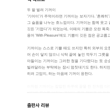
두 팔 벌려 기꺼이
'기어이'가 주먹이라면 기꺼이는 보자기다. '흔쾌히
그 슬픔을 나누는 흐느낌이다. 기꺼이는 함께 웃고 같
깃든 '기껍다'가 되었는데, 이때의 기쁨은 모란 폭
용어 'With Pleasure'에도 기쁨이 깃든 점은 공교
기꺼이는 스스로 기쁠 때도 쓰지만 특히 외부의 요청
어 손이 닿지 않으니 식탁 끝에 놓인 깍두기 그릇
아들이는 기꺼이는 그러한 청을 기다렸다는 듯 순
빌려달라는 부탁에는 잠시 멈칫대기도 한다. 하지만
히려 고맙지, 하는 마음에 기꺼이 응한다.
이처럼 기꺼이는 칼칼한 하루에 꿀물 한 잔처럼 다
비단에 꽃수를 더하는 격이다. 투명 쟁반을 받 쳐
외치면 너나없이 기쁨에 겨워 기꺼워진다.
출판사 리뷰