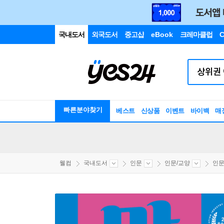
국내도서
외국도서
중고샵
eBook
크레마클럽
C
빠른분야찾기
베스트
신상품
이벤트
바이백
매
웰컴
국내도서
인문
인문/교양
인