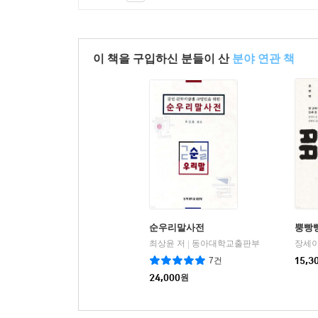
이 책을 구입하신 분들이 산
분야 연관 책
순우리말사전
뿡빵
최상윤 저
동아대학교출판부
장세이
|
7건
15,3
24,000
원