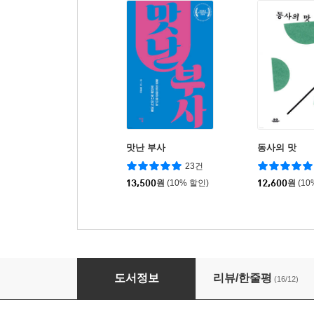
맛난 부사
동사의 맛
23건
13,500
원
(10% 할인)
12,600
원
(10
후 불어 꿀떡 먹고 꺽
도서정보
리뷰/한줄평
(16/12)