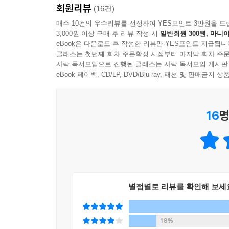
---「4장 기후 - 바람이 불 때」중에서
회원리뷰
재미난 의성의태어를 매개로 우리말의 아름다움과 
(16건)
매주 10건의 우수리뷰를 선정하여 YES포인트 3만원을 드
의성의태어는 소리와 모양의 겉만을 흉내 내고 시늉하
3,000원 이상 구매 후 리뷰 작성 시
일반회원 300원, 마니아
의성의태어라는 용어를 어렵게 만든 한자, 의(擬)에도
eBook은 다운로드 후 작성한 리뷰만 YES포인트 지급됩니
면 보다 적당하겠다.
클래스는 첫번째 회차 주문확정 시점부터 마지막 회차 주문
사락 독서모임으로 진행된 클래스는 사락 독서모임 게시판
eBook 페이백, CD/LP, DVD/Blu-ray, 패션 및 판매금
---「맺음말 - 아름답고, 쓸모 있기를」중에서
16
명
별점별로 리뷰를 확인해 보세
18%