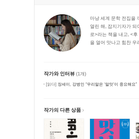
화날 때 / 싸우다 정든다
신날 때 / 제1회 신명제
마냥 세계 문학 전집을 
설렐 때 / 단풍이 붉은 이유
열린 해, 잡지기자가 되어
로>라는 책을 내고, <후
3장 형태
을 열어 맛나고 힘찬 우
(때 / 의성의태어 동화)
양을 나타낼 때 / 두 산
작가와 인터뷰
(1개)
속도를 나타낼 때 / 우두커니
모양을 나타낼 때 / 서산과 동해
[읽다]
장세이, 강병인 “우리말은 ‘말맛’이 중요해요”
질감을 나타낼 때 / 고슴도치의 털
색감을 나타낼 때 / 사신과 할망
작가의 다른 상품
4장 관용어
(때 / 의성의태어 동화)