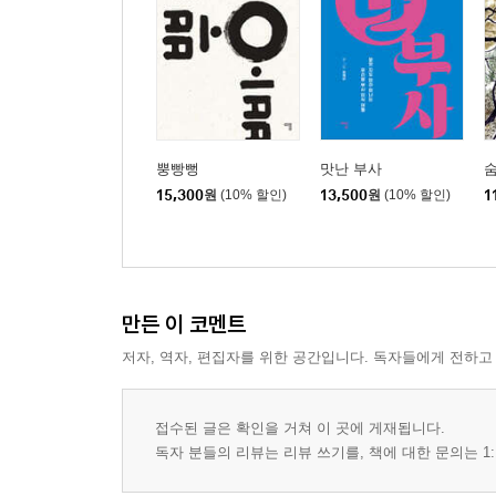
해와 달, 별이 뜰 때 / 내 곁의 새
바람이 불 때 / 여행자
구름이 피어날 때 / 변신
비가 내릴 때 / 맑은 날 내릴래
눈이 내릴 때 / 물 녹이는 불
뿡빵뻥
맛난 부사
숨
15,300
원
(10% 할인)
13,500
원
(10% 할인)
1
맺음말 아름답고, 쓸모 있기를
만든 이 코멘트
저자, 역자, 편집자를 위한 공간입니다. 독자들에게 전하고
접수된 글은 확인을 거쳐 이 곳에 게재됩니다.
독자 분들의 리뷰는 리뷰 쓰기를, 책에 대한 문의는 1: