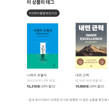
이 상품의 태그
#크레마클럽에있어요
니체의 초월자
내면 근력
프리드리히 니체 저/김철 편역
히읏
짐 머피 저/지여울 역
윌북(
|
|
15,210
원
(10% 할인)
19,800
원
(10% 할인)
검색 페이지에서 선택된 태그에 등록된 더 많은 상품을 확인해 