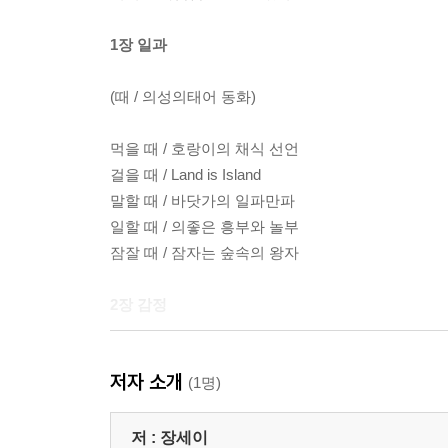
1장 일과
(때 / 의성의태어 동화)
먹을 때 / 호랑이의 채식 선언
걸을 때 / Land is Island
말할 때 / 바닷가의 일파만파
일할 때 / 의좋은 흥부와 놀부
잠잘 때 / 잠자는 숲속의 왕자
2장 감정
(때 / 의성의태어 동화)
저자 소개
(1명)
기쁠 때 / 세상에서 가장 아름다운 꽃
슬플 때 / 눈물 없던 세상
저 :
장세이