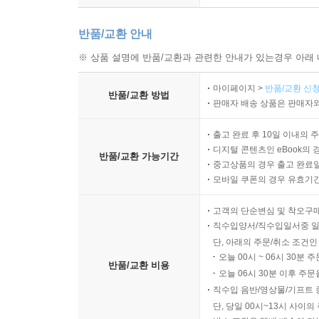
반품/교환 안내
※ 상품 설명에 반품/교환과 관련한 안내가 있는경우 아래 
마이페이지 >
반품/교환 신청
반품/교환 방법
판매자 배송 상품은 판매자와
출고 완료 후 10일 이내의 
디지털 콘텐츠인 eBook의 
반품/교환 가능기간
중고상품의 경우 출고 완료일
모바일 쿠폰의 경우 유효기간(
고객의 단순변심 및 착오구
직수입양서/직수입일서중 일
단, 아래의 주문/취소 조건인
오늘 00시 ~ 06시 30분 
반품/교환 비용
오늘 06시 30분 이후 주문
직수입 음반/영상물/기프트 
단, 당일 00시~13시 사이