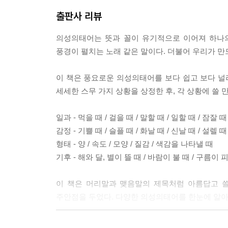
는 휘청휘청 걸었습니다. 배고픈 사자는 허정허정,
출판사 리뷰
니다.
---「1장 일과 - 걸을 때 - 의성의태어 동화 ‘Land is 
의성의태어는 뜻과 꼴이 유기적으로 이어져 하나의
풍경이 펼치는 노래 같은 말이다. 더불어 우리가 
입을 거의 안 벌리거나 조금 벌리고 웃는 웃음을 담
가 각각의 단어를 구분 짓는 중요한 기준이다. 태도가 
이 책은 풍요로운 의성의태어를 보다 쉽고 보다 널리 
글 · 성글, 싱글벙글은 정다운 웃음, 방글 · 벙글 
세세한 스무 가지 상황을 상정한 후, 각 상황에 쓸
답다. 보드랍게 웃는 방그레 · 방실, 살짝 한 번 웃
---「2장 감정 - 웃을 때」중에서
일과 - 먹을 때 / 걸을 때 / 말할 때 / 일할 때 / 잠잘 때
감정 - 기쁠 때 / 슬플 때 / 화날 때 / 신날 때 / 설렐 때
홀랑 · 홀라당, 훌렁 · 훌러덩, 홀딱과 닮은 말로 
형태 - 양 / 속도 / 모양 / 질감 / 색감을 나타낼 때
은 잘 하지 않는다. 훌쩍과 반대로 무언가 대번에 줄어
기후 - 해와 달, 별이 뜰 때 / 바람이 불 때 / 구름이 
살이 쏙 · 쑥 빠지고 혼이 쏙 · 쑥 빠진다.
---「3장 형태 - 양을 나타낼 때」중에서
이 책은 머리말과 맺음말의 제목처럼 아름답고 쓸
주안점을 두었다. 다양한 의성의태어를 한눈에 알아
횡 · 휙 · 휭 센 휘바람은 회초리 소리를 낸다. 
선조차 욍욍 · 왱왱 · 웽웽 · 잉잉 울어대고 뿌리 
우리말 출판사, 이응이라는 새 판에서 새로이 고쳐 