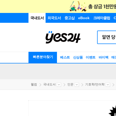
국내도서
외국도서
중고샵
eBook
크레마클럽
C
빠른분야찾기
베스트
신상품
이벤트
바이백
매
웰컴
국내도서
인문
기호학/언어학