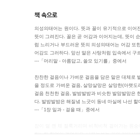
책 속으로
의성의태어는 원이다. 뜻과 꼴이 유기적으로 이어진
뜻이 그려진다. 꼴은 곧 어감과 이어지는데, 뜻이 
럼 느리거나 부드러운 뜻의 의성의태어는 어감 또한
어감도 그러하다. 앞선 말은 사탕처럼 입속에서 구르
---「머리말 - 아름답고, 쓸모 있기를」중에서
찬찬한 걸음이나 가벼운 걸음을 담은 말은 대체로 발
을 정도로 가벼운 걸음, 살망살망은 살망한(아랫도리
걸음 천천한 걸음, 발밤발밤과 비슷한 발맘발맘은 한
다. 발밤발밤은 해질녘 느긋이 동네 마실에 나선 할
---「1장 일과 - 걸을 때」중에서
잠이 덜 깬 채 절룩거리며 비척비척 걸어가는 원
릿느릿 힘없이 걸었지요. 나무늘보는 거의 기다시피 