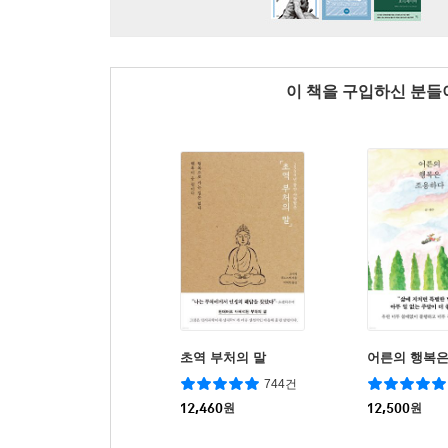
이 책을 구입하신 분
초역 부처의 말
어른의 행복은
744건
12,460
원
12,500
원