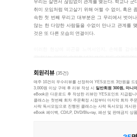
우리는 살면서 끊임없이 관계를 맺는다. 학교나 군
취미 모임처럼 먹고살기 위해 어쩔 수 없이, 혹은 
속한 첫 번째 무리고 대부분은 그 무리에서 벗어나
않는 한 다양한 사람들을 수없이 만나고 관계를 
것은 또 다른 모습의 연결이다.
이러한 현상에 피곤을 느껴서인지, 손해를 감수
끝낸다는 의미의 속어로 널리 쓰인 지도 오래되었
분위기가 조성되기도 했다. 상처받지 않는 관계, 자
회원리뷰
정도면 인간관계에서 빚어지는 스트레스가 어느 정
(35건)
매주 10건의 우수리뷰를 선정하여 YES포인트 3만원을 드
3,000원 이상 구매 후 리뷰 작성 시
일반회원 300원, 마니아
그렇다면 마음에 들지 않는 관계라면 무조건 끊어
eBook은 다운로드 후 작성한 리뷰만 YES포인트 지급됩니
전제하는 조건이 있다. “인간은 혼자서는 살 수 없
클래스는 첫번째 회차 주문확정 시점부터 마지막 회차 주문
완전하지도 않다. 나의 어떤 부분을 타인이 채워주
사락 독서모임으로 진행된 클래스는 사락 독서모임 게시판
완전한 부정이 아니라 제대로 된 관계 맺기가 필요
eBook 페이백, CD/LP, DVD/Blu-ray, 패션 및 판매금
별문제 없어 보이는 관계를 돌아보라
35
명
새로운 관계를 위한 실마리를 발견할 것이다