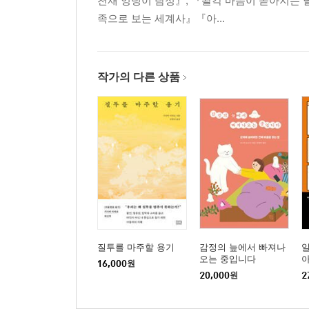
천재 엉덩이 탐정』, 『왈칵 마음이 쏟아지는 
족으로 보는 세계사』『아...
작가의 다른 상품
질투를 마주할 용기
감정의 늪에서 빠져나
오는 중입니다
16,000
원
20,000
원
2