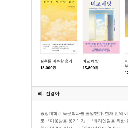
질투를 마주할 용기
비교 해방
미
부
16,000
원
15,800
원
1
역 :
전경아
중앙대학교 독문학과를 졸업했다. 현재 번역 
로 『미움받을 용기1·2』, 『유리멘탈을 위한