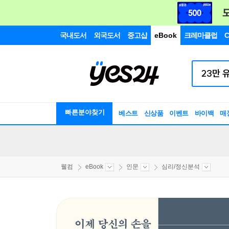
국내도서
외국도서
중고샵
eBook
크레마클럽
C
빠른분야찾기
베스트
신상품
이벤트
바이백
매
웰컴
eBook
인문
심리/정신분석