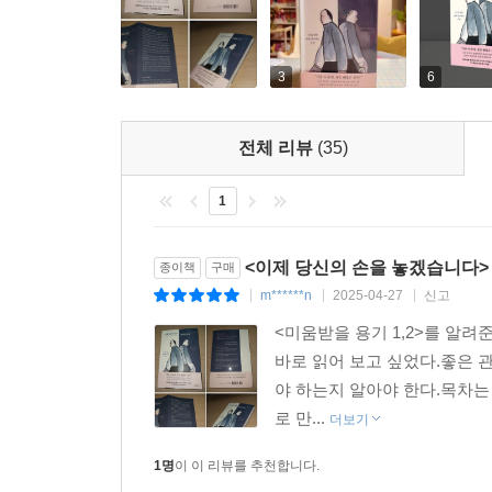
저자는 우리가 맺는 관계가 추구해야 할 방향은 
원하는 대로 다시 설계해야 한다는 것이다. 내 
3
6
아는 것, 그것이 당신의 인생을 더 나은 쪽으로 
서로를 간섭하는 부부와 연인, 칭찬과 꾸중으로 자녀
전체 리뷰
(35)
내기 어려운 경직된 조직, 국민들의 불안을 정치적
새로운 관계는 우리 삶을 완전히 다른 방향으로 이
1
<이제 당신의 손을 놓겠습니다>
종이책
구매
m******n
2025-04-27
신고
|
|
|
<미움받을 용기 1,2>를 알
바로 읽어 보고 싶었다.좋은 
야 하는지 알아야 한다.목차는
로 만...
더보기
1명
이 이 리뷰를 추천합니다.