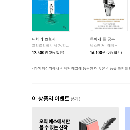
니체의 초월자
독하게 돈 공부
프리드리히 니체 저/김철 편역
히읏
박소연 저
메이븐
|
|
12,500
원
(0% 할인)
16,100
원
(0% 할인)
검색 페이지에서 선택된 태그에 등록된 더 많은 상품을 확인해 
이 상품의 이벤트
(6개)