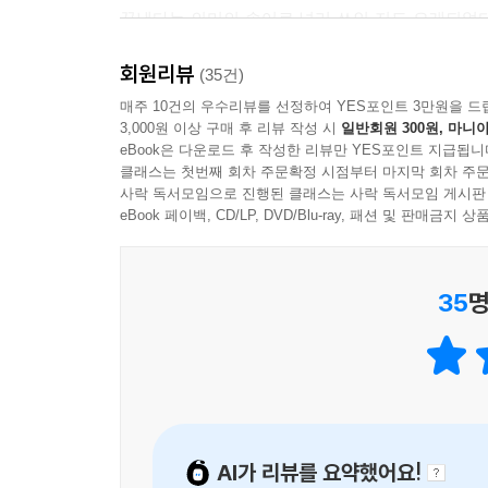
의 인생이니 당신 뜻대로 살라고 말했다. 남과 같은
끝낸다는 의미의 속어로 널리 쓰인 지도 오래되었
삶은 앞이 보이지 않아서 어떤 삶을 살게 될지 상상
분위기가 조성되기도 했다. 상처받지 않는 관계, 자
자신의 성격이나 외모가 마음에 들지 않고 다른 사
회원리뷰
정도면 인간관계에서 빚어지는 스트레스가 어느 정
(35건)
들 그것은 자기 인생이
매주 10건의 우수리뷰를 선정하여 YES포인트 3만원을 드
아니다. 그러므로 자신의 인생을 살기 위해서는 다른
3,000원 이상 구매 후 리뷰 작성 시
일반회원 300원, 마니아
그렇다면 마음에 들지 않는 관계라면 무조건 끊어
--- 「저마다의 고유한 행복」 중에서
eBook은 다운로드 후 작성한 리뷰만 YES포인트 지급됩니
전제하는 조건이 있다. “인간은 혼자서는 살 수 없
클래스는 첫번째 회차 주문확정 시점부터 마지막 회차 주문
완전하지도 않다. 나의 어떤 부분을 타인이 채워주
사락 독서모임으로 진행된 클래스는 사락 독서모임 게시판
사람은 정말로 서로를 이해할 수 있을까? 절대로 이
완전한 부정이 아니라 제대로 된 관계 맺기가 필요
eBook 페이백, CD/LP, DVD/Blu-ray, 패션 및 판매금
이해하고 있다고 생각하면 그 사람이 가깝게 느껴질지
해하지 못한다. 가까운 사이라도 모두가 똑같이 느끼
별문제 없어 보이는 관계를 돌아보라
수는 말했다. “나는 다른 사람을 이해한다는 일이 가
35
명
새로운 관계를 위한 실마리를 발견할 것이다
서는 쓸 수 없다, 타인을 이해한다는 것은 불가능하
해서는 쓸 수 없다는 걸 알고, 타인을 이해하는 것은
이 책을 통해 우리는 우리가 놓치기 쉬운 관계의 맹
--- 「타인을 이해할 수 없다는 것을 아는 일」 중에
자주 칭찬받고 있는가. 그렇다면 그 상대는 당
맞추면서도 은근히 무시하는 듯한 그들의 태도에 기
사랑이 자유를 추구하는 이유는, 속박되어 있지 않
여기에 더해 먹고 자는 일부터 학업과 교우관계까지 
뢰받지 못하고 사랑받지 못한다고 느끼게 될 터이다
AI가 리뷰를 요약했어요!
물론 그러한 부모에게도. 이렇듯 저자는 에리히 프
진다고 모리는 말했지만, 사실은 그렇지 않다. 오히