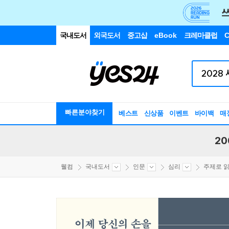
국내도서
외국도서
중고샵
eBook
크레마클럽
C
빠른분야찾기
베스트
신상품
이벤트
바이백
매
20
웰컴
국내도서
인문
심리
주제로 읽는