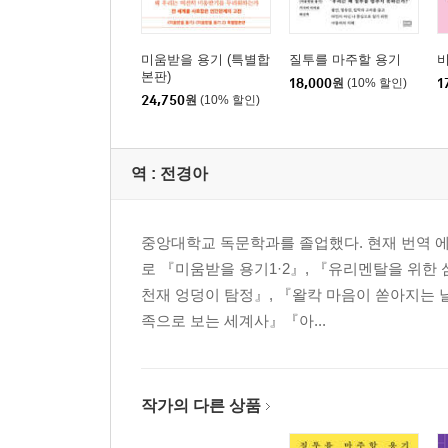
미움받을 용기 (특별합
질투를 마주할 용기
본판)
18,000
원
(10% 할인)
1
24,750
원
(10% 할인)
역 :
전경아
중앙대학교 독문학과를 졸업했다. 현재 번역 
로 『미움받을 용기1·2』, 『유리멘탈을 위한
천재 엉덩이 탐정』, 『왈칵 마음이 쏟아지는 
족으로 보는 세계사』『아...
작가의 다른 상품