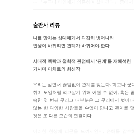
--- 「누구나 타인에게 의존하며 살아간다」 중에서
이런 관계는 한 번쯤 깨질 필요가 있다. 관계를 나
출판사 리뷰
니다. 사람과 사람이 진정으로 연결되기 위해서는 
을 수는 없다. 좋은 관계처럼 보여도 일단 관계의 본
나를 망치는 상대에게서 과감히 벗어나라
것의 의미다. 다시 말해 관계를 재검토한다는 뜻이
인생이 바뀌려면 관계가 바뀌어야 한다
관계를 구축해야 한다.
--- 「관계에 칼을 던져라」 중에서
시대적 맥락과 철학적 관점에서 ‘관계’를 재해석한
기시미 이치로의 최신작
모든 것을 의심해야 한다는 것이 에리히 프롬의 신조
한 것은 하나도 없으며 모든 것을 의심해야 한다고.
우리는 살면서 끊임없이 관계를 맺는다. 학교나 군
고 의심하는 사람이 없다면 어떻게 될까. 프롬은 
취미 모임처럼 먹고살기 위해 어쩔 수 없이, 혹은 
다. 지금 우리가 역사의 이 시점에서 비판하고 의심하
속한 첫 번째 무리고 대부분은 그 무리에서 벗어나
이 깨어 있는 것 같지만 실제로는 잠들어 있다. 자
않는 한 다양한 사람들을 수없이 만나고 관계를 
--- 「모든 것을 의심하라」 중에서
것은 또 다른 모습의 연결이다.
행복의 형태는 사람마다 다르다. 그렇다면 자신의 인
이러한 현상에 피곤을 느껴서인지, 손해를 감수