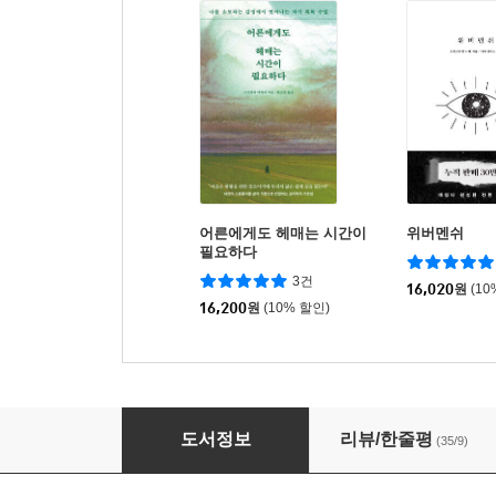
어른에게도 헤매는 시간이
위버멘쉬
필요하다
3건
16,020
원
(10
16,200
원
(10% 할인)
이제 당신의 손을 놓겠습니다
도서정보
리뷰/한줄평
(35/9)