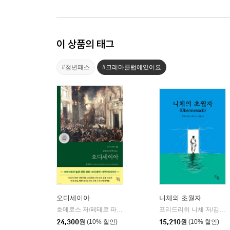
이 상품의 태그
#청년패스
#크레마클럽에있어요
오디세이아
니체의 초월자
호메로스 저/페테르 파울 루벤스 그림/박문재 역
현대지성
프리드리히 니체 저/김철 편역
|
24,300
원
(10% 할인)
15,210
원
(10% 할인)