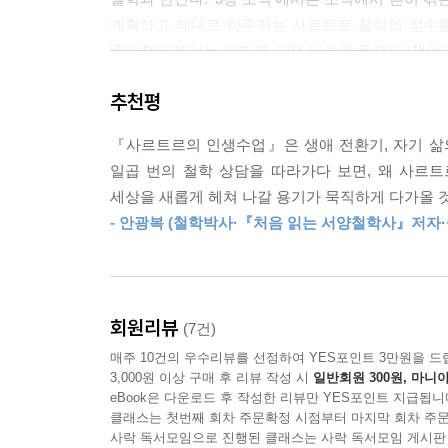
계획하고 제대로 마주하는 사르트르 철학의 정수를 
처음에는 ‘떨어질지도 몰라서’ 불안해했다면, 자유롭
‘6강 책임’에서는 어쩌면 가장 어려운 문제인 ‘책
를 근거로 사르트르는 자유롭기에 불안을 느끼는 
살펴보고, ‘완료’하며 살아가는 법을 익힐 수 있다.
--- p.181
추천평
“사실과 해석을 분리하고,
현대에는 지금 자신이 누구인지, 어떻게 하면 자기답
『사르트르의 인생수업』은 생애 전환기, 자기 삶
현재의 나에게 집중하라”
에게 이 책이 ‘자기다움은 스스로 만들어내는 것’이
일곱 번의 철학 상담을 따라가다 보면, 왜 사르트
세상을 새롭게 헤쳐 나갈 용기가 묵직하게 다가올 것
타인의 시선을 벗어나 진짜 ‘나’를 만드는
--- p.222
- 안광복 (철학박사·『처음 읽는 서양철학사』저자
사르트르 실전 철학!
사르트르 선생이 제시하는 문제 해결의 핵심은 내 눈
기억, 주관적인 판단(해석) '대자존재'를 명확히 구
회원리뷰
(7건)
때문일 때가 많다. 사르트르 선생은 "지금 실제로
매주 10건의 우수리뷰를 선정하여 YES포인트 3만원을 드
직시하라고 조언한다. 문제의 원인을 외부에서 찾
3,000원 이상 구매 후 리뷰 작성 시
일반회원 300원, 마니아
해결책을 찾을 수 있다는 것이다.
eBook은 다운로드 후 작성한 리뷰만 YES포인트 지급됩니
클래스는 첫번째 회차 주문확정 시점부터 마지막 회차 주문
사락 독서모임으로 진행된 클래스는 사락 독서모임 게시판
구체적인 상담 사례들은 깊은 공감을 이끌어낸다. 일과