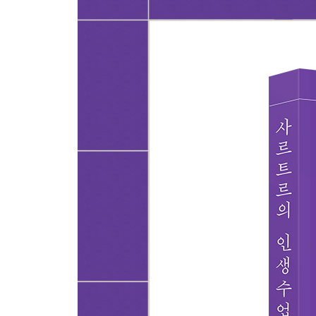
어제의 나를 미련 없이 버려라: 과거라는 굴레에서
일을 그만두고 싶습니까?
자신을 속이는 자기기만의 신호
행복해지고 싶다는 건 지금 행복하지 않다는 뜻
물질과 행복
‘Do’와 ‘Have’보다 ‘Be’를 먼저 생각하라
인생의 성과(Have)를 얻는 가장 쉬운 길
투기(投企): 계획을 앞으로 던지자
커미트먼트(Commitment): 존재방식과 진지하게 
목표를 실현하기 위한 4가지 조건
[철학자의 시선 4] 사르트르처럼 ‘지금을 살기’
5강 관계 : 타인의 판단에서 자유롭기
아직까지 못한 일을 적는다: 불안을 없애려 하지 말
‘보편적 사고’를 의심한다
윤리와 도덕은 인간에게 명령할 수 없다