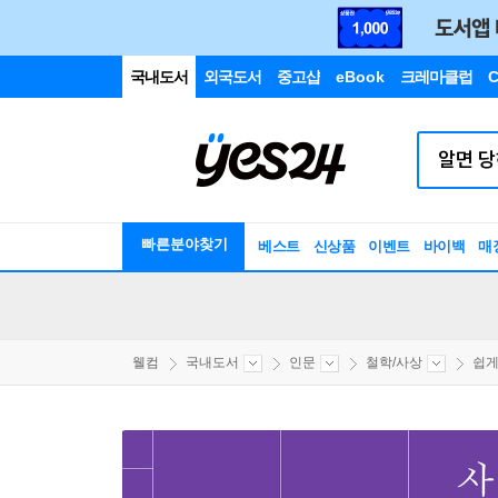
국내도서
외국도서
중고샵
eBook
크레마클럽
C
빠른분야찾기
베스트
신상품
이벤트
바이백
매
웰컴
국내도서
인문
철학/사상
쉽게 