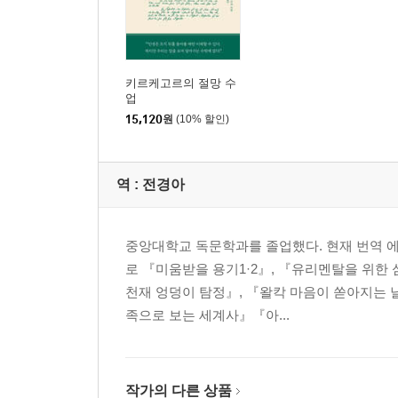
키르케고르의 절망 수
업
15,120
원
(10% 할인)
역 :
전경아
중앙대학교 독문학과를 졸업했다. 현재 번역 
로 『미움받을 용기1·2』, 『유리멘탈을 위한
천재 엉덩이 탐정』, 『왈칵 마음이 쏟아지는 
족으로 보는 세계사』『아...
작가의 다른 상품