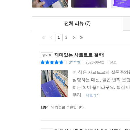
전체 리뷰
(7)
1
2
재미있는 사르트르 철학!
종이책
d*****9
2026-06-02
신고
|
|
|
이 책은 사르트르의 실존주의를
설명하는 대신, 일곱 번의 문
히는 책이 좋더라구요. 핵심 메
우리...
더보기
1명
이 이 리뷰를 추천합니다.