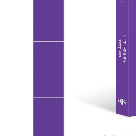
자신의 인생을 통제하기 위해서
때로는 험한 길을 걸어야 할 때
탈자(脫自): 자신을 벗어던진다
아무 일도 일어나지 않을 거라고 생각하라
자신의 평가를 상대에게 맡기지 마라
인테그리티 청소: 인생의 성취
인테그리티 청소
[철학자의 시선 5] 샤르트르 사상의 핵심: 앙가주망
6강 책임 : 모든 원인을 나에게서 찾아라
불안은 자유롭다는 증거다: 흔들림을 성장의 동력으
완전한 책임이 당신에게 절대적 자유를 준다
당장 범인 찾기를 멈춰야 하는 이유
책임은 문제 해결의 열쇠
‘리스폰시빌리티(Responsibility)’와 ‘어카운터빌리티(Acc
말하지 않으면 아무도 모른다