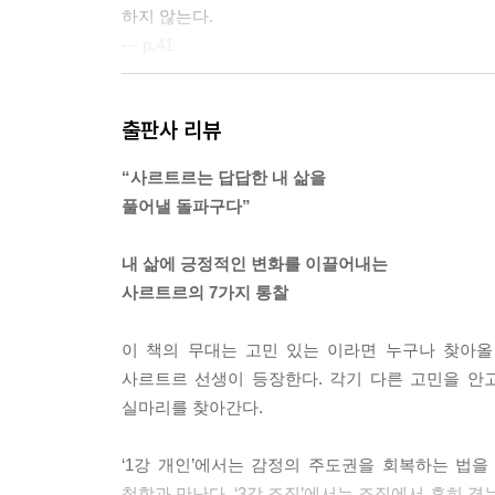
하지 않는다.
--- p.41
고민은 ‘사실’과 ‘해석’이 뒤섞인 상태로 나타난다.
출판사 리뷰
면 해결책도 보인다.
--- p.55
“사르트르는 답답한 내 삶을
풀어낼 돌파구다”
사실에 괜한 억측과 가정을 덧붙여 이야기를 만들면
--- p.80
내 삶에 긍정적인 변화를 이끌어내는
사르트르의 7가지 통찰
인간은 타인이나 도덕, 심지어 자신의 과거에도 구속
토대를 만들어라.
이 책의 무대는 고민 있는 이라면 누구나 찾아올
--- p.150
사르트르 선생이 등장한다. 각기 다른 고민을 안
실마리를 찾아간다.
실존주의가 맨 처음 하는 것은 무엇인가? 한 사람
것이다.
‘1강 개인’에서는 감정의 주도권을 회복하는 법을 
--- p.156
철학과 만난다. ‘3강 조직’에서는 조직에서 흔히 겪는