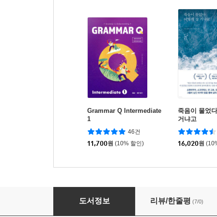
Grammar Q Intermediate
죽음이 물었다
1
거냐고
46건
11,700
원
(10% 할인)
16,020
원
(10
사르트르의 인생수업
도서정보
리뷰/한줄평
(7/0)