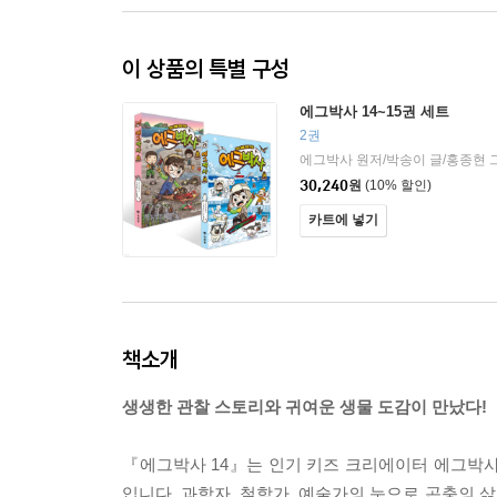
이 상품의 특별 구성
에그박사 14~15권 세트
2권
에그박사 원저/박송이 글/홍종현 
30,240
원
(10% 할인)
카트에 넣기
책소개
생생한 관찰 스토리와 귀여운 생물 도감이 만났다!
『에그박사 14』는 인기 키즈 크리에이터 에그박사
입니다. 과학자, 철학가, 예술가의 눈으로 곤충