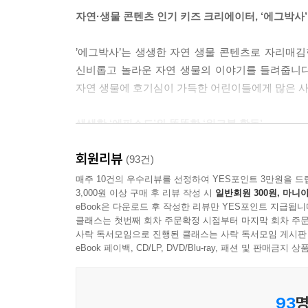
자연·생물 콘텐츠 인기 키즈 크리에이터, ‘에그박사’
’에그박사’는 생생한 자연 생물 콘텐츠로 자리매김
신비롭고 놀라운 자연 생물의 이야기를 들려줍니다
자연 생물에 호기심이 가득한 어린이들에게 많은 사
생생한 ‘에피소드’와 똑똑한 ‘워크북 활동’
회원리뷰
《에그박사》는 만화로 풀어 낸 생생한 관찰 에피
(93건)
에는 북극과 남극에서 살아가는 생물들을 만나는 에피소
매주 10건의 우수리뷰를 선정하여 YES포인트 3만원을 드
3,000원 이상 구매 후 리뷰 작성 시
일반회원 300원, 마니아
작성하기’ 등 다양한 워크북 활동과 에그박사 영상 
eBook은 다운로드 후 작성한 리뷰만 YES포인트 지급됩니
클래스는 첫번째 회차 주문확정 시점부터 마지막 회차 주문
사락 독서모임으로 진행된 클래스는 사락 독서모임 게시판
eBook 페이백, CD/LP, DVD/Blu-ray, 패션 및 판매금
93
명