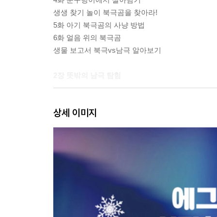
생생 찾기 놀이 북극곰을 찾아라!
5화 아기 북극곰의 사냥 방법
6화 얼음 위의 북극곰
생물 보고서 북극vs남극 알아보기
2장 뜻밖의 남극 탐험
7화 크릴새우의 인생
상세 이미지
8화 남극으로 가는 길
이름 찾기 놀이 펭귄의 자기소개서
9화 본격! 남극 펭귄 탐험
10화 황제펭귄 유치원
다른 그림 찾기 천진난만한 아기 펭귄
11화 펭귄들의 우정
12화 남극에서 얻은 것들
생물 탐험 여행기 에그박사의 생물 탐험 여행기
에그박사 영상 제작 일기 ①②