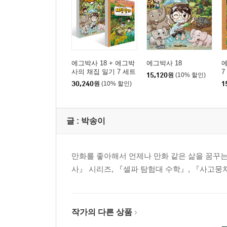
에그박사 18 + 에그박
에그박사 18
사의 채집 일기 7 세트
7
15,120
원
(10% 할인)
30,240
원
(10% 할인)
1
글 :
박송이
만화를 좋아해서 언제나 만화 같은 삶을 꿈꾸
사』 시리즈, 『셀파 탐험대 수학』, 『사고뭉
작가의 다른 상품