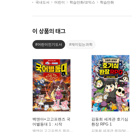
국내도서
어린이
학습만화/코믹스
학습만화
이 상품의 태그
#어린이인기도서
#재미있는과학
백앤아×고고프렌즈 국
김동희 세계관 호기심
어별동대 1 : 시작
환장 RPG 1
백앤아 고고프렌즈 원저/한바리 글/정수영 그림/김선 감수
백앤
김동희 세계관 원작/박종은 글/이정태 그림
|