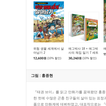
위험 생물 세계에서 살
에그박사 18 + 에그박
에
아남기 2
사의 채집 일기 7 세트
1
12,600
원
(10% 할인)
30,240
원
(10% 할인)
그림 :
홍종현
『태권 브이』를 읽고 만화가를 꿈꿔왔던 홍종현
한 컷에 수많은 곤충 친구들의 살아 있는 표정
품으로 만화계에 데뷔하였고, 대표작으로는 『