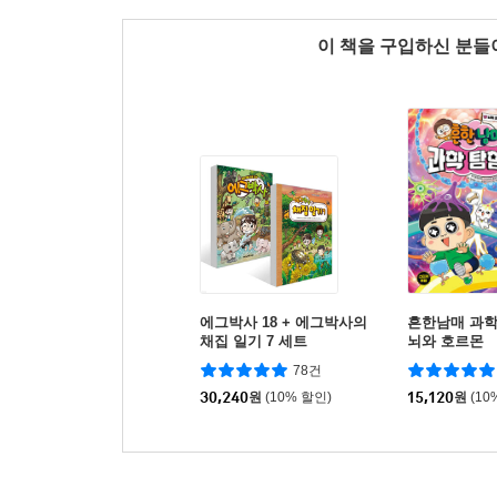
이 책을 구입하신 분
에그박사 18 + 에그박사의
흔한남매 과학
채집 일기 7 세트
뇌와 호르몬
78건
30,240
원
(10% 할인)
15,120
원
(10