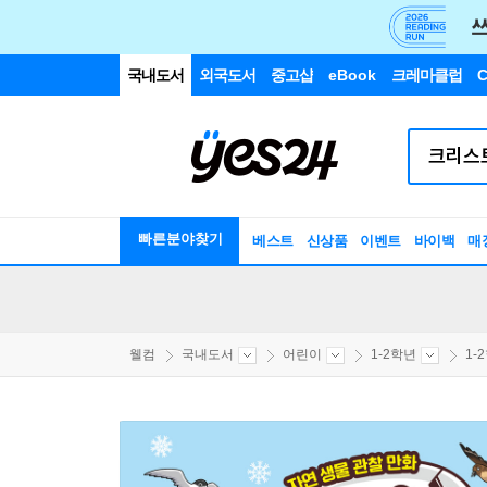
국내도서
외국도서
중고샵
eBook
크레마클럽
C
빠른분야찾기
베스트
신상품
이벤트
바이백
매
웰컴
국내도서
어린이
1-2학년
1-