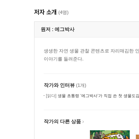
저자 소개
7화 크릴새우의 인생
(4명)
8화 남극으로 가는 길
이름 찾기 놀이 펭귄의 자기소개서
원저 :
에그박사
9화 본격! 남극 펭귄 탐험
10화 황제펭귄 유치원
생생한 자연 생물 관찰 콘텐츠로 자리매김한 인
다른 그림 찾기 천진난만한 아기 펭귄
이야기를 들려준다.
11화 펭귄들의 우정
12화 남극에서 얻은 것들
생물 탐험 여행기 에그박사의 생물 탐험 여행기
에그박사 영상 제작 일기 ①②
작가와 인터뷰
(1개)
정답
[읽다]
생물 초통령 ‘에그박사’가 직접 쓴 첫 생물도감
『에그박사 15』
작가의 다른 상품
1장 딱딱한 갑옷을 입은 갑각류와의 만남!