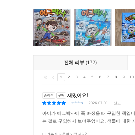
5
5
전체 리뷰
(172)
1
2
3
4
5
6
7
8
9
10
재밌어요!
종이책
구매
s*****n
2026-07-01
신고
|
|
|
아이가 에그박사에 푹 빠졌을 때 구입한 책입
는 걸로 구입해서 보여주었어요. 생물에 대한
이 리뷰가 도움이 되었나요?