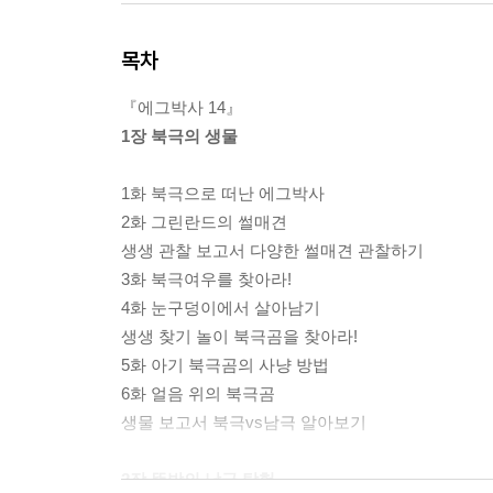
목차
『에그박사 14』
1장 북극의 생물
1화 북극으로 떠난 에그박사
2화 그린란드의 썰매견
생생 관찰 보고서 다양한 썰매견 관찰하기
3화 북극여우를 찾아라!
4화 눈구덩이에서 살아남기
생생 찾기 놀이 북극곰을 찾아라!
5화 아기 북극곰의 사냥 방법
6화 얼음 위의 북극곰
생물 보고서 북극vs남극 알아보기
2장 뜻밖의 남극 탐험