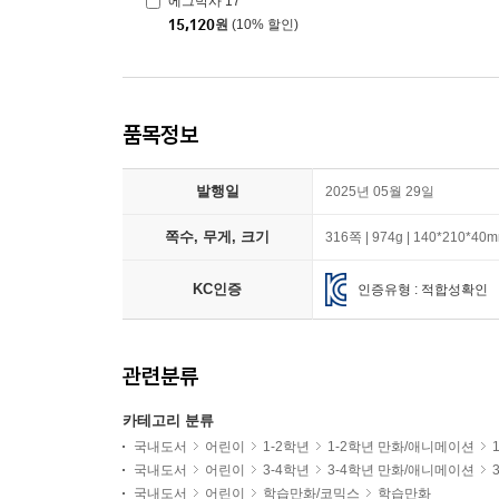
에그박사 17
15,120
원
(10% 할인)
품목정보
발행일
2025년 05월 29일
쪽수, 무게, 크기
316쪽 | 974g | 140*210*40
KC인증
인증유형 : 적합성확인
관련분류
카테고리 분류
국내도서
어린이
1-2학년
1-2학년 만화/애니메이션
국내도서
어린이
3-4학년
3-4학년 만화/애니메이션
국내도서
어린이
학습만화/코믹스
학습만화