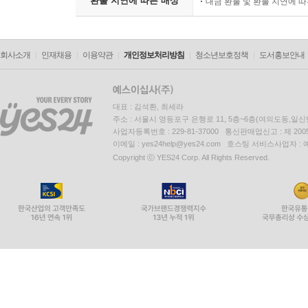
환불 지연에 따른 배상
대금 환불 및 환불 지연에 
회사소개
인재채용
이용약관
개인정보처리방침
청소년보호정책
도서홍보안내
대표 : 김석환, 최세라
주소 : 서울시 영등포구 은행로 11, 5층~6층(여의도동,일신
사업자등록번호 : 229-81-37000 통신판매업신고 : 제 200
이메일 : yes24help@yes24.com 호스팅 서비스사업자 :
Copyright ⓒ YES24 Corp. All Rights Reserved.