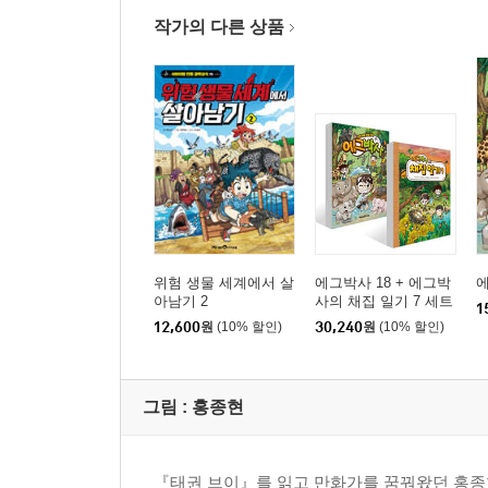
다른 그림 찾기 갯벌 센터 근처의 숲속 탐험!
작가의 다른 상품
11화 불법 어구를 발견하다!
12화 딱총새우를 찾아서!
말풍선 채우기 에그박사의 그림일기
에그박사 영상 제작 일기 ①②
정답
위험 생물 세계에서 살
에그박사 18 + 에그박
에
아남기 2
사의 채집 일기 7 세트
1
12,600
원
(10% 할인)
30,240
원
(10% 할인)
그림 :
홍종현
『태권 브이』를 읽고 만화가를 꿈꿔왔던 홍종현