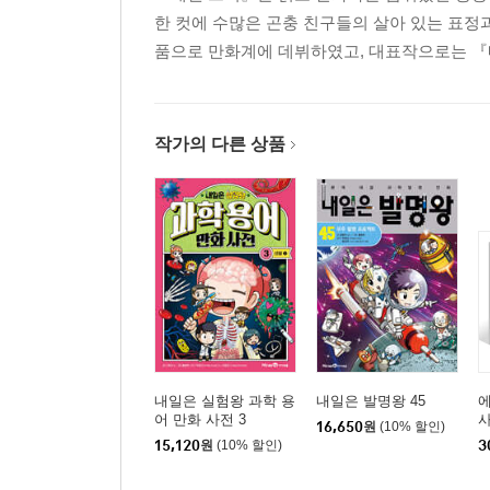
한 컷에 수많은 곤충 친구들의 살아 있는 표정
품으로 만화계에 데뷔하였고, 대표작으로는 『
작가의 다른 상품
내일은 실험왕 과학 용
내일은 발명왕 45
에
어 만화 사전 3
사
16,650
원
(10% 할인)
15,120
원
(10% 할인)
3