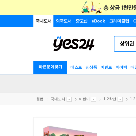
국내도서
외국도서
중고샵
eBook
크레마클럽
C
빠른분야찾기
베스트
신상품
이벤트
바이백
매
웰컴
국내도서
어린이
1-2학년
1-