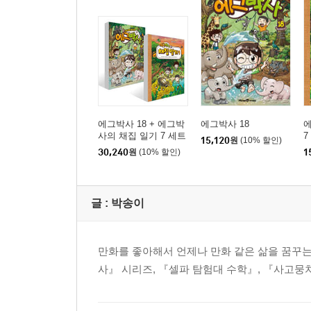
1화 비 내리는 밤, 버려진 가재
2화 가재의 정체
생생 사진첩 한국 토종 가재와 외래종 가재를 알아
3화 특수 청소부대, 쥐며느리 군단
4화 가자! 에그박사 사무실로!
생생 도감 대형 갑각류 따라그리기
5화 부활한 닭새우
에그박사 18 + 에그박
에그박사 18
6화 꿈속에 나타난 고대 갑각류
사의 채집 일기 7 세트
7
15,120
원
(10% 할인)
생생 찾기 놀이 숨은 쥐며느리를 찾아라!
30,240
원
(10% 할인)
1
2장 갯벌에서 갑각류를 찾아라!
글 :
박송이
7화 소라게의 완벽한 집 찾기
8화 해양 생물을 알리고 싶어!
만화를 좋아해서 언제나 만화 같은 삶을 꿈꾸
땅굴 찾기 놀이 쏙이 파 놓은 가장 깊은 땅굴은 어디?
사』 시리즈, 『셀파 탐험대 수학』, 『사고뭉
9화 우린 칠게잡이범이 아니야!
10화 소라게의 특별한 집