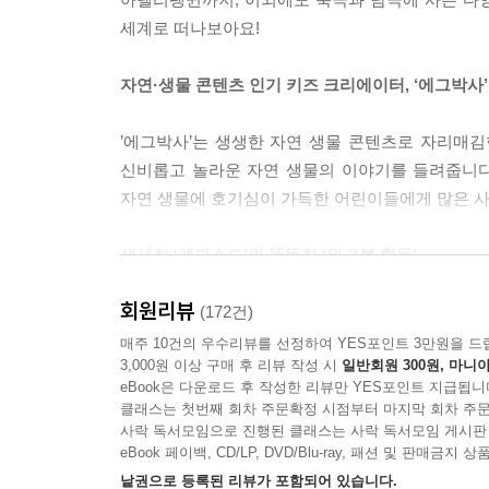
세계로 떠나보아요!
자연·생물 콘텐츠 인기 키즈 크리에이터, ‘에그박사’
’에그박사’는 생생한 자연 생물 콘텐츠로 자리매김
신비롭고 놀라운 자연 생물의 이야기를 들려줍니다
자연 생물에 호기심이 가득한 어린이들에게 많은 사
생생한 ‘에피소드’와 똑똑한 ‘워크북 활동’
회원리뷰
《에그박사》는 만화로 풀어 낸 생생한 관찰 에피
(172건)
에는 북극과 남극에서 살아가는 생물들을 만나는 에피소
매주 10건의 우수리뷰를 선정하여 YES포인트 3만원을 드
3,000원 이상 구매 후 리뷰 작성 시
일반회원 300원, 마니아
작성하기’ 등 다양한 워크북 활동과 에그박사 영상 
eBook은 다운로드 후 작성한 리뷰만 YES포인트 지급됩니
클래스는 첫번째 회차 주문확정 시점부터 마지막 회차 주문
사락 독서모임으로 진행된 클래스는 사락 독서모임 게시판
eBook 페이백, CD/LP, DVD/Blu-ray, 패션 및 판매금
낱권으로 등록된 리뷰가 포함되어 있습니다.