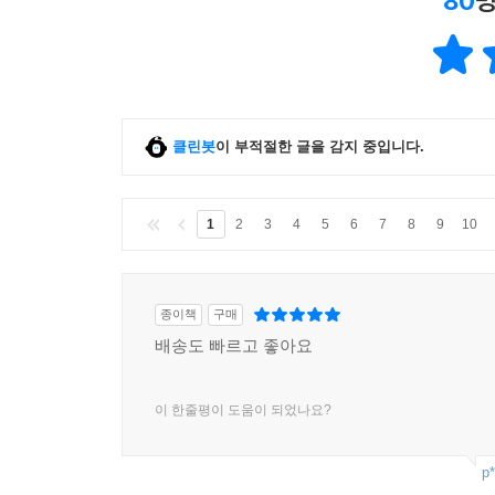
80
명
클린봇
이 부적절한 글을 감지 중입니다.
1
2
3
4
5
6
7
8
9
10
종이책
구매
배송도 빠르고 좋아요
이 한줄평이 도움이 되었나요?
p*