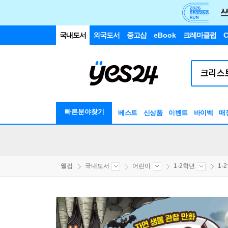
국내도서
외국도서
중고샵
eBook
크레마클럽
C
빠른분야찾기
베스트
신상품
이벤트
바이백
매
웰컴
국내도서
어린이
1-2학년
1-