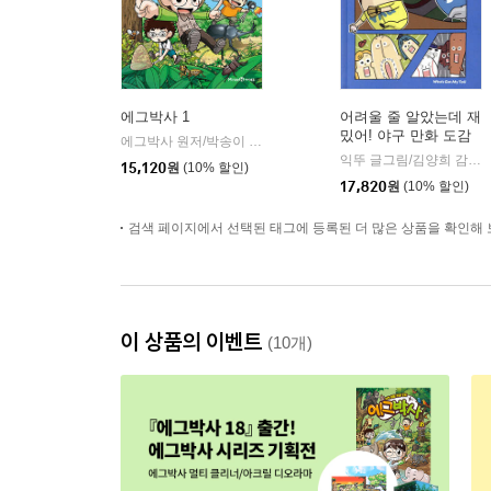
에그박사 1
어려울 줄 알았는데 재
밌어! 야구 만화 도감
에그박사 원저/박송이 글/홍종현 그림/CJ ENM 다이아티비 감수
익뚜 글그림/김양희 감수
|
15,120
원
(10% 할인)
17,820
원
(10% 할인)
검색 페이지에서 선택된 태그에 등록된 더 많은 상품을 확인해 
이 상품의 이벤트
(10개)