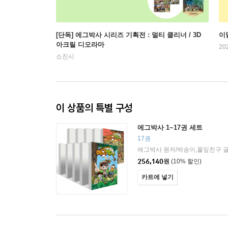
[단독] 에그박사 시리즈 기획전 : 멀티 클리너 / 3D
이
아크릴 디오라마
20
소진시
이 상품의 특별 구성
에그박사 1~17권 세트
17권
에그박사 원저/박송이,풀잎친구 글
256,140
원
(10% 할인)
카트에 넣기