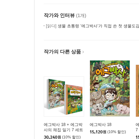
작가와 인터뷰
(1개)
[읽다]
생물 초통령 ‘에그박사’가 직접 쓴 첫 생물도감
작가의 다른 상품
에그박사 18 + 에그박
에그박사 18
사의 채집 일기 7 세트
7
15,120
원
(10% 할인)
30,240
원
(10% 할인)
1