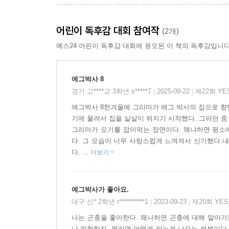
『에그박사』는 만화로 풀어 낸 생생한 관찰 에피
에서는 생생한 관찰 스토리가 에피소드 만화로 수록되어
어린이 독후감 대회 참여작
워크북 활동과 에그박사 영상 제작 일기가 수록되어
(2개)
예스24 어린이 독후감 대회에 응모된 이 책의 독후감입니다
에그박사 8
경기 고****교 3학년 s*****7
2025-09-22
제22회 Y
|
|
에그박사 8한겨울에 그리마가 에그 박사의 집으로 향했
기에 물려서 집을 샅샅이 뒤지기 시작했다. 그러던 중
그리마가 모기를 잡아먹는 장면이다. 왜냐하면 평소
다. 그 모습이 너무 사랑스럽게 느껴져서 신기했다.내
다. ...
더보기
에그박사가 좋아요.
대구 신* 2학년 r**********1
2023-09-23
제20회 YE
|
|
나는 곤충을 좋아한다. 왜나하면 곤충에 대해 알아가
나 위험한지, 물리면 어떻게 되는게 나오는 부분이다.