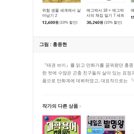
위험 생물 세계에서 살
에그박사 18 + 에그박
에
아남기 2
사의 채집 일기 7 세트
1
12,600
원
(10% 할인)
30,240
원
(10% 할인)
그림 :
홍종현
『태권 브이』를 읽고 만화가를 꿈꿔왔던 홍종현
한 컷에 수많은 곤충 친구들의 살아 있는 표정
품으로 만화계에 데뷔하였고, 대표작으로는 『
작가의 다른 상품