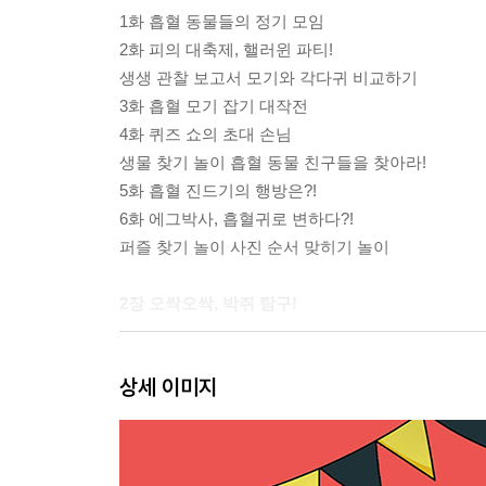
1화 흡혈 동물들의 정기 모임
2화 피의 대축제, 핼러윈 파티!
생생 관찰 보고서 모기와 각다귀 비교하기
3화 흡혈 모기 잡기 대작전
4화 퀴즈 쇼의 초대 손님
생물 찾기 놀이 흡혈 동물 친구들을 찾아라!
5화 흡혈 진드기의 행방은?!
6화 에그박사, 흡혈귀로 변하다?!
퍼즐 찾기 놀이 사진 순서 맞히기 놀이
2장 오싹오싹, 박쥐 탐구!
7화 공포 생물 특집 II
상세 이미지
8화 박쥐들의 화려한 밤
이름 찾기 놀이 박쥐의 자기소개서
9화 황금박쥐를 찾아서!
10화 별장에서 만난 박쥐