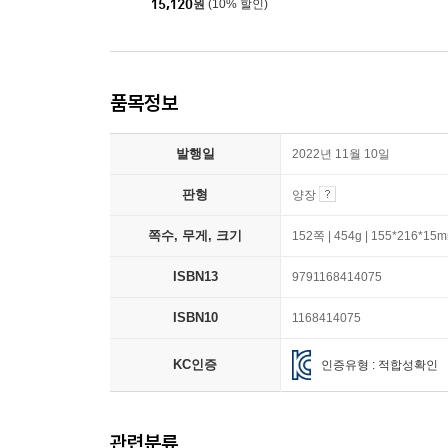
15,120
원
(10% 할인)
품목정보
발행일
2022년 11월 10일
판형
양장
쪽수, 무게, 크기
152쪽 | 454g | 155*216*15
ISBN13
9791168414075
ISBN10
1168414075
KC인증
인증유형 : 적합성확인
관련분류