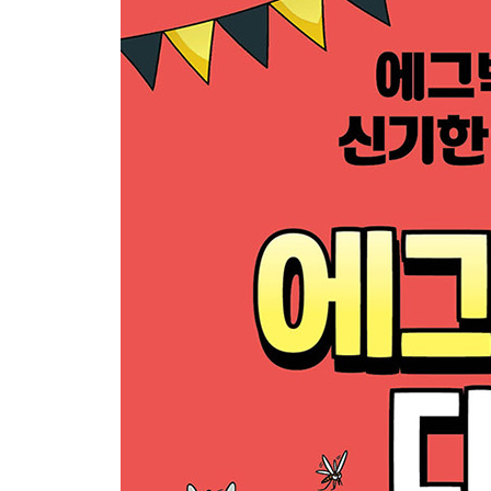
다른 그림 찾기 별장 안의 붉은박쥐
11화 붉은박쥐 구조하기
12화 폐광에서 발견된 박쥐들
말풍선 채우기 에그박사의 그림일기
에그박사 영상 제작 일기 ①②
정답 확인