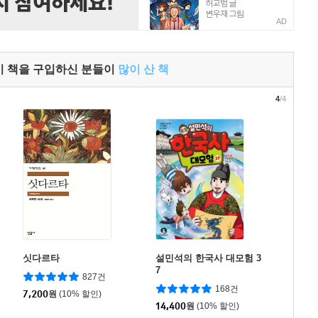
AD
이 책을 구입하신 분들이
많이 산 책
4
/4
싯다르타
설민석의 한국사 대모험 3
7
827건
168건
7,200
원
(10% 할인)
14,400
원
(10% 할인)