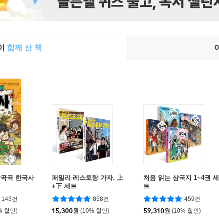
들이
함께 산 책
방곡곡 한국사
패밀리 레스토랑 가자. 上
처음 읽는 삼국지 1~4권 세
+下 세트
트
143건
858건
459건
% 할인)
15,300
원
(10% 할인)
59,310
원
(10% 할인)