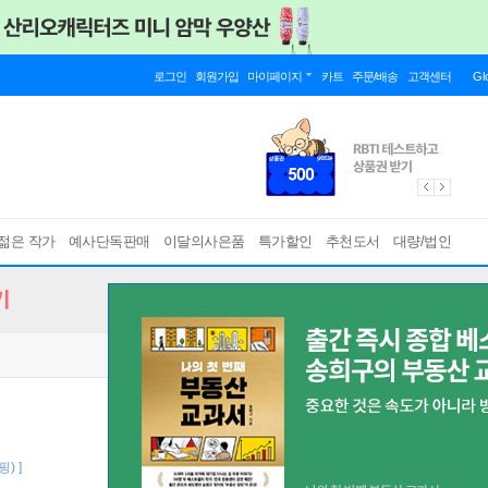
로그인
회원가입
마이페이지
카트
주문/배송
고객센터
Gl
젊은 작가
예사단독판매
이달의사은품
특가할인
추천도서
대량/법인
기
) ]