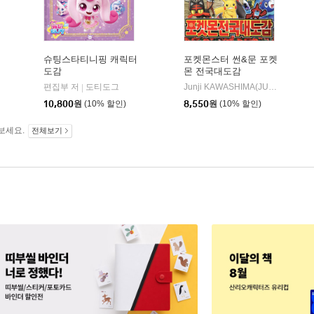
슈팅스타티니핑 캐릭터
포켓몬스터 썬&문 포켓
도감
몬 전국대도감
(단행)(대원키즈)
대원씨아이(단행)(대원키즈)
|
편집부 저
도티도그
Junji KAWASHIMA(JUHACHI VAN PLANNIG) 구성/Koji HAYASHIDA(CORNFLAKES) 디자인
|
10,800
원
(10% 할인)
8,550
원
(10% 할인)
보세요.
전체보기