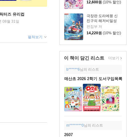
12,600
원
(10% 할인)
캐릭터즈 유리컵
극장판 도라에몽 신
진구의 해저비밀성
년 08월 31일
편집부 저
14,220
원
(10% 할인)
펼쳐보기
이 책이 담긴
리스트
더보기
b******6
님의 리스트
매산초 2026 2학기 도서구입목록
원키즈)
2026년 05월 20일
|
m********0
님의 리스트
2607