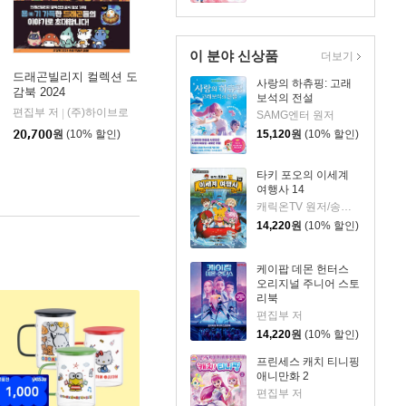
이 분야 신상품
더보기
드래곤빌리지 컬렉션 도
사랑의 하츄핑: 고래
감북 2024
보석의 전설
편집부 저
(주)하이브로
대원씨아이(단행)(대원
|
|
SAMG엔터 원저
20,700
원
(10% 할인)
15,120
원
(10% 할인)
타키 포오의 이세계
여행사 14
캐릭온TV 원저/송도수 글/이지운 그림
14,220
원
(10% 할인)
케이팝 데몬 헌터스
오리지널 주니어 스토
리북
편집부 저
14,220
원
(10% 할인)
프린세스 캐치 티니핑
애니만화 2
편집부 저