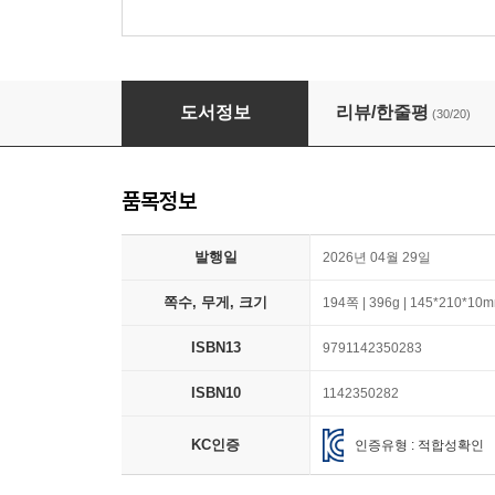
포켓몬 생태도감
도서정보
리뷰/한줄평
(30/20)
품목정보
발행일
2026년 04월 29일
쪽수, 무게, 크기
194쪽 | 396g | 145*210*10
ISBN13
9791142350283
ISBN10
1142350282
KC인증
인증유형 : 적합성확인