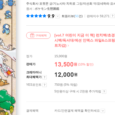
주식회사 포켓몬
글/
기노시타 치히로
그림/
이선희
역/
요네하라 요
원서 :
ポケモン生態圖鑑
9.9
회원리뷰(
50
건)
판매지수 59,271
[vol.7 어린이 지금 이 책] 런치백/
구매혜택
시백/독서대/섹션 인덱스 파일&스프링
트차감)
정가
15,000원
13,500
원
판매가
(10% 할인)
크레마머니
12,000
원
최대혜택가
YES포인트
750원 (5% 적립)
5만원이상 구매 시 2천원 추가적립
결제혜택
카드/간편결제 혜택을 확인하세요