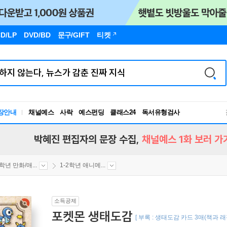
D/LP
DVD/BD
문구
/GIFT
티켓
장안내
채널예스
사락
예스펀딩
클래스24
독서유형검사
RBTI Lab
독서유형검사
박혜진 편집자의 문장 수집,
채널예스 1화 보러 가
2학년 만화/애...
1-2학년 애니메...
소득공제
포켓몬 생태도감
[ 부록 : 생태도감 카드 3매(책과 래핑