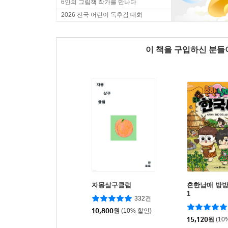
6인의 그림책 작가를 만나다
2026 전국 어린이 독후감 대회
이 책을 구입하신 분
자몽살구클럽
흔한남매 방
1
332건
10,800
원
(10% 할인)
15,120
원
(10