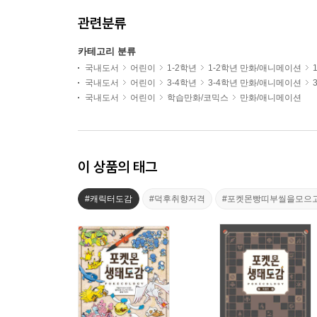
관련분류
카테고리 분류
국내도서
어린이
1-2학년
1-2학년 만화/애니메이션
국내도서
어린이
3-4학년
3-4학년 만화/애니메이션
국내도서
어린이
학습만화/코믹스
만화/애니메이션
이 상품의 태그
#캐릭터도감
#덕후취향저격
#포켓몬빵띠부씰을모으