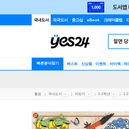
국내도서
외국도서
중고샵
eBook
크레마클럽
C
빠른분야찾기
베스트
신상품
이벤트
바이백
매
웰컴
국내도서
어린이
1-2학년
1-