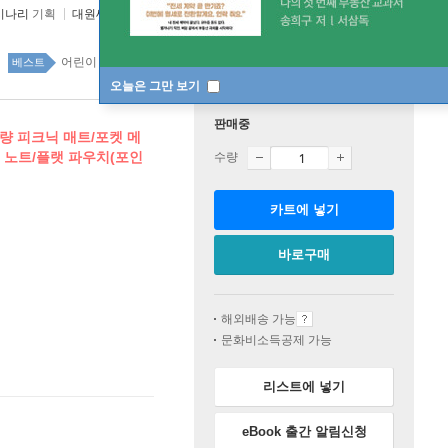
시나리
기획
대원씨아이(단행)(대원키즈)
2026년 04월 29일
어린이 27위
국내도서 top20 1주
베스트
오늘은 그만 보기
판매중
초경량 피크닉 매트/포켓 메
 노트/플랫 파우치(포인
수량
카트에 넣기
바로구매
해외배송 가능
문화비소득공제 가능
리스트에 넣기
eBook 출간 알림신청