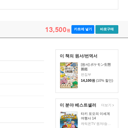
13,500
카트에 넣기
바로구매
원
이 책의 원서/번역서
[원서] ポケモン生態
圖鑑
편집부
14,100
원
(10% 할인)
이 분야 베스트셀러
더보기
타키 포오의 이세계
여행사 14
캐릭온TV 원저/송도수 글/이지운 그림