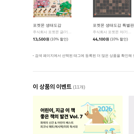
포켓몬 생태도감
포켓몬 생태도감 특별판
주식회사 포켓몬 글/기노시타 치히로 그림/이선희 역
대원씨아이
주식회사 포켓몬 저/기노시타 치히로 그림/이선희 역
|
13,500
원
(10% 할인)
44,100
원
(10% 할인)
검색 페이지에서 선택된 태그에 등록된 더 많은 상품을 확인해 
이 상품의 이벤트
(11개)