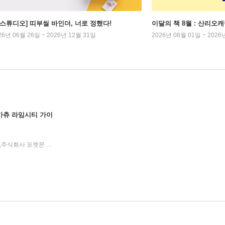
잼스튜디오] 띠부씰 바인더, 너로 정했다!
이달의 책 8월 : 산리오
26년 06월 26일 ~ 2026년 12월 31일
2026년 08월 01일 ~ 2026
피카츄 라임시티 가이
도다 아키히토,주식회사 크리처스,주식회사 포켓몬 원저/기노시타 치히로 그림/김지영,이선희 역
대원씨아이(단행)(대
|