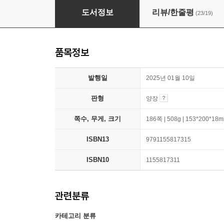
마이라 칼만, 우리가 인생에서 가진 것들
도서정보
리뷰/한줄평
(23/19)
품목정보
발행일
2025년 01월 10일
판형
양장
쪽수, 무게, 크기
186쪽 | 508g | 153*200*18
ISBN13
9791155817315
ISBN10
1155817311
관련분류
카테고리 분류