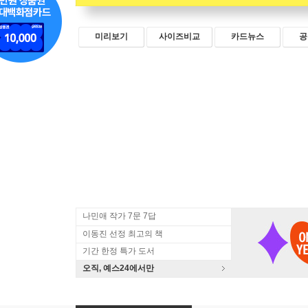
미리보기
사이즈비교
카드뉴스
공
나민애 작가 7문 7답
이동진 선정 최고의 책
기간 한정 특가 도서
오직, 예스24에서만