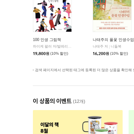
100 인생 그림책
나태주의 풀꽃 인생수업
하이케 팔러 저/발레리오 비달리 그림/김서정 역
나태주 저
사계절
니들북
|
|
19,800
원
(10% 할인)
16,200
원
(10% 할인)
검색 페이지에서 선택된 태그에 등록된 더 많은 상품을 확인해 
이 상품의 이벤트
(12개)