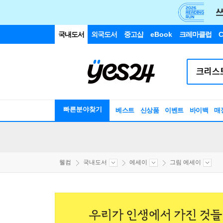
국내도서
외국도서
중고샵
eBook
크레마클럽
C
빠른분야찾기
베스트
신상품
이벤트
바이백
매
웰컴
국내도서
에세이
그림 에세이