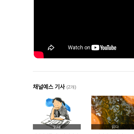
채널예스 기사
(2개)
읽다
읽다