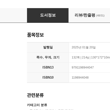
좋은 사람 도감
도서정보
리뷰/한줄평
(48/31)
품목정보
발행일
2025년 01월 20일
쪽수, 무게, 크기
132쪽 | 214g | 130*172*10
ISBN13
9791198944047
ISBN10
1198944048
관련분류
카테고리 분류