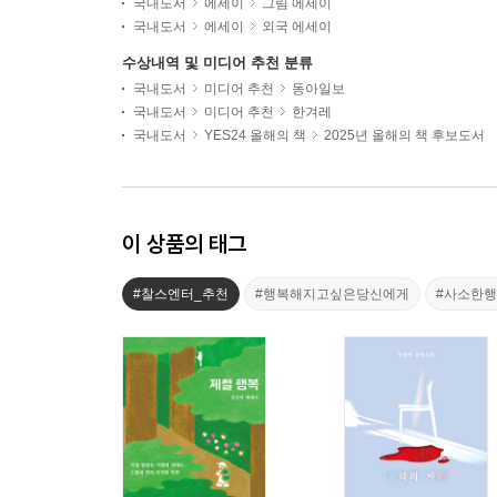
국내도서
에세이
그림 에세이
국내도서
에세이
외국 에세이
수상내역 및 미디어 추천 분류
국내도서
미디어 추천
동아일보
국내도서
미디어 추천
한겨레
국내도서
YES24 올해의 책
2025년 올해의 책 후보도서
이 상품의 태그
#찰스엔터_추천
#행복해지고싶은당신에게
#사소한