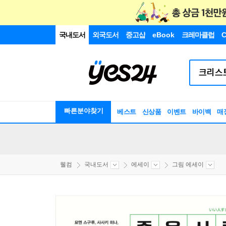
국내도서
외국도서
중고샵
eBook
크레마클럽
C
빠른분야찾기
베스트
신상품
이벤트
바이백
매
웰컴
국내도서
에세이
그림 에세이