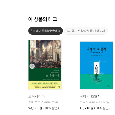
이 상품의 태그
#크레마클럽에있어요
#세종도서학술부문선정도서
오디세이아
니체의 초월자
호메로스 저/페테르 파울 루벤스 그림/박문재 역
현대지성
프리드리히 니체 저/김철 편역
|
24,300
원
(10% 할인)
15,210
원
(10% 할인)