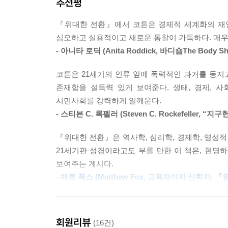
추천평
원리가 자리 잡는다. 이는 로마제국의 확장, 십자
---「제11장 제국의 승리를 보다」중에서
이에 대한 반발이 심해지자 지배자는 이 역할을 군
『위대한 전환』에서 코튼은 경제적 세계화의 재앙
위대한 전환은 어떻게 살 것인가를 다시 배우는 데
심오하고 실용적이고 새로운 통찰이 가득하다. 매우
제국은 제국의 원리에 가장 충실하면서도 모순적으
는 삶을 긍정하는 지구공동체의 이야기와 경쟁할 수 
- 아니타 로딕 (Anita Roddick, 바디숍The Body 
투영된다. 자산 소유 계급과 노동자의 대립으로 16
지구공동체의 이야기이기 때문이다. 그리고 이 이야
영속적으로 사회 계층의 가장 맡바닥에 놓이게 되었다
---「제18장 함께 살아 낼 새로운 시대의 이야기
코튼은 21세기의 인류 앞에 폭력적인 과거를 등
남북전쟁 이후 미국의 기업들은 의회와 법원을 통한
존재함을 설득력 있게 보여준다. 생태, 경제, 
압도적인 규모로 제조업 생산 1위에 올랐다. 
위대한 전환의 과업은 제국을 고치는 것이 아니라 새
시민사회를 강력하게 일깨운다.
기축통화로 삼아서 전 세계에 걸친 불평등한 금융
을 표현하도록 허용하는 시대, 제국이 찬탈한 권력을 
- 스티븐 C. 록펠러 (Steven C. Rockefeller, “지
돈을 낳으며 부를 가진 소수가 더욱 부를 축적하게 
나의 위계적 지배 권력을 세우려는 것이 아니라 권
『위대한 전환』은 역사학, 심리학, 경제학, 영성적
---「제5부 지구공동체를 탄생시키기」중에서
제국의 역사는 어느 한순간에 시작된 것이 아니다
21세기판 성경이라고도 부를 만한 이 책은, 현명
사람이 돈이 적은 사람을 지배하기까지 제국은 우
보여주는 계시다.
대부분의 사람들은 시간에 너무 쫓겨서 지구온난화가
문명의 뿌리로 돌아갔다. 여신이 숭배받던 시절부
- 매튜 폭스 (Matthew Fox, 교육자이자 신학자, 『원복
었는지 등을 면밀히 뜯어보기 어렵다. 하지만 자신의 
역사학, 심리학 경제학 등 다방면으로 살펴보는 저
적인 섹스와 폭력의 이미지를 쏟아내고 정크푸드를 
『위대한 전환』은 물질적-기계론적인 뉴튼의 고전
영향을 어떻게 미쳐왔는지 제국의 원리를 파악할 수 
려워지고 있다. 건강한 아이를 기르려면 건강하고
사회적, 정치적 중요성을 드러낸다. 코튼은 우리
사람과 가정과 공동체의 필요와 가치에 반응하는 
회원리뷰
(16건)
높여가며 협력적으로 통합되는 지구공동체로 나아가
나의 전환이 우리를 위한 전환으로