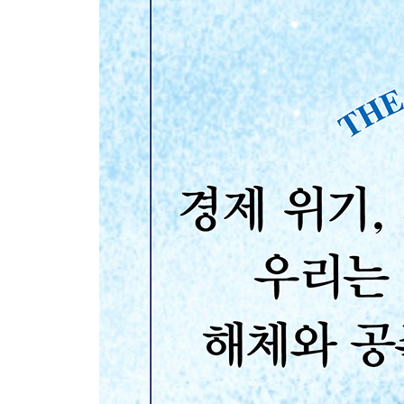
제3부. 아메리카, 미완의 프로젝트
9장: 장밋빛 전망과는 거리가 멀었던 시작
10장: 민중 권력의 저항이 시작되다
11장: 제국의 승리를 보다
12장: 정의를 위해 투쟁하다
13장: 현실에 경종을 울리다
14장: 정신의 감옥
제4부. 위대한 전환
15장: 종교와 과학, 투쟁 구도를 넘어서
16장: 창조의 장대한 여정
17장: 지구공동체의 기쁨으로 가는 길
18장: 함께 살아 낼 새로운 시대의 이야기들