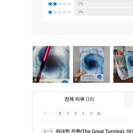
0%
태도를 선택하는 것이다. 인류의 경로를 다시 잡으려
0%
나올 수 있와 문화적, 정치적, 경제적 전환을 이룰 
2006년에 출간되었지만
지금 우리에게 더 절실한 책!
“환경 및 사회의 붕괴가 진행되는 속도를 고려할 
있는 10년이 있다.” 저자가 〈생태문명〉 보고서에
우리는 이미 절반의 시간을 흘려보냈다.
6
8
앞으로 남은 시간 동안 인류는 제국의 역사를 뒤
조화를 이루는 ‘살아있는 경제’로 바꾸는 일이 과연
전체 리뷰
(16)
이 책이 출간되고 20년, “우리가 그동안 인류 위
바라보는 관점을 전화시켜주며 과거를 지나 미래를
1
2
3
4
책이기도 하다. 우리가 변화하지 않으면 20년 후의
생각했던 제국의 벽을 깨고 나올 필요가 있다. 지금
위대한 전환(The Great Turning),
종이책