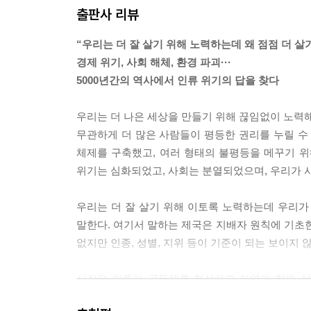
출판사 리뷰
한 것을 없애겠다는 약속을 지키지 않았다. 그 약
계급도 있을 수 없다. 지배 시스템을 유지하려면 폭
“우리는 더 잘 살기 위해 노력하는데 왜 점점 더 살
---「제4장 변화의 기회」중에서
경제 위기, 사회 해체, 환경 파괴···
5000년간의 역사에서 인류 위기의 답을 찾다
두 번째 천 년의 후반기에 군주정에서 민주정으로 
전환도 함께 이루어졌다. 새로운 지배자들은 황제
우리는 더 나은 세상을 만들기 위해 끊임없이 노력해
수완 있게 회피하기 위해 더 섬세한 전술을 구사했
무관하게 더 많은 사람들이 평등한 권리를 누릴 수
---「제7장 근현대 제국: 돈의 힘에 의한 전환」중
체제를 구축했고, 여러 형태의 불평등을 메꾸기 위
위기는 심화되었고, 사회는 분열되었으며, 우리가 사
북미 동부 연안의 좁은 땅에 정착한 우리[미국]의
을 수입해 노예로 일하게 했다. 땅이 부족해지자 
우리는 더 잘 살기 위해 이토록 노력하는데 우리가 
을 강제로 차지하고 원래 그곳에 살던 사람들을 죽
말한다. 여기서 말하는 제국은 지배자 원칙에 기
없지만 인종, 성별, 지위 등이 기준이 되는 보이지 
국경 밖으로도 제국적 팽창을 이어가면서, 다른 나
고 거부하면 군사력으로 제거함으로써 협력적인 독재
시작은 인류가 공동체를 형성하고 자연과 함께 살
되지 않게 되자 미국은 대외 차관을, 더 나중에는 
그러나 도시 문명이 등장하며 양상을 달리한다. 
의 수단으로 삼았다.