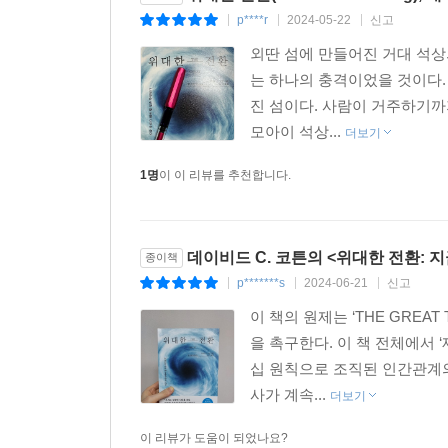
p****r
2024-05-22
신고
|
|
|
해제를 쓴 한신대 생태문명원 공동대표인 한윤정 
외딴 섬에 만들어진 거대 석상
“상황은 결코 낙관적이지 않지만, 그렇다고 희망을
는 하나의 충격이었을 것이다.
미래에 우리 시대가 위대한 전환의 시기로 불릴지,
진 섬이다. 사람이 거주하기까
열어야 할 때이다.
모아이 석상...
더보기
1명
이 이 리뷰를 추천합니다.
데이비드 C. 코튼의 <위대한 전환: 
종이책
p*******s
2024-06-21
신고
|
|
|
이 책의 원제는 ‘THE GREAT T
을 촉구한다. 이 책 전체에서 
십 원칙으로 조직된 인간관계의
사가 계속...
더보기
이 리뷰가 도움이 되었나요?