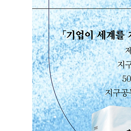
제5부. 지구공동체를 탄생시키기
19장: 아래로부터 리드하기
20장: 정치적 다수를 형성하기
21장: 창조적 잠재력을 해방시키기
22장: 이야기를 바꾸면 미래가 바뀐다
해제
미주
찾아보기