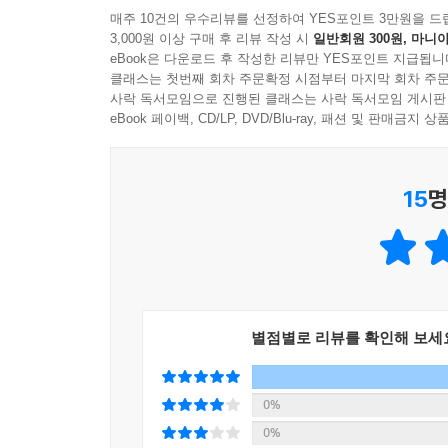
하나로 이어주는 통합적인 정치 이슈가 될 잠재력을
매주 10건의 우수리뷰를 선정하여 YES포인트 3만원을 드
- 한스 페터 듈 (Hans-Peter Dur, 전 막스 플랑크 물리 
세계적인 석학이 전하는 위대한 전환의 길
결집 포인트가 될 것이다
3,000원 이상 구매 후 리뷰 작성 시
일반회원 300원, 마니아
수상자)
eBook은 다운로드 후 작성한 리뷰만 YES포인트 지급됩니
스탠퍼드 대학 경영대학원을 졸업한 후 하버드 경영
클래스는 첫번째 회차 주문확정 시점부터 마지막 회차 주문
---「제20장 정치적 다수를 형성하기」중에서
사락 독서모임으로 진행된 클래스는 사락 독서모임 게시판
기업계, 학계, 국제개발 분야의 주요 기관에서 일
eBook 페이백, CD/LP, DVD/Blu-ray, 패션 및 판매금
인류가 처한 위기와 그 기저에 있는 원인을 살펴보
담겨 있다. 이 책에서 저자는 우리가 위압적인 
방법을 『탈기업 세계: 자본주의 이후의 삶』에 담았
15
명
지구공동체를 파괴하는 선택을 하게 만드는가? 인
원인, 그 근본적인 뿌리를 밝혀내기 위해 5000년간
그렇다면 우리가 이 위기에서 벗어나려면 우리는 
우리에게는 미래를 예상하고 선택을 내리는 역량이
것이다. 무엇보다 우리는 이미 상당수가 사회화된 
별점별로 리뷰를 확인해 보세
붕괴를 맛보았지만 그 가운데서도 생명권과 자유권
참정권은 보장되었으며 지금까지 벌여온 모든 투
0%
형성해 왔다는 점에 주목한다. 저자는 높아진 의
0%
잠재력을 실현할 가장 좋은 기획을 만들어냈다고 말