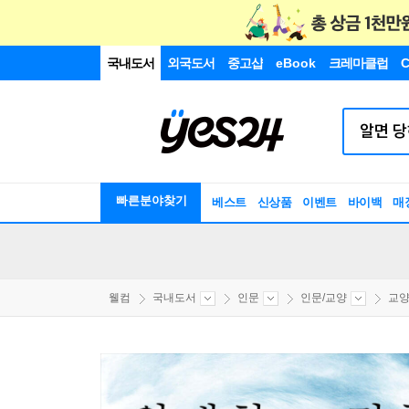
국내도서
외국도서
중고샵
eBook
크레마클럽
C
빠른분야찾기
베스트
신상품
이벤트
바이백
매
웰컴
국내도서
인문
인문/교양
교양